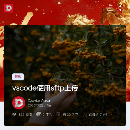
Skip
to
the
content
转载
vscode使用sftp上传
Xzavier Aaron
2026年02月14日
322 阅读
0 评论
约 3047 字
阅读约 7 分钟