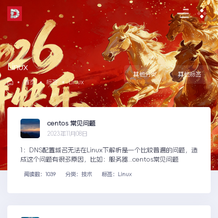
Skip
to
the
content
Linux
其他分类
其他标签
首页
标签
Linux
centos 常见问题
2023年11月08日
1：DNS配置域名无法在Linux下解析是一个比较普遍的问题，造
成这个问题有很多原因，比如：服务器...centos常见问题
阅读数：1039
分类：技术
标签：Linux