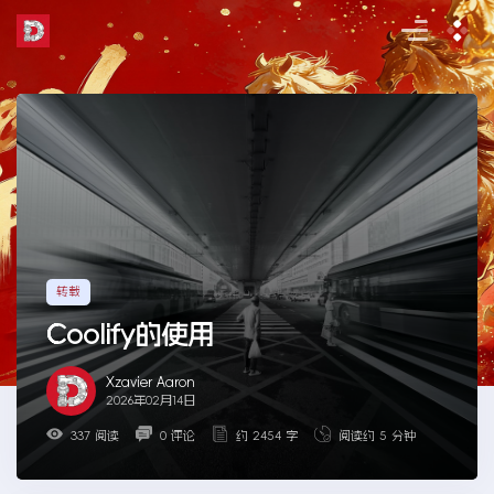
Skip
to
the
content
转载
Coolify的使用
Xzavier Aaron
2026年02月14日
337 阅读
0 评论
约 2454 字
阅读约 5 分钟