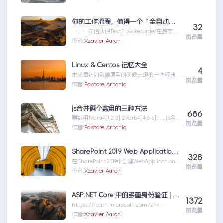
个专为大型语言模型（L...MCP|一文详解什么
是MCP以及MCP可以做什么
你的工作流程，值得一个“全自动数字分身”：录制、截图、成文，一气呵成
32
一、一句话认识TestFlowRecorder在数字化
浏览量
工作环境中，如何准确记录操作步骤并生成
作者:
Xzavier Aaron
清...你的工作流程，值得一个“全自动数字分
身”：录制、截图、成文，一气呵成
Linux & Centos 记忆大全
4
本文章针对我做项目的时候出现的一些经典问
浏览量
题进行说明：关于
作者:
Pastore Antonio
yumError:Cannotret...Linux&Centos记忆
大全
js合并俩个数组的三种方法
686
原数组1vara=[1,2,3];2varb=[4,5,6];1....js合并
浏览量
俩个数组的三种方法
作者:
Pastore Antonio
SharePoint 2019 Web Application Creation
328
在SharePoint2019中创建WebApplication，
浏览量
可以使用
作者:
Xzavier Aaron
PowerSh...SharePoint2019WebApplication
Creation
ASP.NET Core 中的多重身份验证 | Microsoft Learn
1372
https://learn.microsoft.com/zh-
浏览量
cn/aspnet/core/secu...ASP.NETCore中的
作者:
Xzavier Aaron
多重身份验证|MicrosoftLearn