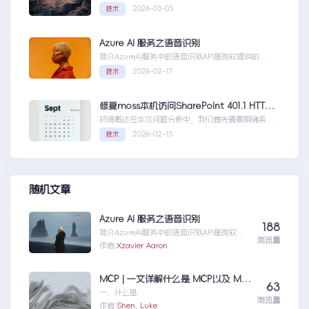
器，然后获取你的证书NGINX版本的，这里就不
2026-03-05
技术
赘...Coolify开发教程-配置自定义域名和证书
Azure AI 服务之语音识别
简介AzureAI服务中的语音识别API是微软提供的一
项先进技术，旨在帮助开发者轻松实现语...AzureAI
2026-02-17
技术
服务之语音识别
修复moss本机访问SharePoint 401.1 HTTP错误
环境概述在本次问题分析中，我们首先需要明确系统
的运行环境。了解环境配置不仅能帮助我们定位问
2026-02-15
技术
题，也为...修复moss本机访问
SharePoint401.1HTTP错误
随机文章
Azure AI 服务之语音识别
188
简介AzureAI服务中的语音识别API是微软提
浏览量
供的一项先进技术，旨在帮助开发者轻松实现
作者:
Xzavier Aaron
语...AzureAI服务之语音识别
MCP | 一文详解什么是 MCP以及 MCP 可以做什么
63
一、什么是
浏览量
MCPMCP（ModelContextProtocol）是一
作者:
Shen, Luke