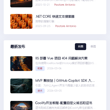
如果SharePointServer在http的情况下能够访问，
但是在https下不能访问报错如...SharePointServer
2025-10-21 ·
Pastore Antonio
出现ERR_HTTP2_PROTOCOL_ERROR
.NET CORE 快速文本搜索器
简单的搜索引擎：
usingSystem;usingSystem.Collections.Gen....N
2025-09-25 ·
Pastore Antonio
ETCORE快速文本搜索器
最新发布
分类
标签
IIS 部署 Vue 项目 404 问题解决方案
在将使用VueRouter的History模式项目部署到IIS
时，可能会遇到刷新页面或...IIS部署Vue项目404问
2026-03-06
转载
题解决方案
MVP 聚技站｜GitHub Copilot SDK 入门：五分钟构建你的第一个 AI Agent
引言：为什么Agent开发不再是少数人的游戏近年
来，随着人工智能技术的快速发展，AIAgen...MVP
2026-03-05
技术
聚技站｜GitHubCopilotSDK入门：五分钟构建你的
第一个AIAgent
Coolify开发教程-配置自定义域名和证书
证书和域名首先先域名解析到Coolify所在的服务