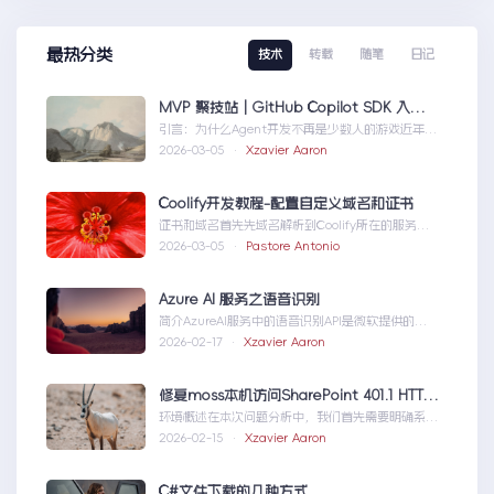
最热分类
技术
转载
随笔
日记
MVP 聚技站｜GitHub Copilot SDK 入门：五分钟构建你的第一个 AI Agent
引言：为什么Agent开发不再是少数人的游戏近年
来，随着人工智能技术的快速发展，AIAgen...MVP
2026-03-05 ·
Xzavier Aaron
聚技站｜GitHubCopilotSDK入门：五分钟构建你的
第一个AIAgent
Coolify开发教程-配置自定义域名和证书
证书和域名首先先域名解析到Coolify所在的服务
器，然后获取你的证书NGINX版本的，这里就不
2026-03-05 ·
Pastore Antonio
赘...Coolify开发教程-配置自定义域名和证书
Azure AI 服务之语音识别
简介AzureAI服务中的语音识别API是微软提供的一
项先进技术，旨在帮助开发者轻松实现语...AzureAI
2026-02-17 ·
Xzavier Aaron
服务之语音识别
修复moss本机访问SharePoint 401.1 HTTP错误
环境概述在本次问题分析中，我们首先需要明确系统
的运行环境。了解环境配置不仅能帮助我们定位问
2026-02-15 ·
Xzavier Aaron
题，也为...修复moss本机访问
SharePoint401.1HTTP错误
C#文件下载的几种方式