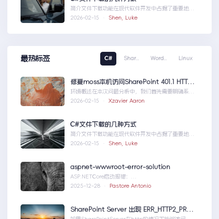
简介文件下载功能在现代软件开发中占据了重要地
位，无论是为用户提供资源、分发文档，还是实现数
2026-02-15 ·
Shen, Luke
据传输，...C#文件下载的几种方式
最热标签
C#
Shar..
Word..
Linux
修复moss本机访问SharePoint 401.1 HTTP错误
环境概述在本次问题分析中，我们首先需要明确系统
的运行环境。了解环境配置不仅能帮助我们定位问
2026-02-15 ·
Xzavier Aaron
题，也为...修复moss本机访问
SharePoint401.1HTTP错误
C#文件下载的几种方式
简介文件下载功能在现代软件开发中占据了重要地
位，无论是为用户提供资源、分发文档，还是实现数
2026-02-15 ·
Shen, Luke
据传输，...C#文件下载的几种方式
aspnet-wwwroot-error-solution
ASP.NETCore启动报错：
DirectoryNotFoundExceptionwwwroo...aspnet-
2025-12-28 ·
Pastore Antonio
wwwroot-error-solution
SharePoint Server 出现 ERR_HTTP2_PROTOCOL_ERROR