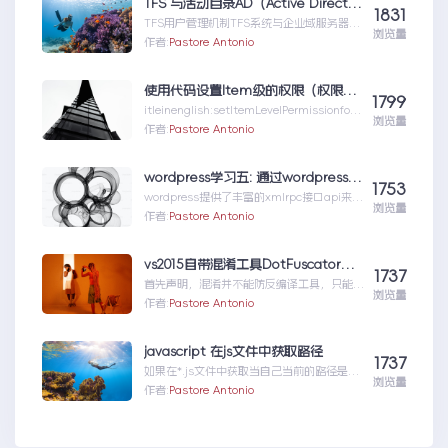
TFS 与活动目录AD（Active Directory)的同步机制
1831
TFS用户管理机制TFS系统与企业域服务器用
浏览量
户系统（或本地计算机用户系统）高度集成在
作者:
Pastore Antonio
一起，使用域服...TFS与活动目录
AD（ActiveDirectory)的同步机制
使用代码设置Item级的权限（权限总结1）
1799
itleinenglish:setItemLevelPermissionforS
浏览量
har...使用代码设置Item级的权限（权限总结
作者:
Pastore Antonio
1）
wordpress学习五: 通过wordpress_xmlrpc的python包远程操作wordpress
1753
wordpress提供了丰富的xmlrpc接口api来供
浏览量
我们远程操控wp的内容。伟大的开源社区有
作者:
Pastore Antonio
人就...wordpress学习五:通过
wordpress_xmlrpc的python包远程操作
wordpress
vs2015自带混淆工具DotFuscator使用方法（超简单）
1737
首先声明，混淆并不能防反编译工具，只能增
浏览量
加反编译出来的代码阅读难度（把方法和变量
作者:
Pastore Antonio
名变成无意义的声明如...vs2015自带混淆工
具DotFuscator使用方法（超简单）
javascript 在js文件中获取路径
1737
如果在*.js文件中获取当自己当前的路径是很
浏览量
重要的。举个例子，如果一个css文件中引用
作者:
Pastore Antonio
图片，如ba...javascript在js文件中获取路径