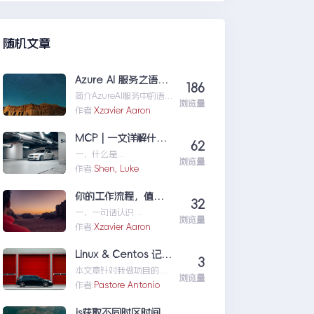
们定位问题，也为...修复moss本
机访问SharePoint401.1HTTP错
误
随机文章
Azure AI 服务之语音识别
186
简介AzureAI服务中的语
浏览量
音识别API是微软提供的一
作者:
Xzavier Aaron
项先进技术，旨在帮助开
发者轻松实现语...AzureAI
MCP | 一文详解什么是 MCP以及 MCP 可以做什么
62
服务之语音识别
一、什么是
浏览量
MCPMCP（ModelConte
作者:
Shen, Luke
xtProtocol）是一个专为
大型语言模型（L...MCP|
你的工作流程，值得一个“全自动数字分身”：录制、截图、成文，一气呵成
32
一文详解什么是MCP以及
一、一句话认识
MCP可以做什么
浏览量
TestFlowRecorder在数字
作者:
Xzavier Aaron
化工作环境中，如何准确
记录操作步骤并生成清...
Linux & Centos 记忆大全
3
你的工作流程，值得一个
本文章针对我做项目的时
“全自动数字分身”：录
浏览量
候出现的一些经典问题进
作者:
Pastore Antonio
制、截图、成文，一气呵
行说明：关于
成
yumError:Cannotret...Li
js获取不同时区时间