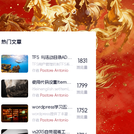
热门文章
TFS 与活动目录AD（Active Directory)的同步机制
1831
TFS用户管理机制TFS系统
浏览量
与企业域服务器用户系统
作者:
Pastore Antonio
（或本地计算机用户系
统）高度集成在一起，使
使用代码设置Item级的权限（权限总结1）
1799
用域服...TFS与活动目录
itleinenglish:setItemLev
AD（ActiveDirectory)的
浏览量
elPermissionforShar...使
作者:
Pastore Antonio
同步机制
用代码设置Item级的权限
（权限总结1）
wordpress学习五: 通过wordpress_xmlrpc的python包远程操作wordpress
1752
wordpress提供了丰富的
浏览量
xmlrpc接口api来供我们
作者:
Pastore Antonio
远程操控wp的内容。伟大
的开源社区有人
vs2015自带混淆工具DotFuscator使用方法（超简单）