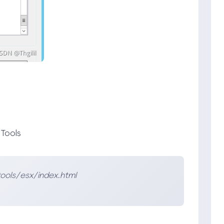
ools
ols/esx/index.html