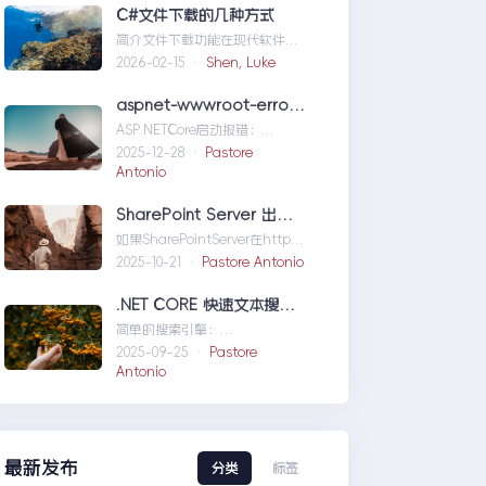
们定位问题，也为...修复moss本
C#文件下载的几种方式
机访问SharePoint401.1HTTP错
简介文件下载功能在现代软件开
误
发中占据了重要地位，无论是为
2026-02-15 ·
Shen, Luke
用户提供资源、分发文档，还是
实现数据传输，...C#文件下载的
aspnet-wwwroot-error-solution
几种方式
ASP.NETCore启动报错：
DirectoryNotFoundException
2025-12-28 ·
Pastore
wwwroo...aspnet-wwwroot-
Antonio
error-solution
SharePoint Server 出现 ERR_HTTP2_PROTOCOL_ERROR
如果SharePointServer在http的
情况下能够访问，但是在https
2025-10-21 ·
Pastore Antonio
下不能访问报错
如...SharePointServer出现
.NET CORE 快速文本搜索器
ERR_HTTP2_PROTOCOL_ERRO
简单的搜索引擎：
R
usingSystem;usingSystem.Co
2025-09-25 ·
Pastore
llections.Gen....NETCORE快速
Antonio
文本搜索器
最新发布
分类
标签