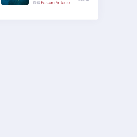
erequirements(oniguru
作者:
Pastore Antonio
ma)...configure:error:Pa
ckagerequirements(oni
guruma)werenotmet