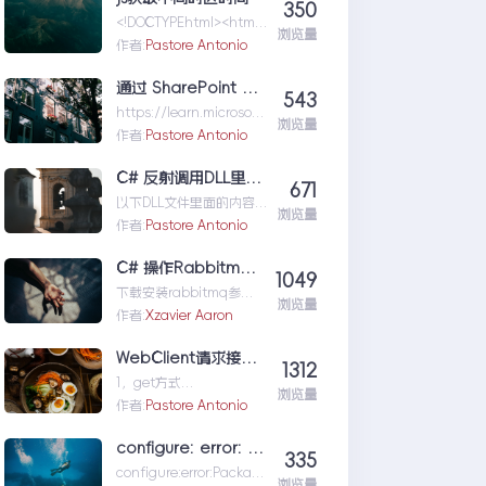
350
nux&Centos记忆大全
<!DOCTYPEhtml><html>
浏览量
<head>&l...js获取不同时
作者:
Pastore Antonio
区时间
通过 SharePoint 仅限应用令牌授予访问权限
543
https://learn.microsoft.
浏览量
com/zh-
作者:
Pastore Antonio
cn/sharepoint/dev/s...
通过SharePoint仅限应用
C# 反射调用DLL里面方法并执行实例
671
令牌授予访问权限
以下DLL文件里面的内容
浏览量
生成的程序集名为
作者:
Pastore Antonio
ClassLibrary1.dllnames
paceCl...C#反射调用DLL
C# 操作Rabbitmq 原创
1049
里面方法并执行实例
下载安装rabbitmq参考
浏览量
安装依赖包下面的生产者
作者:
Xzavier Aaron
和消费者都需要安装
RabbitMQ.Cli...C#操作
WebClient请求接口，get和post方法
1312
Rabbitmq原创
1，get方式
浏览量
stringURI="url";//实例化
作者:
Pastore Antonio
WebClientclient...WebCl
ient请求接口，get和
configure: error: Package requirements (oniguruma) were not met
335
post方法
configure:error:Packag
浏览量