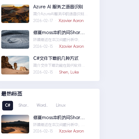
义域名和证书
Azure AI 服务之语音识别
简介AzureAI服务中的语音识别
API是微软提供的一项先进技术，
2026-02-17 ·
Xzavier Aaron
旨在帮助开发者轻松实现
语...AzureAI服务之语音识别
修复moss本机访问SharePoint 401.1 HTTP错误
环境概述在本次问题分析中，我
们首先需要明确系统的运行环
2026-02-15 ·
Xzavier Aaron
境。了解环境配置不仅能帮助我
们定位问题，也为...修复moss本
C#文件下载的几种方式
机访问SharePoint401.1HTTP错
简介文件下载功能在现代软件开
误
发中占据了重要地位，无论是为
2026-02-15 ·
Shen, Luke
用户提供资源、分发文档，还是
实现数据传输，...C#文件下载的
几种方式
最热标签
C#
Shar..
Word..
Linux
修复moss本机访问SharePoint 401.1 HTTP错误
环境概述在本次问题分析中，我
们首先需要明确系统的运行环
2026-02-15 ·
Xzavier Aaron
境。了解环境配置不仅能帮助我