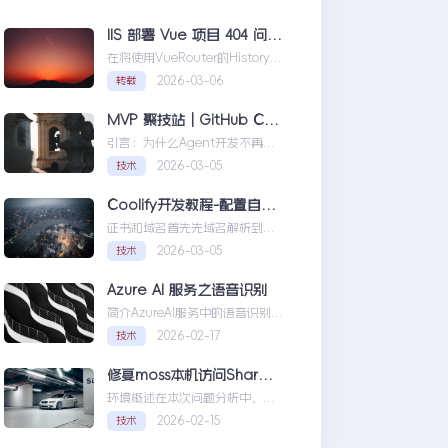
IIS 部署 Vue 项目 404 问题解决方案
在将使用VueRouter的History模
式项目部署到IIS时，可能会遇到
2026-03-06
转载
刷新页面或...IIS部署Vue项目404
问题解决方案
MVP 聚技站｜GitHub Copilot SDK 入门：五分钟构建你的第一个 AI Agent
引言：为什么Agent开发不再是
少数人的游戏近年来，随着人工
2026-03-05
技术
智能技术的快速发展，
AIAgen...MVP聚技站｜
Coolify开发教程-配置自定义域名和证书
GitHubCopilotSDK入门：五分
证书和域名首先先域名解析到
钟构建你的第一个AIAgent
Coolify所在的服务器，然后获取
2026-03-05
技术
你的证书NGINX版本的，这里就
不赘...Coolify开发教程-配置自定
Azure AI 服务之语音识别
义域名和证书
简介AzureAI服务中的语音识别
API是微软提供的一项先进技术，
2026-02-17
技术
旨在帮助开发者轻松实现
语...AzureAI服务之语音识别
修复moss本机访问SharePoint 401.1 HTTP错误
环境概述在本次问题分析中，我
们首先需要明确系统的运行环
2026-02-15
技术
境。了解环境配置不仅能帮助我