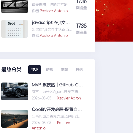
1736
就...wordpress学习五:通
首先声明，混淆并不能防
过wordpress_xmlrpc的
浏览量
反编译工具，只能增加反
作者:
Pastore Antonio
python包远程操作
编译出来的代码阅读难度
wordpress
（把方法和变量名变成无
javascript 在js文件中获取路径
1735
意义的声明如...vs2015自
如果在*.js文件中获取当自
带混淆工具DotFuscator
浏览量
己当前的路径是很重要
作者:
Pastore Antonio
使用方法（超简单）
的。举个例子，如果一个
css文件中引用图片，如
ba...javascript在js文件
中获取路径
最热分类
技术
转载
随笔
日记
MVP 聚技站｜GitHub Copilot SDK 入门：五分钟构建你的第一个 AI Agent
引言：为什么Agent开发不再是
少数人的游戏近年来，随着人工
2026-03-05 ·
Xzavier Aaron
智能技术的快速发展，
AIAgen...MVP聚技站｜
Coolify开发教程-配置自定义域名和证书
GitHubCopilotSDK入门：五分
证书和域名首先先域名解析到
钟构建你的第一个AIAgent
Coolify所在的服务器，然后获取
2026-03-05 ·
Pastore
你的证书NGINX版本的，这里就
Antonio
不赘...Coolify开发教程-配置自定