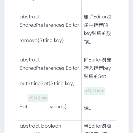
abstract
删除Editor对
SharedPreferences.Editor
象中指定的
key对应的数
remove(String key)
据。
abstract
向Editor对象
SharedPreferences.Editor
存入指定key
对应的Set
putStringSet(String key,
<String>
<String>
Set
values)
值。
abstract boolean
当Editor对象