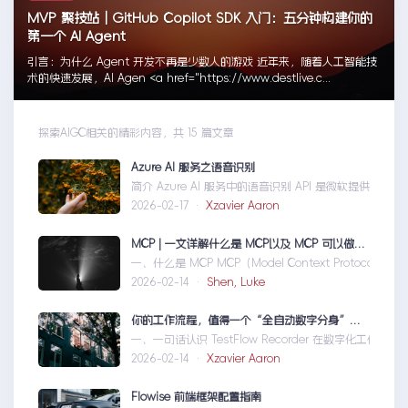
MVP 聚技站｜GitHub Copilot SDK 入门：五分钟构建你的
第一个 AI Agent
引言：为什么 Agent 开发不再是少数人的游戏 近年来，随着人工智能技
术的快速发展，AI Agen <a href="https://www.destlive.c...
探索AIGC相关的精彩内容，共 15 篇文章
Azure AI 服务之语音识别
简介 Azure AI 服务中的语音识别 API 是微软提供的
2026-02-17 ·
Xzavier Aaron
MCP | 一文详解什么是 MCP以及 MCP 可以做什么
一、什么是 MCP MCP（Model Context Protoco
2026-02-14 ·
Shen, Luke
你的工作流程，值得一个“全自动数字分身”：录制、截图、成文，一气呵成
一、一句话认识 TestFlow Recorder 在数字化工作
2026-02-14 ·
Xzavier Aaron
Flowise 前端框架配置指南