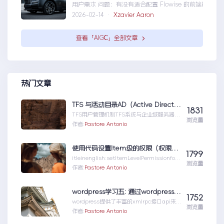
用户需求 问题：有没有适合配置 Flowise 的前端框架？ 目标
2026-02-14 ·
Xzavier Aaron
查看「AIGC」全部文章
热门文章
TFS 与活动目录AD（Active Directory)的同步机制
1831
TFS用户管理机制TFS系统与企业域服务器用
浏览量
户系统（或本地计算机用户系统）高度集成在
作者:
Pastore Antonio
一起，使用域服...TFS与活动目录
AD（ActiveDirectory)的同步机制
使用代码设置Item级的权限（权限总结1）
1799
itleinenglish:setItemLevelPermissionforS
浏览量
har...使用代码设置Item级的权限（权限总结
作者:
Pastore Antonio
1）
wordpress学习五: 通过wordpress_xmlrpc的python包远程操作wordpress
1752
wordpress提供了丰富的xmlrpc接口api来供
浏览量
我们远程操控wp的内容。伟大的开源社区有
作者:
Pastore Antonio
人就...wordpress学习五:通过