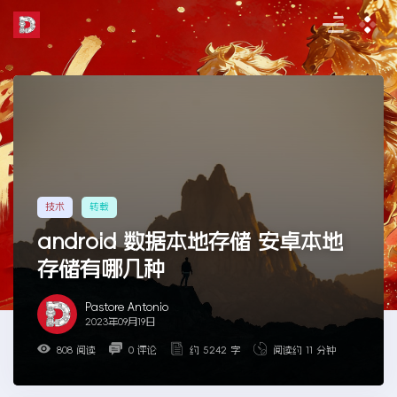
Skip
to
the
content
技术
转载
android 数据本地存储 安卓本地
存储有哪几种
Pastore Antonio
2023年09月19日
808 阅读
0 评论
约 5242 字
阅读约 11 分钟