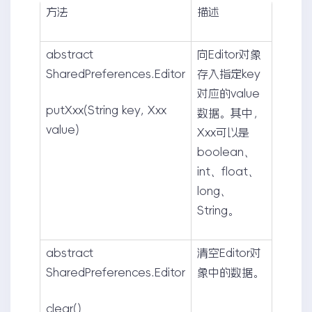
方法
描述
abstract
向Editor对象
SharedPreferences.Editor
存入指定key
对应的value
putXxx(String key, Xxx
数据。其中，
value)
Xxx可以是
boolean、
int、float、
long、
String。
abstract
清空Editor对
SharedPreferences.Editor
象中的数据。
clear()