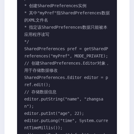
* 创建SharedPreferences实例

* 其中"myPref"指SharedPreferences数据
的XML文件名

* 指定该SharedPreferences数据只能被本
应用程序读写

*/

SharedPreferences pref = getSharedP
references("myPref", MODE_PRIVATE);

// 创建SharedPreferences.Editor对象，
用于存储数据修改

SharedPreferences.Editor editor = p
ref.edit();

// 存储数据信息

editor.putString("name", "zhangsa
n");

editor.putInt("age", 22);

editor.putLong("time", System.curre
ntTimeMillis());
