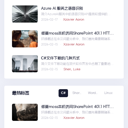
Azure AI 服务之语音识别
简介AzureAI服务中的语音识别API是微软提供的一
项先进技术，旨在帮助开发者轻松实现语...AzureAI
2026-02-17 ·
Xzavier Aaron
服务之语音识别
修复moss本机访问SharePoint 401.1 HTTP错误
环境概述在本次问题分析中，我们首先需要明确系统
的运行环境。了解环境配置不仅能帮助我们定位问
2026-02-15 ·
Xzavier Aaron
题，也为...修复moss本机访问
SharePoint401.1HTTP错误
C#文件下载的几种方式
简介文件下载功能在现代软件开发中占据了重要地
位，无论是为用户提供资源、分发文档，还是实现数
2026-02-15 ·
Shen, Luke
据传输，...C#文件下载的几种方式
最热标签
C#
Shar..
Word..
Linux
修复moss本机访问SharePoint 401.1 HTTP错误
环境概述在本次问题分析中，我们首先需要明确系统
的运行环境。了解环境配置不仅能帮助我们定位问
2026-02-15 ·
Xzavier Aaron
题，也为...修复moss本机访问
SharePoint401.1HTTP错误