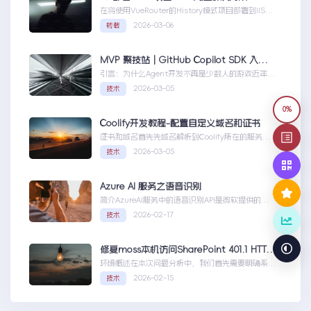
在将使用VueRouter的History模式项目部署到IIS
时，可能会遇到刷新页面或...IIS部署Vue项目404问
2026-03-06
转载
题解决方案
MVP 聚技站｜GitHub Copilot SDK 入门：五分钟构建你的第一个 AI Agent
引言：为什么Agent开发不再是少数人的游戏近年
来，随着人工智能技术的快速发展，AIAgen...MVP
2026-03-05
技术
聚技站｜GitHubCopilotSDK入门：五分钟构建你的
第一个AIAgent
0%
Coolify开发教程-配置自定义域名和证书
证书和域名首先先域名解析到Coolify所在的服务
器，然后获取你的证书NGINX版本的，这里就不
2026-03-05
技术
赘...Coolify开发教程-配置自定义域名和证书
Azure AI 服务之语音识别
简介AzureAI服务中的语音识别API是微软提供的一
项先进技术，旨在帮助开发者轻松实现语...AzureAI
2026-02-17
技术
服务之语音识别
修复moss本机访问SharePoint 401.1 HTTP错误
环境概述在本次问题分析中，我们首先需要明确系统
的运行环境。了解环境配置不仅能帮助我们定位问
2026-02-15
技术
题，也为...修复moss本机访问
SharePoint401.1HTTP错误