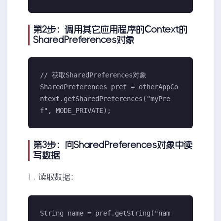
第2步：调用其它应用程序的Context的
SharedPreferences对象
// 获取SharedPreferences对象

SharedPreferences pref = otherAppCo
ntext.getSharedPreferences("myPre
f", MODE_PRIVATE);
第3步：向SharedPreferences对象中读
写数据
1 . 读取数据：
String name = pref.getString("nam