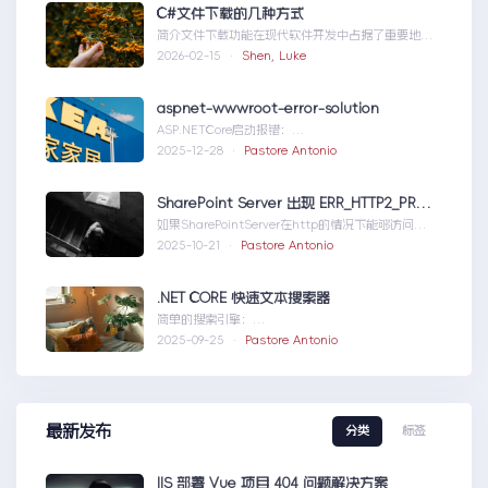
C#文件下载的几种方式
简介文件下载功能在现代软件开发中占据了重要地
位，无论是为用户提供资源、分发文档，还是实现数
2026-02-15 ·
Shen, Luke
据传输，...C#文件下载的几种方式
aspnet-wwwroot-error-solution
ASP.NETCore启动报错：
DirectoryNotFoundExceptionwwwroo...aspnet-
2025-12-28 ·
Pastore Antonio
wwwroot-error-solution
SharePoint Server 出现 ERR_HTTP2_PROTOCOL_ERROR
如果SharePointServer在http的情况下能够访问，
但是在https下不能访问报错如...SharePointServer
2025-10-21 ·
Pastore Antonio
出现ERR_HTTP2_PROTOCOL_ERROR
.NET CORE 快速文本搜索器
简单的搜索引擎：
usingSystem;usingSystem.Collections.Gen....N
2025-09-25 ·
Pastore Antonio
ETCORE快速文本搜索器
最新发布
分类
标签
IIS 部署 Vue 项目 404 问题解决方案