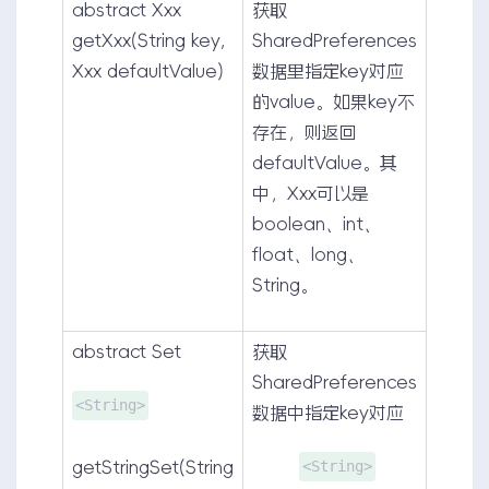
abstract Xxx
获取
getXxx(String key,
SharedPreferences
Xxx defaultValue)
数据里指定key对应
的value。如果key不
存在，则返回
defaultValue。其
中，Xxx可以是
boolean、int、
float、long、
String。
abstract Set
获取
SharedPreferences
<String>
数据中指定key对应
<String>
getStringSet(String