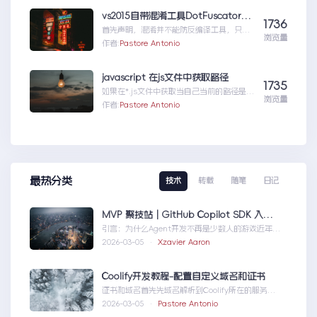
wordpress_xmlrpc的python包远程操作
wordpress
vs2015自带混淆工具DotFuscator使用方法（超简单）
1736
首先声明，混淆并不能防反编译工具，只能
浏览量
增加反编译出来的代码阅读难度（把方法和
作者:
Pastore Antonio
变量名变成无意义的声明如...vs2015自带混
淆工具DotFuscator使用方法（超简单）
javascript 在js文件中获取路径
1735
如果在*.js文件中获取当自己当前的路径是很
浏览量
重要的。举个例子，如果一个css文件中引用
作者:
Pastore Antonio
图片，如ba...javascript在js文件中获取路径
最热分类
技术
转载
随笔
日记
MVP 聚技站｜GitHub Copilot SDK 入门：五分钟构建你的第一个 AI Agent
引言：为什么Agent开发不再是少数人的游戏近年
来，随着人工智能技术的快速发展，AIAgen...MVP
2026-03-05 ·
Xzavier Aaron
聚技站｜GitHubCopilotSDK入门：五分钟构建你的
第一个AIAgent
Coolify开发教程-配置自定义域名和证书
证书和域名首先先域名解析到Coolify所在的服务
器，然后获取你的证书NGINX版本的，这里就不
2026-03-05 ·
Pastore Antonio
赘...Coolify开发教程-配置自定义域名和证书