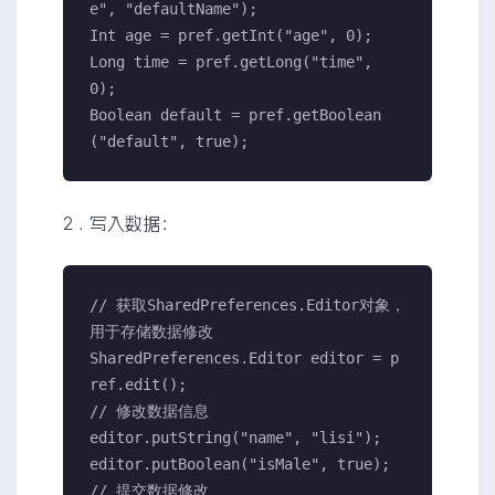
e", "defaultName");

Int age = pref.getInt("age", 0);

Long time = pref.getLong("time", 
0);

Boolean default = pref.getBoolean
("default", true);
2 . 写入数据：
// 获取SharedPreferences.Editor对象，
用于存储数据修改

SharedPreferences.Editor editor = p
ref.edit();

// 修改数据信息

editor.putString("name", "lisi");

editor.putBoolean("isMale", true);

// 提交数据修改
