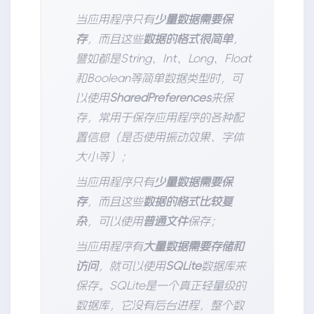
当应用程序只有
少量数据需要保
存
，而且这些
数据的格式很简单
，
譬如都是String、Int、Long、Float
和Boolean等简单数据类型时，可
以使用
SharedPreferences
来保
存，常用于保存应用程序的各种配
置信息（是否使用振动效果、字体
大小等）；
当应用程序只有
少量数据需要保
存
，而且这些
数据的格式比较复
杂
，可以使用
普通文件
保存；
当应用程序有
大量数据需要存储和
访问
，就可以使用
SQLite
数据库来
保存。SQLite是一个真正轻量级的
数据库，它没有后台进程，整个数