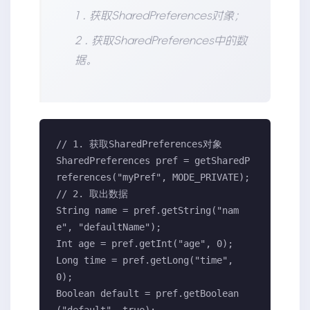
1 . 获取SharedPreferences对象；
2 . 获取SharedPreferences中的数
据。
// 1. 获取SharedPreferences对象

SharedPreferences pref = getSharedP
references("myPref", MODE_PRIVATE);

// 2. 取出数据

String name = pref.getString("nam
e", "defaultName");

Int age = pref.getInt("age", 0);

Long time = pref.getLong("time", 
0);

Boolean default = pref.getBoolean