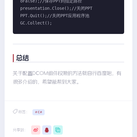
oFalse);//保存PPT到指定路径

presentation.Close();//关闭PPT

PPT.Quit();//关闭PPT应用程序池

GC.Collect();
总结
关于配置DCOM组件权限的方法就自行百度吧，有
很多介绍的，希望能帮到大家。
标签：
# C#
分享到：