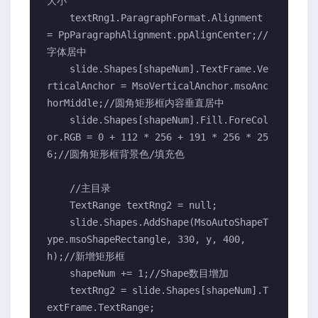
大小

    textRng1.ParagraphFormat.Alignment 
= PpParagraphAlignment.ppAlignCenter;//
字体居中

    slide.Shapes[shapeNum].TextFrame.Ve
rticalAnchor = MsoVerticalAnchor.msoAnc
horMiddle;//圆角矩形框内容垂直居中

    slide.Shapes[shapeNum].Fill.ForeCol
or.RGB = 0 + 112 * 256 + 191 * 256 * 25
6;//圆角矩形框背景色/填充色

    //主目录

    TextRange textRng2 = null;

    slide.Shapes.AddShape(MsoAutoShapeT
ype.msoShapeRectangle, 330, y, 400, 
h);//新增矩形框

    shapeNum += 1;//Shape数目增加

    textRng2 = slide.Shapes[shapeNum].T
extFrame.TextRange;
