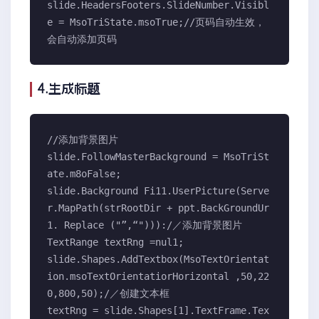
slide.HeadersFooters.SlideNumber.Visibl
e = MsoTriState.msoTrue;//页码自动生效，
会自动添加页码
4.生成标题
//添加背景图片

slide.FollowMasterBackground = MsoTriSt
ate.m8oFalse;

slide.Background Fi11.UserPicture(Serve
r.MapPath(strRootDir + ppt.BackGroundUr
1. Replace ("”,“"))):/／添加背景图片

TextRange textRng =nul1;

slide.Shapes.AddTextbox(MsoTextOrientat
ion.msoTextOrientatiorHorizontal ,50,22
0,800,50);/／创建文本框

textRng = slide.Shapes[1].TextFrame.Tex