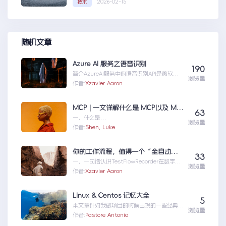
2026-02-15
技术
题，也为...修复moss本机访问
SharePoint401.1HTTP错误
随机文章
Azure AI 服务之语音识别
190
简介AzureAI服务中的语音识别API是微软提
浏览量
供的一项先进技术，旨在帮助开发者轻松实现
作者:
Xzavier Aaron
语...AzureAI服务之语音识别
MCP | 一文详解什么是 MCP以及 MCP 可以做什么
63
一、什么是
浏览量
MCPMCP（ModelContextProtocol）是一
作者:
Shen, Luke
个专为大型语言模型（L...MCP|一文详解什么
是MCP以及MCP可以做什么
你的工作流程，值得一个“全自动数字分身”：录制、截图、成文，一气呵成
33
一、一句话认识TestFlowRecorder在数字化
浏览量
工作环境中，如何准确记录操作步骤并生成
作者:
Xzavier Aaron
清...你的工作流程，值得一个“全自动数字分
身”：录制、截图、成文，一气呵成
Linux & Centos 记忆大全
5
本文章针对我做项目的时候出现的一些经典问
浏览量
题进行说明：关于
作者:
Pastore Antonio
yumError:Cannotret...Linux&Centos记忆