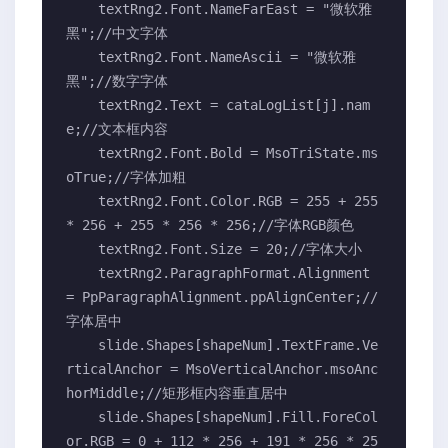
    textRng2.Font.NameFarEast = "微软雅
黑";//中文字体

    textRng2.Font.NameAscii = "微软雅
黑";//数字字体

    textRng2.Text = cataLogList[j].nam
e;//文本框内容

    textRng2.Font.Bold = MsoTriState.ms
oTrue;//字体加粗

    textRng2.Font.Color.RGB = 255 + 255 
* 256 + 255 * 256 * 256;//字体RGB颜色

    textRng2.Font.Size = 20;//字体大小

    textRng2.ParagraphFormat.Alignment 
= PpParagraphAlignment.ppAlignCenter;//
字体居中

    slide.Shapes[shapeNum].TextFrame.Ve
rticalAnchor = MsoVerticalAnchor.msoAnc
horMiddle;//矩形框内容垂直居中

    slide.Shapes[shapeNum].Fill.ForeCol
or.RGB = 0 + 112 * 256 + 191 * 256 * 25