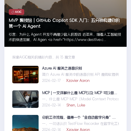
AIGC
MVP 聚技站｜GitHub Copilot SDK 入门：五分钟构建你的
第一个 AI Agent
引言：为什么 Agent 开发不再是少数人的游戏 近年来，随着人工智能技
术的快速发展，AI Agen <a href="https://www.destlive.c...
探索AIGC相关的精彩内容，共 15 篇文章
Azure AI 服务之语音识别
简介 Azure AI 服务中的语音识别 API 是微软提供的一项先进技术
2026-02-17 ·
Xzavier Aaron
MCP | 一文详解什么是 MCP以及 MCP 可以做什么
一、什么是 MCP MCP（Model Context Protocol）是一个
2026-02-14 ·
Shen, Luke
你的工作流程，值得一个“全自动数字分身”：录制、截图、成文，一气呵成
一、一句话认识 TestFlow Recorder 在数字化工作环境中，如何
2026-02-14 ·
Xzavier Aaron