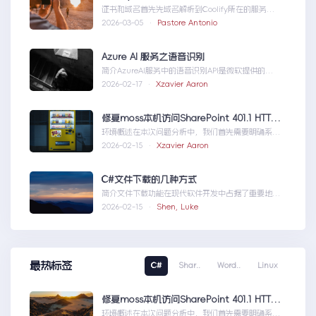
证书和域名首先先域名解析到Coolify所在的服务
器，然后获取你的证书NGINX版本的，这里就不
2026-03-05 ·
Pastore Antonio
赘...Coolify开发教程-配置自定义域名和证书
Azure AI 服务之语音识别
简介AzureAI服务中的语音识别API是微软提供的一
项先进技术，旨在帮助开发者轻松实现语...AzureAI
2026-02-17 ·
Xzavier Aaron
服务之语音识别
修复moss本机访问SharePoint 401.1 HTTP错误
环境概述在本次问题分析中，我们首先需要明确系统
的运行环境。了解环境配置不仅能帮助我们定位问
2026-02-15 ·
Xzavier Aaron
题，也为...修复moss本机访问
SharePoint401.1HTTP错误
C#文件下载的几种方式
简介文件下载功能在现代软件开发中占据了重要地
位，无论是为用户提供资源、分发文档，还是实现数
2026-02-15 ·
Shen, Luke
据传输，...C#文件下载的几种方式
最热标签
C#
Shar..
Word..
Linux
修复moss本机访问SharePoint 401.1 HTTP错误
环境概述在本次问题分析中，我们首先需要明确系统