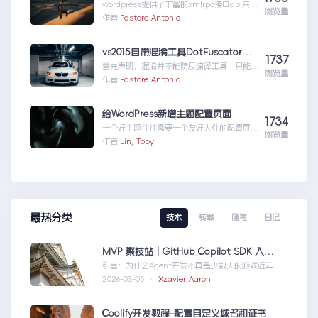
wordpress提供了丰富的xmlrpc接口api来供
浏览量
我们远程操控wp的内容。伟大的开源社区有
作者:
Pastore Antonio
人就...wordpress学习五:通过
wordpress_xmlrpc的python包远程操作
wordpress
vs2015自带混淆工具DotFuscator使用方法（超简单）
1737
首先声明，混淆并不能防反编译工具，只能增
浏览量
加反编译出来的代码阅读难度（把方法和变量
作者:
Pastore Antonio
名变成无意义的声明如...vs2015自带混淆工
具DotFuscator使用方法（超简单）
给WordPress新增主题配置页面
1734
一个好主题往往需要一个友好人性的配置页
浏览量
面，那怎么做呢？请听我细细道来。
作者:
Lin, Toby
最热分类
技术
转载
随笔
日记
MVP 聚技站｜GitHub Copilot SDK 入门：五分钟构建你的第一个 AI Agent
引言：为什么Agent开发不再是少数人的游戏近年
来，随着人工智能技术的快速发展，AIAgen...MVP
2026-03-05 ·
Xzavier Aaron
聚技站｜GitHubCopilotSDK入门：五分钟构建你的
第一个AIAgent
Coolify开发教程-配置自定义域名和证书