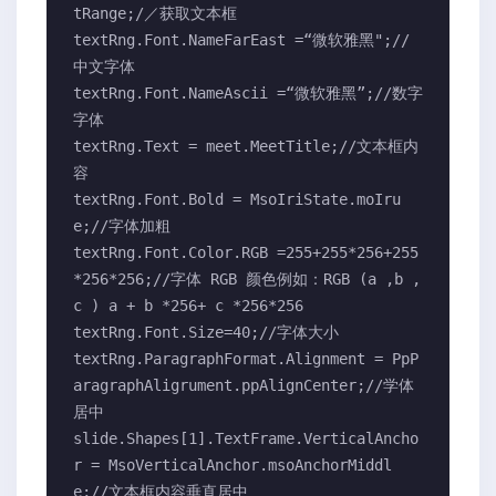
tRange;/／获取文本框

textRng.Font.NameFarEast =“微软雅黑";//
中文字体

textRng.Font.NameAscii =“微软雅黑”;//数字
字体

textRng.Text = meet.MeetTitle;//文本框内
容

textRng.Font.Bold = MsoIriState.moIru
e;//字体加粗

textRng.Font.Color.RGB =255+255*256+255
*256*256;//字体 RGB 颜色例如：RGB (a ,b ,
c ) a + b *256+ c *256*256

textRng.Font.Size=40;//字体大小

textRng.ParagraphFormat.Alignment = PpP
aragraphAligrument.ppAlignCenter;//学体
居中

slide.Shapes[1].TextFrame.VerticalAncho
r = MsoVerticalAnchor.msoAnchorMiddl
e;//文本框内容垂直居中