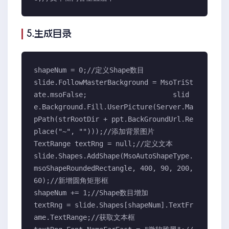
5.生成目录
shapeNum = 0;//定义Shape数目

slide.FollowMasterBackground = MsoTriSt
ate.msoFalse;                     slid
e.Background.Fill.UserPicture(Server.Ma
pPath(strRootDir + ppt.BackGroundUrl.Re
place("~", "")));//添加背景图片

TextRange textRng = null;//定义文本

slide.Shapes.AddShape(MsoAutoShapeType.
msoShapeRoundedRectangle, 400, 90, 200, 
60);//新增圆角矩形框

shapeNum += 1;//Shape数目增加

textRng = slide.Shapes[shapeNum].TextFr
ame.TextRange;//获取文本框
