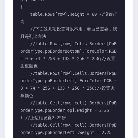
{

    table.Rows[row].Height = 60;//设置行
高

    //下面这几项设置可以不用，看自己需要，我
只是列出方法

    //table.Rows[row].Cells.Borders[PpB
orderType.ppBorderBottom].ForeColor.RGB
= 0 + 74 * 256 + 133 * 256 * 256;//设置
边框颜色

    //table.Rows[row].Cells.Borders[PpB
orderType.ppBorderLeft].ForeColor.RGB = 
0 + 74 * 256 + 133 * 256 * 256;//设置边
框颜色

    //table.Cell(row, cell).Borders[PpB
orderType.ppBorderTop].Weight = 2.25
f;//上边框设置2.25镑

    //table.Cell(row, cell).Borders[PpB
orderType.ppBorderLeft].Weight = 2.25