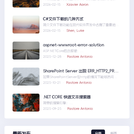
的运行环境。了解环境配置不仅能帮助我们定位问
2026-02-15 ·
Xzavier Aaron
题，也为...修复moss本机访问
SharePoint401.1HTTP错误
C#文件下载的几种方式
简介文件下载功能在现代软件开发中占据了重要地
位，无论是为用户提供资源、分发文档，还是实现数
2026-02-15 ·
Shen, Luke
据传输，...C#文件下载的几种方式
aspnet-wwwroot-error-solution
ASP.NETCore启动报错：
DirectoryNotFoundExceptionwwwroo...aspnet-
2025-12-28 ·
Pastore Antonio
wwwroot-error-solution
SharePoint Server 出现 ERR_HTTP2_PROTOCOL_ERROR
如果SharePointServer在http的情况下能够访问，
但是在https下不能访问报错如...SharePointServer
2025-10-21 ·
Pastore Antonio
出现ERR_HTTP2_PROTOCOL_ERROR
.NET CORE 快速文本搜索器
简单的搜索引擎：
usingSystem;usingSystem.Collections.Gen....N
2025-09-25 ·
Pastore Antonio
ETCORE快速文本搜索器
最新发布
分类
标签