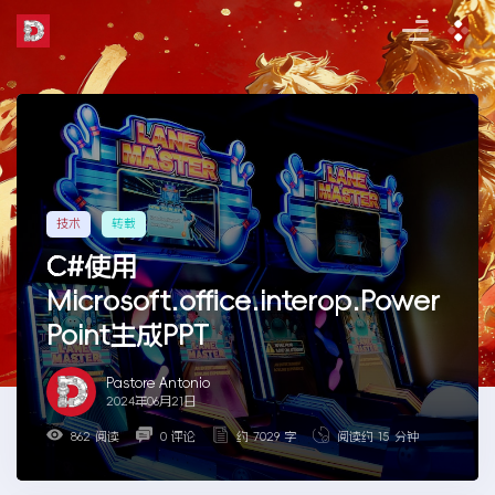
Skip
to
the
content
技术
转载
C#使用
Microsoft.office.interop.Power
Point生成PPT
Pastore Antonio
2024年06月21日
862 阅读
0 评论
约 7029 字
阅读约 15 分钟