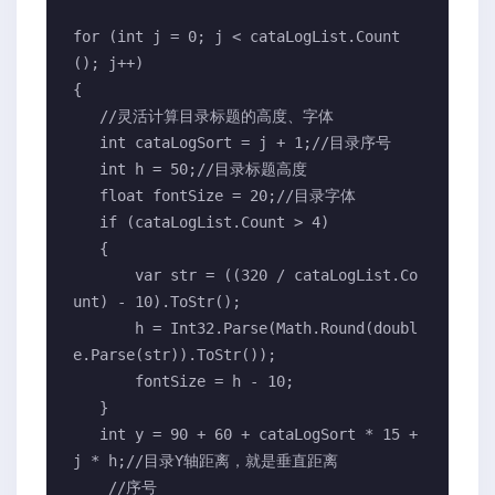
for (int j = 0; j < cataLogList.Count
(); j++)

{

   //灵活计算目录标题的高度、字体

   int cataLogSort = j + 1;//目录序号

   int h = 50;//目录标题高度

   float fontSize = 20;//目录字体

   if (cataLogList.Count > 4)

   {

       var str = ((320 / cataLogList.Co
unt) - 10).ToStr();

       h = Int32.Parse(Math.Round(doubl
e.Parse(str)).ToStr());

       fontSize = h - 10;

   }

   int y = 90 + 60 + cataLogSort * 15 + 
j * h;//目录Y轴距离，就是垂直距离

    //序号
