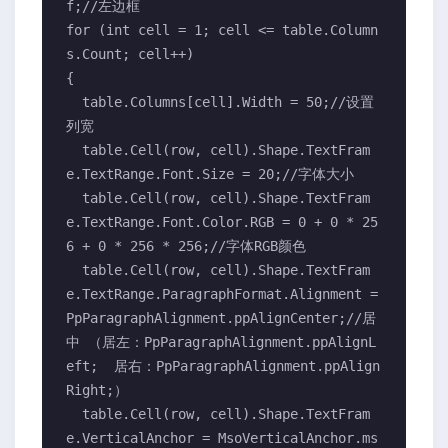
f;//左边框

for (int cell = 1; cell <= table.Column
s.Count; cell++)

{

  table.Columns[cell].Width = 50;//设置
列宽

  table.Cell(row, cell).Shape.TextFram
e.TextRange.Font.Size = 20;//字体大小

  table.Cell(row, cell).Shape.TextFram
e.TextRange.Font.Color.RGB = 0 + 0 * 25
6 + 0 * 256 * 256;//字体RGB颜色

  table.Cell(row, cell).Shape.TextFram
e.TextRange.ParagraphFormat.Alignment = 
PpParagraphAlignment.ppAlignCenter;//居
中 （居左：PpParagraphAlignment.ppAlignL
eft;  居右：PpParagraphAlignment.ppAlign
Right;）

  table.Cell(row, cell).Shape.TextFram
e.VerticalAnchor = MsoVerticalAnchor.ms