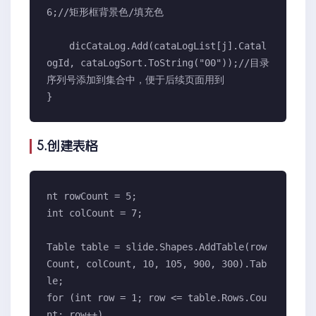
6;//矩形框背景色/填充色

    dicCataLog.Add(cataLogList[j].Catal
ogId, cataLogSort.ToString("00"));//目录
序列号添加到集合中，便于后续页面用到

}
5.创建表格
nt rowCount = 5;

int colCount = 7;

Table table = slide.Shapes.AddTable(row
Count, colCount, 10, 105, 900, 300).Tab
le;

for (int row = 1; row <= table.Rows.Cou
nt; row++)
