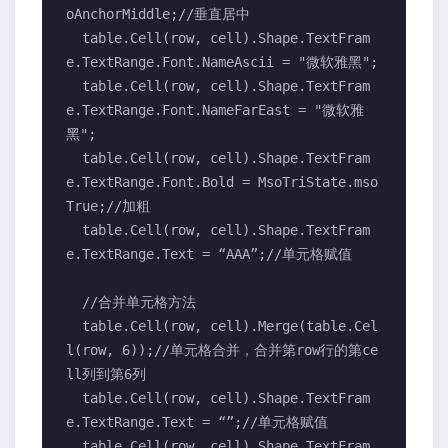
oAnchorMiddle;//垂直居中

  table.Cell(row, cell).Shape.TextFram
e.TextRange.Font.NameAscii = "微软雅黑";

  table.Cell(row, cell).Shape.TextFram
e.TextRange.Font.NameFarEast = "微软雅
黑";

  table.Cell(row, cell).Shape.TextFram
e.TextRange.Font.Bold = MsoTriState.mso
True;//加粗

  table.Cell(row, cell).Shape.TextFram
e.TextRange.Text = “AAA”;//单元格赋值

  //合并单元格方法

  table.Cell(row, cell).Merge(table.Cel
l(row, 6));//单元格合并，合并第row行的第ce
ll列到第6列

  table.Cell(row, cell).Shape.TextFram
e.TextRange.Text = “”;//单元格赋值

  table.Cell(row, cell).Shape.TextFram