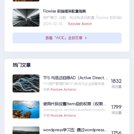
Flowise 前端框架配置指南
用户需求 问题：有没有适合配置 Flowise 的前端框架？ 目标：寻找类似
2026-02-14 ·
Xzavier Aaron
查看「AIGC」全部文章
热门文章
TFS 与活动目录AD（Active Directory)的同步机制
1832
TFS用户管理机制TFS系统与企业域服务器用
浏览量
户系统（或本地计算机用户系统）高度集成
作者:
Pastore Antonio
在一起，使用域服...TFS与活动目录
AD（ActiveDirectory)的同步机制
使用代码设置Item级的权限（权限总结1）
1799
itleinenglish:setItemLevelPermissionforS
浏览量
har...使用代码设置Item级的权限（权限总结
作者:
Pastore Antonio
1）
wordpress学习五: 通过wordpress_xmlrpc的python包远程操作wordpress
1756