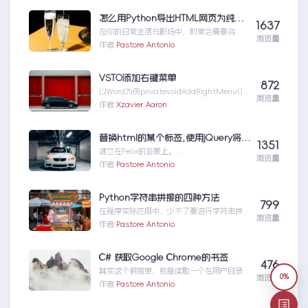
大全
怎么用Python导出HTML网页为纯文本txt文件？一分钟教会你
1637
在你的日常生活与职场中，时常会需要将网
浏览量
络文档保存以便将来参考。传统的手动复制
作者:
Pastore Antonio
与粘贴方式不仅效率低下、...怎么用Python
导出HTML网页为纯文本txt文件？一分钟教
会你
VSTO添加右键菜单
872
以Word为例privatevoidAddRightMenu()
浏览量
{Microsoft.Of...VSTO添加右键菜单
作者:
Xzavier Aaron
替换html的某个标签,使用jQuery将一个标签替换为另一个标签
1351
建立在Felix的答案上。
浏览量
$(‘code’).replaceWith(fu...替换html的某个
作者:
Pastore Antonio
标签,使用jQuery将一个标签替换为另一个标
签
Python字符串拼接的四种方法
799
在程序实际应用中，少不了要进行字符串拼接
浏览量
的操作。下面介绍一下Python语言中四种字
作者:
Pastore Antonio
符串拼接的方式。...Python字符串拼接的四
种方法
C# 获取Google Chrome的书签
476
其实这个很简单，就是读取一个在用户目录里
0%
浏览量
面的一个Bookmarks文件就好了。 先建
作者:
Pastore Antonio
立几个实...C#获取GoogleChrome的书签