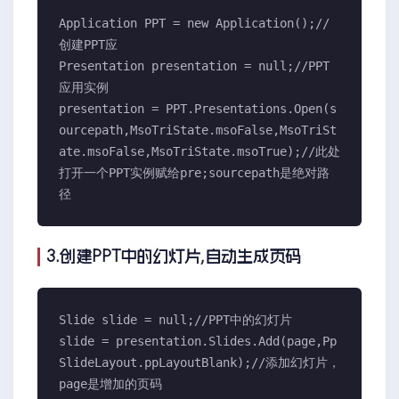
Application PPT = new Application();//
创建PPT应

Presentation presentation = null;//PPT
应用实例

presentation = PPT.Presentations.Open(s
ourcepath,MsoTriState.msoFalse,MsoTriSt
ate.msoFalse,MsoTriState.msoTrue);//此处
打开一个PPT实例赋给pre;sourcepath是绝对路
径
3.创建PPT中的幻灯片,自动生成页码
Slide slide = null;//PPT中的幻灯片

slide = presentation.Slides.Add(page,Pp
SlideLayout.ppLayoutBlank);//添加幻灯片，
page是增加的页码
