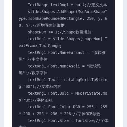
    TextRange textRng1 = null;//定义文本

    slide.Shapes.AddShape(MsoAutoShapeT
ype.msoShapeRoundedRectangle, 250, y, 6
0, h);//新增圆角矩形框

    shapeNum += 1;//Shape数目增加

    textRng1 = slide.Shapes[shapeNum].T
extFrame.TextRange;

    textRng1.Font.NameFarEast = "微软雅
黑";//中文字体

    textRng1.Font.NameAscii = "微软雅
黑";//数字字体

    textRng1.Text = cataLogSort.ToStrin
g("00");//文本框内容

    textRng1.Font.Bold = MsoTriState.ms
oTrue;//字体加粗

    textRng1.Font.Color.RGB = 255 + 255 
* 256 + 255 * 256 * 256;//字体RGB颜色

    textRng1.Font.Size = fontSize;//字体