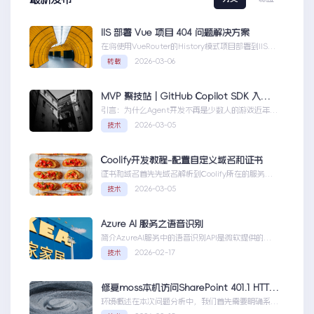
IIS 部署 Vue 项目 404 问题解决方案
在将使用VueRouter的History模式项目部署到IIS
时，可能会遇到刷新页面或...IIS部署Vue项目404问
2026-03-06
转载
题解决方案
MVP 聚技站｜GitHub Copilot SDK 入门：五分钟构建你的第一个 AI Agent
引言：为什么Agent开发不再是少数人的游戏近年
来，随着人工智能技术的快速发展，AIAgen...MVP
2026-03-05
技术
聚技站｜GitHubCopilotSDK入门：五分钟构建你的
第一个AIAgent
Coolify开发教程-配置自定义域名和证书
证书和域名首先先域名解析到Coolify所在的服务
器，然后获取你的证书NGINX版本的，这里就不
2026-03-05
技术
赘...Coolify开发教程-配置自定义域名和证书
Azure AI 服务之语音识别
简介AzureAI服务中的语音识别API是微软提供的一
项先进技术，旨在帮助开发者轻松实现语...AzureAI
2026-02-17
技术
服务之语音识别
修复moss本机访问SharePoint 401.1 HTTP错误
环境概述在本次问题分析中，我们首先需要明确系统
的运行环境。了解环境配置不仅能帮助我们定位问