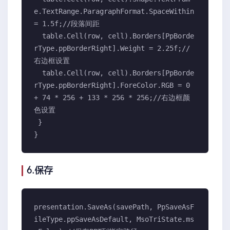
e.TextRange.ParagraphFormat.SpaceWithin 
= 1.5f;//段落间距

  table.Cell(row, cell).Borders[PpBorde
rType.ppBorderRight].Weight = 2.25f;//
右边框设置

  table.Cell(row, cell).Borders[PpBorde
rType.ppBorderRight].ForeColor.RGB = 0 
+ 74 * 256 + 133 * 256 * 256;//右边框颜
色设置

 }

}
6.保存
presentation.SaveAs(savePath, PpSaveAsF
ileType.ppSaveAsDefault, MsoTriState.ms