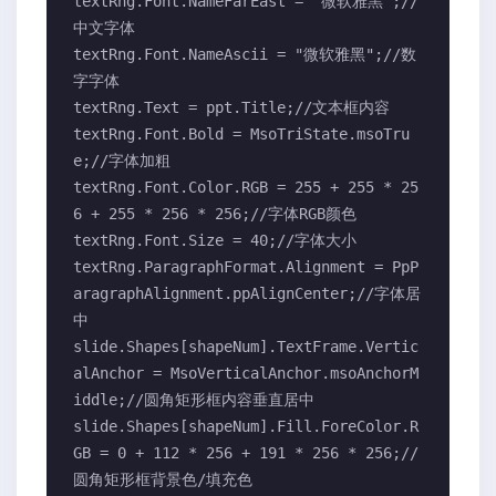
textRng.Font.NameFarEast = "微软雅黑";//
中文字体

textRng.Font.NameAscii = "微软雅黑";//数
字字体

textRng.Text = ppt.Title;//文本框内容

textRng.Font.Bold = MsoTriState.msoTru
e;//字体加粗

textRng.Font.Color.RGB = 255 + 255 * 25
6 + 255 * 256 * 256;//字体RGB颜色

textRng.Font.Size = 40;//字体大小

textRng.ParagraphFormat.Alignment = PpP
aragraphAlignment.ppAlignCenter;//字体居
中

slide.Shapes[shapeNum].TextFrame.Vertic
alAnchor = MsoVerticalAnchor.msoAnchorM
iddle;//圆角矩形框内容垂直居中

slide.Shapes[shapeNum].Fill.ForeColor.R
GB = 0 + 112 * 256 + 191 * 256 * 256;//
圆角矩形框背景色/填充色
