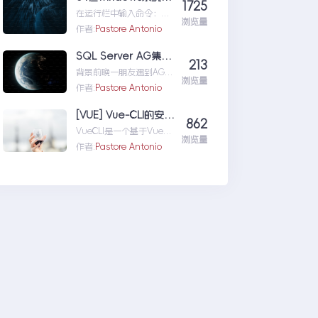
1725
vue...html中直接使用
CE-CSDN专栏
在运行栏中输入命令：
element-ui
浏览量
dcomcnfg，打开组件服
作者:
Pastore Antonio
务管理窗口，但是却发现
找不到MicrosoftEx...64
SQL Server AG集群启动不起来的临时自救大招
213
位windows系统如何显示
背景前晚一朋友遇到AG集
32位dcom组件配置
浏览量
群发生来回切换不稳定的
作者:
Pastore Antonio
情况，情急之下，朋友在
命令行使用命令重启
[VUE] Vue-CLI的安装、使用及环境配置（超详细）
862
WSFC集
VueCLI是一个基于Vue进
群...SQLServerAG集群启
浏览量
行快速项目开发的工具。
作者:
Pastore Antonio
动不起来的临时自救大招
它可以提供可交互式的项
目脚手架和运行时的...
[VUE]Vue-CLI的安装、使
用及环境配置（超详细）