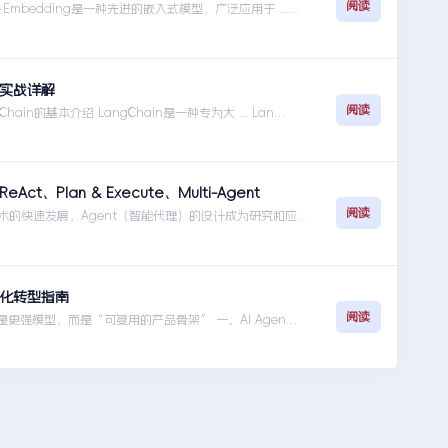
阅读
n3-Embedding是一种先进的嵌入式模型，广泛应用于 ...
n3构建企业级RAG检索系统-知识库
人实战详解
阅读
gChain的基本介绍 LangChain是一种专为大 ... LangC
ct、Plan & Execute、Multi-Agent
阅读
术的快速发展，Agent（智能代理）的设计成为研究和应用
范式解析：ReAct、Plan & Execute、Multi-Agent
品化转型指南
阅读
不是更强模型，而是“可复用的产品骨架” 一、AI Agent
付到产品化转型指南