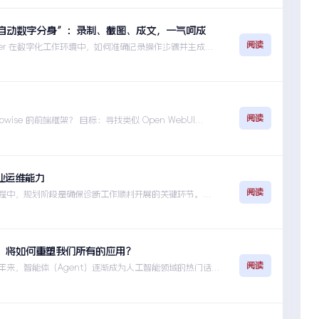
自动数字分身”：录制、截图、成文，一气呵成
阅读
corder 在数字化工作环境中，如何准确记录操作步骤并生成清
全自动数字分身”：录制、截图、成文，一气呵成
阅读
ise 的前端框架？ 目标：寻找类似 Open WebUI ...
业运维能力
阅读
过程中，规划阶段是确保诊断工作顺利开展的关键环节。通
故障诊断实践：提升企业运维能力
ent）将如何重塑我们所有的应用？
阅读
近年来，智能体（Agent）逐渐成为人工智能领域的热门话
智能体（Agent）将如何重塑我们所有的应用？