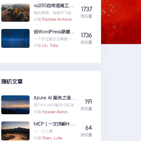
的开源社区有人
vs2015自带混淆工具DotFuscator使用方法（超简单）
1737
就...wordpress学习五:通
首先声明，混淆并不能防
过wordpress_xmlrpc的
浏览量
反编译工具，只能增加反
作者:
Pastore Antonio
python包远程操作
编译出来的代码阅读难度
wordpress
（把方法和变量名变成无
给WordPress新增主题配置页面
1736
意义的声明如...vs2015自
一个好主题往往需要一个
带混淆工具DotFuscator
浏览量
友好人性的配置页面，那
作者:
Lin, Toby
使用方法（超简单）
怎么做呢？请听我细细道
来。
随机文章
Azure AI 服务之语音识别
191
简介AzureAI服务中的语
浏览量
音识别API是微软提供的一
作者:
Xzavier Aaron
项先进技术，旨在帮助开
发者轻松实现语...AzureAI
MCP | 一文详解什么是 MCP以及 MCP 可以做什么
64
服务之语音识别
一、什么是
浏览量
MCPMCP（ModelConte
作者:
Shen, Luke