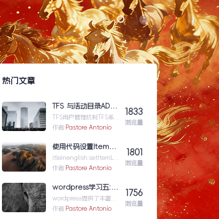
热门文章
TFS 与活动目录AD（Active Directory)的同步机制
1833
TFS用户管理机制TFS系统
浏览量
与企业域服务器用户系统
作者:
Pastore Antonio
（或本地计算机用户系
统）高度集成在一起，使
使用代码设置Item级的权限（权限总结1）
1801
用域服...TFS与活动目录
itleinenglish:setItemLev
AD（ActiveDirectory)的
浏览量
elPermissionforShar...使
作者:
Pastore Antonio
同步机制
用代码设置Item级的权限
（权限总结1）
wordpress学习五: 通过wordpress_xmlrpc的python包远程操作wordpress
1756
wordpress提供了丰富的
浏览量
xmlrpc接口api来供我们
作者:
Pastore Antonio
远程操控wp的内容。伟大