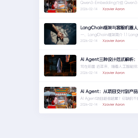
Qwen3-Embedding介绍 Qwe
【AI领域】n8n+Ollama+Qwe
2026-02-14 ·
Xzavier Aaron
LangChain框架与客服机器
一、LangChain框架简介 1.1 Lan
hain框架与客服机器人实战详解
2026-02-14 ·
Xzavier Aaron
AI Agent三种设计范式解析：ReA
写在前面 近年来，随着人工智能技
的热点。本篇 ... AI Agent三种设计
2026-02-14 ·
Xzavier Aaron
AI Agent：从项目交付到产
AI Agent项目越做越累？你缺的
的“ ... AI Agent：从项目交
2026-02-14 ·
Xzavier Aaron