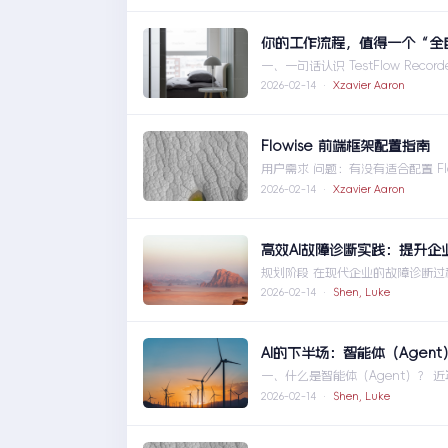
你的工作流程，值得一个“全
一、一句话认识 TestFlow Re
... 你的工作流程，值得一个“
2026-02-14 ·
Xzavier Aaron
Flowise 前端框架配置指南
用户需求 问题：有没有适合配置 Flow
Flowise 前端框架配置指南
2026-02-14 ·
Xzavier Aaron
高效AI故障诊断实践：提升企
规划阶段 在现代企业的故障诊断
过系统化的规划，不 ... 高效AI
2026-02-14 ·
Shen, Luke
​​AI的下半场：智能体（Ag
一、什么是智能体（Agent）？ 
题。它不仅 ... ​​AI的下半场：
2026-02-14 ·
Shen, Luke