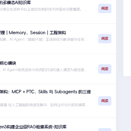
多模态AI知识库
阅读
们经常会在各种平台上碰到优质的技术讲座或深度播客。这
讲解｜如何构建起你的多模态AI知识库
t 管理｜Memory、Session｜工程架构
阅读
展，AI Agent（智能代理）正逐渐成为解决复杂任务的
Context 管理｜Memory、Session｜工程架构
大核心模块
阅读
AI Agent系统逐渐从传统的对话机器人演变为更加复杂
架构详解：六大核心模块
架构：MCP + PTC、Skills 与 Subagents 的三维
阅读
nt工具箱 在人工智能的快速发展中，如何让AI与外部资源高效
ent 架构：MCP + PTC、Skills 与 Subagents 的三维协同
Qwen3构建企业级RAG检索系统-知识库