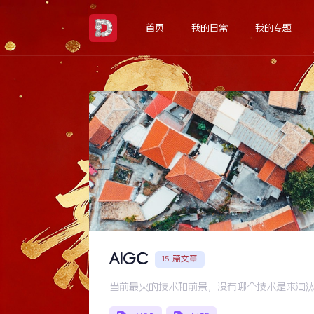
Skip
to
首页
我的日常
我的专题
the
content
AIGC
15 篇文章
当前最火的技术和前景，没有哪个技术是来淘