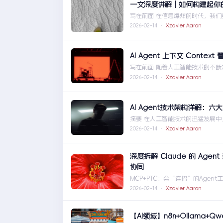
一文深度讲解｜如何构建起你的
写在前面 在信息爆炸的时代，我
些内容或许是一次2 ... 一文深度
2026-02-14 ·
Xzavier Aaron
AI Agent 上下文 Contex
写在前面 随着人工智能技术的不断发
重要工具。 ... AI Agent 上下文 
2026-02-14 ·
Xzavier Aaron
AI Agent技术架构详解：六
摘要 在人工智能技术的迅猛发展中，
和智能的实 ... AI Agent技术
2026-02-14 ·
Xzavier Aaron
深度拆解 Claude 的 Agent 
协同
MCP+PTC：会“连招”的Age
连接成 ... 深度拆解 Claude 的 Ag
2026-02-14 ·
Xzavier Aaron
【AI领域】n8n+Ollama+