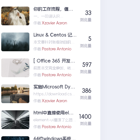
xtProtocol）是一个专为
大型语言模型（L...MCP|
你的工作流程，值得一个“全自动数字分身”：录制、截图、成文，一气呵成
33
一文详解什么是MCP以及
一、一句话认识
MCP可以做什么
浏览量
TestFlowRecorder在数字
作者:
Xzavier Aaron
化工作环境中，如何准确
记录操作步骤并生成清...
Linux & Centos 记忆大全
5
你的工作流程，值得一个
本文章针对我做项目的时
“全自动数字分身”：录
浏览量
候出现的一些经典问题进
作者:
Pastore Antonio
制、截图、成文，一气呵
行说明：关于
成
yumError:Cannotret...Li
[ Office 365 开发系列 ] 身份认证
597
nux&Centos记忆大全
前言本文完全原创，转载
浏览量
请说明出处，希望对大家
作者:
Pastore Antonio
有用。通常我们在开发一
个应用时，需要考虑用户
实施Microsoft Dynamics 365 CE-9. 商业智能和报表，介绍了Dynamics365的商业智能功能，并介绍了如何创建报表_实施Microsoft Dynamics 365 CE-CSDN专栏
386
身份认证...[Office365开
https://download.csdn
发系列]身份认证
浏览量
.net/blog/column/1242
作者:
Xzavier Aaron
3845/132...实施
MicrosoftDynamics365
html中直接使用element-ui
1400
CE-9.商业智能和报表，
element-ui是饿了么团
介绍了Dynamics365的
浏览量
队基于Vue开发的组件
作者:
Pastore Antonio
商业智能功能，并介绍了
库，所以若要直接在html
如何创建报表_实施
中使用，需要挂载
64位windows系统如何显示32位dcom组件配置
MicrosoftDynamics365