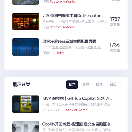
我们远程操控wp的内容。伟大的开源社区有
作者:
Pastore Antonio
人就...wordpress学习五:通过
wordpress_xmlrpc的python包远程操作
wordpress
vs2015自带混淆工具DotFuscator使用方法（超简单）
1737
首先声明，混淆并不能防反编译工具，只能增
浏览量
加反编译出来的代码阅读难度（把方法和变量
作者:
Pastore Antonio
名变成无意义的声明如...vs2015自带混淆工
具DotFuscator使用方法（超简单）
给WordPress新增主题配置页面
1736
一个好主题往往需要一个友好人性的配置页
浏览量
面，那怎么做呢？请听我细细道来。
作者:
Lin, Toby
最热分类
技术
转载
随笔
日记
MVP 聚技站｜GitHub Copilot SDK 入门：五分钟构建你的第一个 AI Agent
引言：为什么Agent开发不再是少数人的游戏近年
来，随着人工智能技术的快速发展，AIAgen...MVP
2026-03-05 ·
Xzavier Aaron
聚技站｜GitHubCopilotSDK入门：五分钟构建你的
第一个AIAgent
Coolify开发教程-配置自定义域名和证书
证书和域名首先先域名解析到Coolify所在的服务