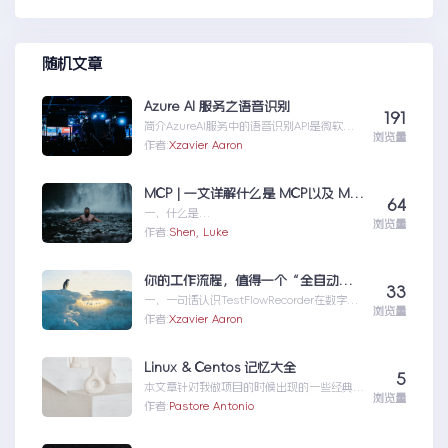
SharePoint401.1HTTP错误
随机文章
Azure AI 服务之语音识别
191
简介AzureAI服务中的语音识别API是微软提
浏览量
供的一项先进技术，旨在帮助开发者轻松实现
作者:
Xzavier Aaron
语...AzureAI服务之语音识别
MCP | 一文详解什么是 MCP以及 MCP 可以做什么
64
一、什么是
浏览量
MCPMCP（ModelContextProtocol）是一
作者:
Shen, Luke
个专为大型语言模型（L...MCP|一文详解什么
是MCP以及MCP可以做什么
你的工作流程，值得一个“全自动数字分身”：录制、截图、成文，一气呵成
33
一、一句话认识TestFlowRecorder在数字化
浏览量
工作环境中，如何准确记录操作步骤并生成
作者:
Xzavier Aaron
清...你的工作流程，值得一个“全自动数字分
身”：录制、截图、成文，一气呵成
Linux & Centos 记忆大全
5
本文章针对我做项目的时候出现的一些经典问
浏览量
题进行说明：关于
作者:
Pastore Antonio
yumError:Cannotret...Linux&Centos记忆
大全