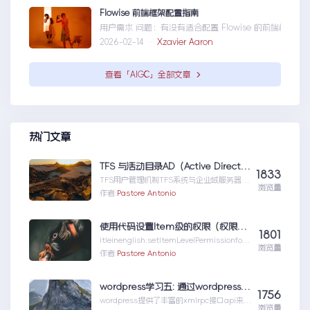
Flowise 前端框架配置指南
用户需求 问题：有没有适合配置 Flowise 的前端框架？ 目标：寻
2026-02-14 ·
Xzavier Aaron
查看「AIGC」全部文章
热门文章
TFS 与活动目录AD（Active Directory)的同步机制
1833
TFS用户管理机制TFS系统与企业域服务器用
浏览量
户系统（或本地计算机用户系统）高度集成
作者:
Pastore Antonio
在一起，使用域服...TFS与活动目录
AD（ActiveDirectory)的同步机制
使用代码设置Item级的权限（权限总结1）
1801
itleinenglish:setItemLevelPermissionforS
浏览量
har...使用代码设置Item级的权限（权限总结
作者:
Pastore Antonio
1）
wordpress学习五: 通过wordpress_xmlrpc的python包远程操作wordpress
1756
wordpress提供了丰富的xmlrpc接口api来供
浏览量