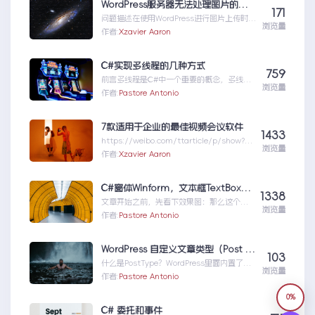
WordPress服务器无法处理图片的解决方法
171
问题描述在使用WordPress进行图片上传时，
浏览量
部分用户可能会遇到服务器无法处理图片的问
作者:
Xzavier Aaron
题。这种情...WordPress服务器无法处理图片
的解决方法
C#实现多线程的几种方式
759
前言多线程是C#中一个重要的概念，多线程
浏览量
指的是在同一进程中同时运行多个线程的机
作者:
Pastore Antonio
制。多线程适用于需要...C#实现多线程的几
种方式
7款适用于企业的最佳视频会议软件
1433
https://weibo.com/ttarticle/p/show?
浏览量
id=230940447052...7款适用于企业的最佳视
作者:
Xzavier Aaron
频会议软件
C#窗体Winform，文本框TextBox如何实现类似html的PlaceHolder属性
1338
文章开始之前，先看下效果图：那么这个是
浏览量
如何实现的，Winform自带的TextBox是不
作者:
Pastore Antonio
具备这种P...C#窗体Winform，文本框
TextBox如何实现类似html的PlaceHolder
属性
WordPress 自定义文章类型（Post Type）终极指南WordPress 自定义文章类型（Post Type）终极指南
103
什么是PostType？WordPress里面内置了两
浏览量
种常用的PostType：Po...WordPress自定义
作者:
Pastore Antonio
文章类型（PostType）终极指南WordPress
0%
自定义文章类型（PostType）终极指南
C# 委托和事件