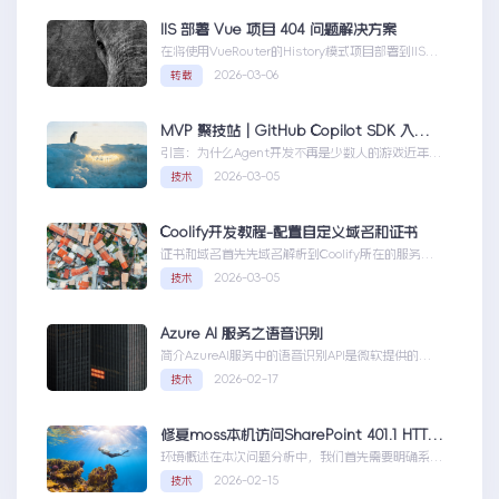
IIS 部署 Vue 项目 404 问题解决方案
在将使用VueRouter的History模式项目部署到IIS
时，可能会遇到刷新页面或...IIS部署Vue项目404问
2026-03-06
转载
题解决方案
MVP 聚技站｜GitHub Copilot SDK 入门：五分钟构建你的第一个 AI Agent
引言：为什么Agent开发不再是少数人的游戏近年
来，随着人工智能技术的快速发展，AIAgen...MVP
2026-03-05
技术
聚技站｜GitHubCopilotSDK入门：五分钟构建你的
第一个AIAgent
Coolify开发教程-配置自定义域名和证书
证书和域名首先先域名解析到Coolify所在的服务
器，然后获取你的证书NGINX版本的，这里就不
2026-03-05
技术
赘...Coolify开发教程-配置自定义域名和证书
Azure AI 服务之语音识别
简介AzureAI服务中的语音识别API是微软提供的一
项先进技术，旨在帮助开发者轻松实现语...AzureAI
2026-02-17
技术
服务之语音识别
修复moss本机访问SharePoint 401.1 HTTP错误
环境概述在本次问题分析中，我们首先需要明确系统
的运行环境。了解环境配置不仅能帮助我们定位问
2026-02-15
技术
题，也为...修复moss本机访问