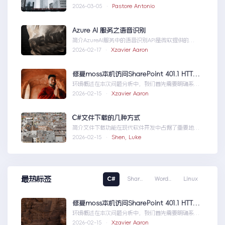
器，然后获取你的证书NGINX版本的，这里就不
2026-03-05 ·
Pastore Antonio
赘...Coolify开发教程-配置自定义域名和证书
Azure AI 服务之语音识别
简介AzureAI服务中的语音识别API是微软提供的一
项先进技术，旨在帮助开发者轻松实现语...AzureAI
2026-02-17 ·
Xzavier Aaron
服务之语音识别
修复moss本机访问SharePoint 401.1 HTTP错误
环境概述在本次问题分析中，我们首先需要明确系统
的运行环境。了解环境配置不仅能帮助我们定位问
2026-02-15 ·
Xzavier Aaron
题，也为...修复moss本机访问
SharePoint401.1HTTP错误
C#文件下载的几种方式
简介文件下载功能在现代软件开发中占据了重要地
位，无论是为用户提供资源、分发文档，还是实现数
2026-02-15 ·
Shen, Luke
据传输，...C#文件下载的几种方式
最热标签
C#
Shar..
Word..
Linux
修复moss本机访问SharePoint 401.1 HTTP错误
环境概述在本次问题分析中，我们首先需要明确系统
的运行环境。了解环境配置不仅能帮助我们定位问
2026-02-15 ·
Xzavier Aaron