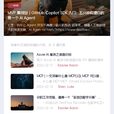
AIGC
MVP 聚技站｜GitHub Copilot SDK 入门：五分钟构建你的
第一个 AI Agent
引言：为什么 Agent 开发不再是少数人的游戏 近年来，随着人工智能技
术的快速发展，AI Agen <a href="https://www.destlive.c...
探索AIGC相关的精彩内容，共 15 篇文章
Azure AI 服务之语音识别
简介 Azure AI 服务中的语音识别 API 是微软提供的一项先
2026-02-17 ·
Xzavier Aaron
MCP | 一文详解什么是 MCP以及 MCP 可以做什么
一、什么是 MCP MCP（Model Context Protocol）
2026-02-14 ·
Shen, Luke
你的工作流程，值得一个“全自动数字分身”：录制、截图、成文，一气呵成
一、一句话认识 TestFlow Recorder 在数字化工作环境中
2026-02-14 ·
Xzavier Aaron