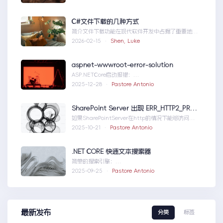
题，也为...修复moss本机访问
SharePoint401.1HTTP错误
C#文件下载的几种方式
简介文件下载功能在现代软件开发中占据了重要地
位，无论是为用户提供资源、分发文档，还是实现数
2026-02-15 ·
Shen, Luke
据传输，...C#文件下载的几种方式
aspnet-wwwroot-error-solution
ASP.NETCore启动报错：
DirectoryNotFoundExceptionwwwroo...aspnet-
2025-12-28 ·
Pastore Antonio
wwwroot-error-solution
SharePoint Server 出现 ERR_HTTP2_PROTOCOL_ERROR
如果SharePointServer在http的情况下能够访问，
但是在https下不能访问报错如...SharePointServer
2025-10-21 ·
Pastore Antonio
出现ERR_HTTP2_PROTOCOL_ERROR
.NET CORE 快速文本搜索器
简单的搜索引擎：
usingSystem;usingSystem.Collections.Gen....N
2025-09-25 ·
Pastore Antonio
ETCORE快速文本搜索器
最新发布
分类
标签