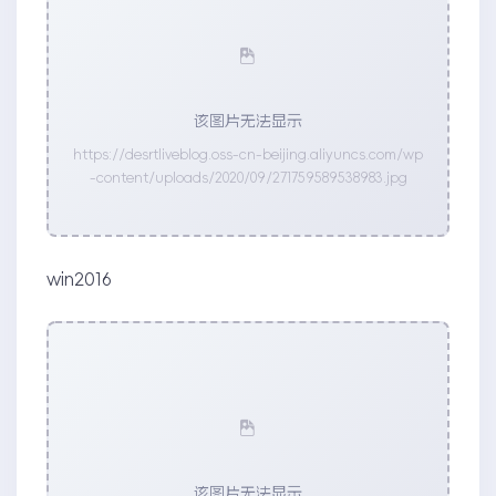
该图片无法显示
https://desrtliveblog.oss-cn-beijing.aliyuncs.com/wp
-content/uploads/2020/09/271759589538983.jpg
win2016
该图片无法显示