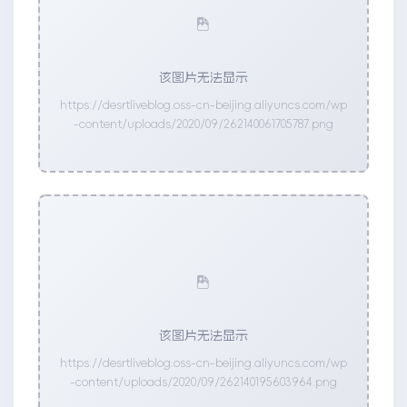
该图片无法显示
https://desrtliveblog.oss-cn-beijing.aliyuncs.com/wp
-content/uploads/2020/09/262140061705787.png
该图片无法显示
https://desrtliveblog.oss-cn-beijing.aliyuncs.com/wp
-content/uploads/2020/09/262140195603964.png