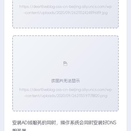
https://desrtliveblog.oss-cn-beijing.aliyuncs.com/wp
-content/uploads/2020/09/262115242489689.jpg
该图片无法显示
https://desrtliveblog.oss-cn-beijing.aliyuncs.com/wp
-content/uploads/2020/09/262115597178820.png
安装AD域服务的同时，操作系统会同时安装好DNS
服务器