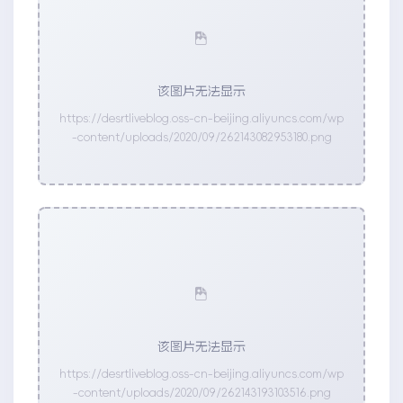
该图片无法显示
https://desrtliveblog.oss-cn-beijing.aliyuncs.com/wp
-content/uploads/2020/09/262143082953180.png
该图片无法显示
https://desrtliveblog.oss-cn-beijing.aliyuncs.com/wp
-content/uploads/2020/09/262143193103516.png