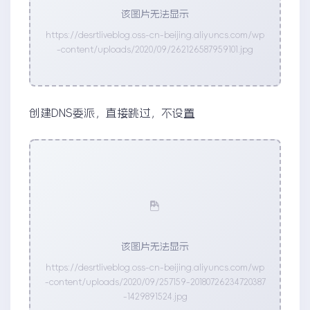
该图片无法显示
https://desrtliveblog.oss-cn-beijing.aliyuncs.com/wp
-content/uploads/2020/09/262126587959101.jpg
创建DNS委派，直接跳过，不设置
该图片无法显示
https://desrtliveblog.oss-cn-beijing.aliyuncs.com/wp
-content/uploads/2020/09/257159-20180726234720387
-1429891524.jpg