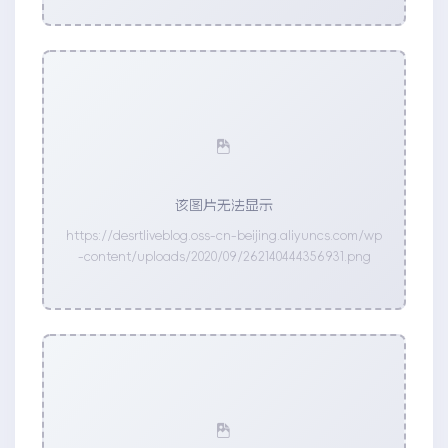
该图片无法显示
https://desrtliveblog.oss-cn-beijing.aliyuncs.com/wp
-content/uploads/2020/09/262140444356931.png