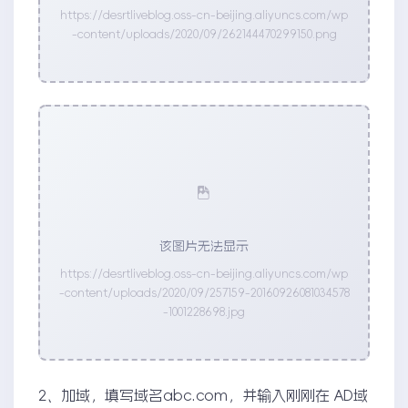
https://desrtliveblog.oss-cn-beijing.aliyuncs.com/wp
-content/uploads/2020/09/262144470299150.png
该图片无法显示
https://desrtliveblog.oss-cn-beijing.aliyuncs.com/wp
-content/uploads/2020/09/257159-20160926081034578
-1001228698.jpg
2、加域，填写域名abc.com，并输入刚刚在 AD域