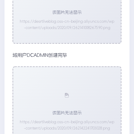
该图片无法显示
https://desrtliveblog.oss-cn-beijing.aliyuncs.com/wp
-content/uploads/2020/09/262141008267590.png
域用户DCADMIN创建完毕
该图片无法显示
https://desrtliveblog.oss-cn-beijing.aliyuncs.com/wp
-content/uploads/2020/09/262142241703028.png