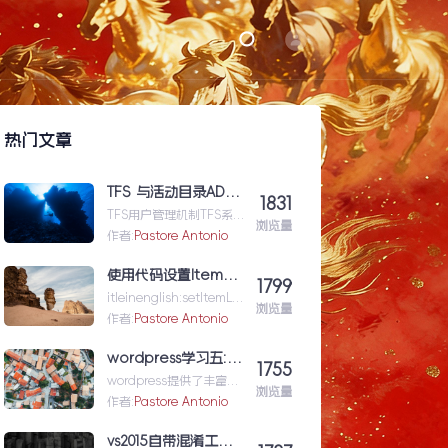
热门文章
TFS 与活动目录AD（Active Directory)的同步机制
1831
TFS用户管理机制TFS系统
浏览量
与企业域服务器用户系统
作者:
Pastore Antonio
（或本地计算机用户系
统）高度集成在一起，使
使用代码设置Item级的权限（权限总结1）
1799
用域服...TFS与活动目录
itleinenglish:setItemLev
AD（ActiveDirectory)的
浏览量
elPermissionforShar...使
作者:
Pastore Antonio
同步机制
用代码设置Item级的权限
（权限总结1）
wordpress学习五: 通过wordpress_xmlrpc的python包远程操作wordpress
1755
wordpress提供了丰富的
浏览量
xmlrpc接口api来供我们
作者:
Pastore Antonio
远程操控wp的内容。伟大
的开源社区有人
vs2015自带混淆工具DotFuscator使用方法（超简单）