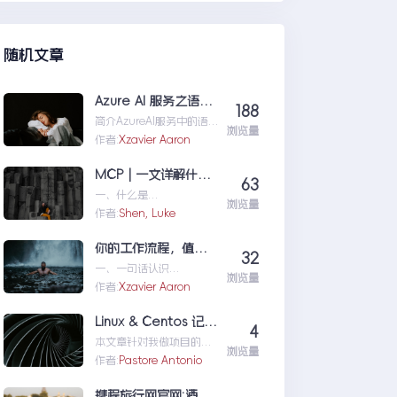
们定位问题，也为...修复moss本
机访问SharePoint401.1HTTP错
误
tocol）是一个专为大型语言模型（L ... memcached 处理
随机文章
Azure AI 服务之语音识别
188
字化工作环境中，如何准确记录操作步骤并生成清 ... memcached 处理
简介AzureAI服务中的语
浏览量
音识别API是微软提供的一
作者:
Xzavier Aaron
项先进技术，旨在帮助开
发者轻松实现语...AzureAI
MCP | 一文详解什么是 MCP以及 MCP 可以做什么
63
服务之语音识别
？ 目标：寻找类似 Open WebUI ... memcached 处理
一、什么是
浏览量
MCPMCP（ModelConte
作者:
Shen, Luke
xtProtocol）是一个专为
大型语言模型（L...MCP|
你的工作流程，值得一个“全自动数字分身”：录制、截图、成文，一气呵成
32
一文详解什么是MCP以及
一、一句话认识
MCP可以做什么
浏览量
TestFlowRecorder在数字
作者:
Xzavier Aaron
化工作环境中，如何准确
记录操作步骤并生成清...
Linux & Centos 记忆大全
4
你的工作流程，值得一个
本文章针对我做项目的时
“全自动数字分身”：录
浏览量
候出现的一些经典问题进
作者:
Pastore Antonio
制、截图、成文，一气呵
行说明：关于
成
yumError:Cannotret...Li
携程旅行网官网:酒店预订,机票预订查询,旅游度假,商旅管理