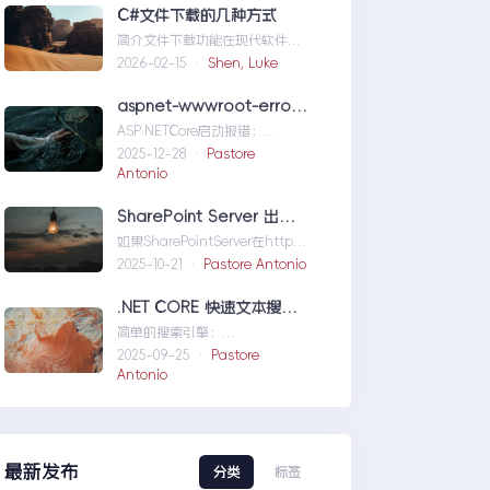
们定位问题，也为...修复moss本
C#文件下载的几种方式
机访问SharePoint401.1HTTP错
简介文件下载功能在现代软件开
误
发中占据了重要地位，无论是为
2026-02-15 ·
Shen, Luke
用户提供资源、分发文档，还是
实现数据传输，...C#文件下载的
aspnet-wwwroot-error-solution
几种方式
ASP.NETCore启动报错：
DirectoryNotFoundException
2025-12-28 ·
Pastore
wwwroo...aspnet-wwwroot-
Antonio
error-solution
SharePoint Server 出现 ERR_HTTP2_PROTOCOL_ERROR
如果SharePointServer在http的
情况下能够访问，但是在https
2025-10-21 ·
Pastore Antonio
下不能访问报错
如...SharePointServer出现
.NET CORE 快速文本搜索器
ERR_HTTP2_PROTOCOL_ERRO
简单的搜索引擎：
R
usingSystem;usingSystem.Co
2025-09-25 ·
Pastore
llections.Gen....NETCORE快速
Antonio
文本搜索器
最新发布
分类
标签