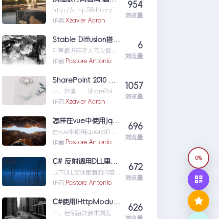
954
nux&Centos记忆大全
http://ctrip.58dh.cn/
浏览量
作者:
Xzavier Aaron
Stable Diffusion搭建全过程记录，生成自己的专属艺术照
6
引言最近硅星人多次报道
浏览量
过AI图片生成技术，提到
作者:
Pastore Antonio
过DALL·E、
Midjourney、
SharePoint 2010 与RMS集成方案
1057
DALL...StableDiffusion搭
一、环境 SharePoint
建全过程记录，生成自己
浏览量
服务器：sh-fm-app
作者:
Xzavier Aaron
的专属艺术照
RMS服务器：
sh...SharePoint2010与
怎样在vue中使用jquery
696
RMS集成方案
在vue中使用jquery的方
浏览量
法：首先通过cnpm命令
作者:
Pastore Antonio
安装jQuery依赖；然后修
0%
改“webpack...怎样在
C# 反射调用DLL里面方法并执行实例
672
vue中使用jquery
以下DLL文件里面的内容
浏览量
生成的程序集名为
作者:
Pastore Antonio
ClassLibrary1.dllnames
paceCl...C#反射调用DLL
C#使用IHttpModule接口修改http输出的方法浅谈
626
里面方法并执行实例
一、但你每次请求浏览一
浏览量