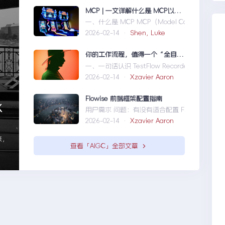
MCP | 一文详解什么是 MCP以及 MCP 可以做什么
一、什么是 MCP MCP（Model Context Pro
2026-02-14 ·
Shen, Luke
你的工作流程，值得一个“全自动数字分身”：录制、截图、成文，一气呵成
一、一句话认识 TestFlow Recorder 在数
2026-02-14 ·
Xzavier Aaron
Flowise 前端框架配置指南
K
用户需求 问题：有没有适合配置 Flowise 的前端框架
2026-02-14 ·
Xzavier Aaron
来，
查看「AIGC」全部文章