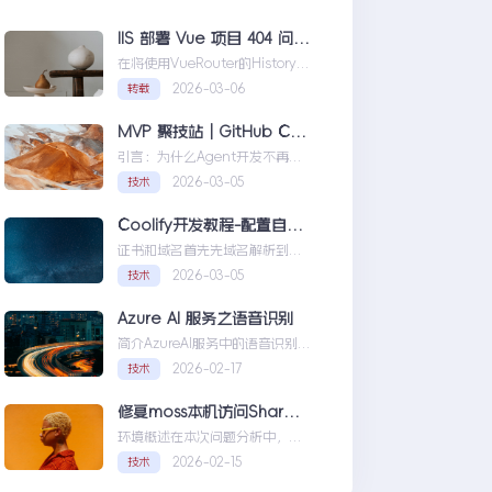
IIS 部署 Vue 项目 404 问题解决方案
在将使用VueRouter的History模
式项目部署到IIS时，可能会遇到
2026-03-06
转载
刷新页面或...IIS部署Vue项目404
问题解决方案
MVP 聚技站｜GitHub Copilot SDK 入门：五分钟构建你的第一个 AI Agent
引言：为什么Agent开发不再是
少数人的游戏近年来，随着人工
2026-03-05
技术
智能技术的快速发展，
AIAgen...MVP聚技站｜
Coolify开发教程-配置自定义域名和证书
GitHubCopilotSDK入门：五分
证书和域名首先先域名解析到
钟构建你的第一个AIAgent
Coolify所在的服务器，然后获取
2026-03-05
技术
你的证书NGINX版本的，这里就
不赘...Coolify开发教程-配置自定
Azure AI 服务之语音识别
义域名和证书
简介AzureAI服务中的语音识别
API是微软提供的一项先进技术，
2026-02-17
技术
旨在帮助开发者轻松实现
语...AzureAI服务之语音识别
修复moss本机访问SharePoint 401.1 HTTP错误
环境概述在本次问题分析中，我
软提供的一项先进技术，旨在帮助开发者轻松实现语 ... memcached 处理
们首先需要明确系统的运行环
2026-02-15
技术
境。了解环境配置不仅能帮助我