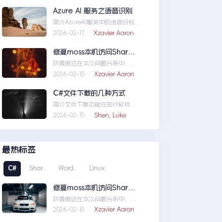
义域名和证书
Azure AI 服务之语音识别
简介AzureAI服务中的语音识别
API是微软提供的一项先进技术，
2026-02-17 ·
Xzavier Aaron
旨在帮助开发者轻松实现
语...AzureAI服务之语音识别
修复moss本机访问SharePoint 401.1 HTTP错误
环境概述在本次问题分析中，我
们首先需要明确系统的运行环
2026-02-15 ·
Xzavier Aaron
境。了解环境配置不仅能帮助我
们定位问题，也为...修复moss本
C#文件下载的几种方式
机访问SharePoint401.1HTTP错
简介文件下载功能在现代软件开
误
发中占据了重要地位，无论是为
2026-02-15 ·
Shen, Luke
用户提供资源、分发文档，还是
实现数据传输，...C#文件下载的
几种方式
最热标签
C#
Shar..
Word..
Linux
修复moss本机访问SharePoint 401.1 HTTP错误
环境概述在本次问题分析中，我
们首先需要明确系统的运行环
2026-02-15 ·
Xzavier Aaron
境。了解环境配置不仅能帮助我