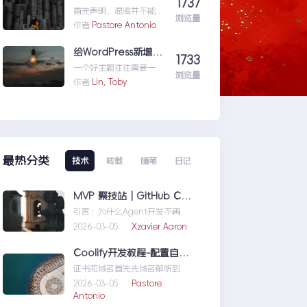
1737
就...wordpress学习五:通
首先声明，混淆并不能防
过wordpress_xmlrpc的
浏览量
反编译工具，只能增加反
作者:
Pastore Antonio
python包远程操作
编译出来的代码阅读难度
wordpress
（把方法和变量名变成无
给WordPress新增主题配置页面
1733
意义的声明如...vs2015自
一个好主题往往需要一个
带混淆工具DotFuscator
浏览量
友好人性的配置页面，那
作者:
Lin, Toby
使用方法（超简单）
怎么做呢？请听我细细道
来。
最热分类
技术
转载
随笔
日记
MVP 聚技站｜GitHub Copilot SDK 入门：五分钟构建你的第一个 AI Agent
引言：为什么Agent开发不再是
少数人的游戏近年来，随着人工
2026-03-05 ·
Xzavier Aaron
智能技术的快速发展，
AIAgen...MVP聚技站｜
Coolify开发教程-配置自定义域名和证书
GitHubCopilotSDK入门：五分
证书和域名首先先域名解析到
钟构建你的第一个AIAgent
Coolify所在的服务器，然后获取
2026-03-05 ·
Pastore
你的证书NGINX版本的，这里就
Antonio
不赘...Coolify开发教程-配置自定