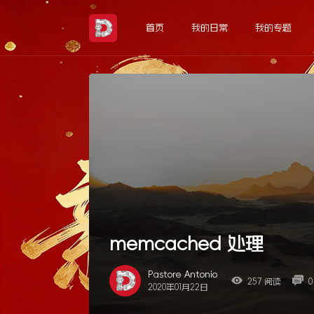
Skip
to
首页
我的日常
我的专题
the
content
memcached 处理
Pastore Antonio
257 阅读
0
2020年01月22日