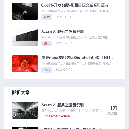
Coolify开发教程-配置自定义域名和证书
证书和域名首先先域名解析到Coolify所在的服务
器，然后获取你的证书NGINX版本的，这里就不
2026-03-05
技术
赘...Coolify开发教程-配置自定义域名和证书
Azure AI 服务之语音识别
简介AzureAI服务中的语音识别API是微软提供的一
项先进技术，旨在帮助开发者轻松实现语...AzureAI
2026-02-17
技术
服务之语音识别
修复moss本机访问SharePoint 401.1 HTTP错误
环境概述在本次问题分析中，我们首先需要明确系统
的运行环境。了解环境配置不仅能帮助我们定位问
2026-02-15
技术
题，也为...修复moss本机访问
SharePoint401.1HTTP错误
随机文章
Azure AI 服务之语音识别
191
简介AzureAI服务中的语音识别API是微软提
浏览量
供的一项先进技术，旨在帮助开发者轻松实现
作者:
Xzavier Aaron
语...AzureAI服务之语音识别