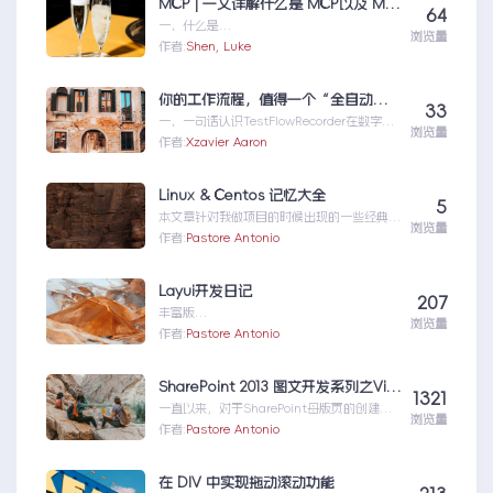
MCP | 一文详解什么是 MCP以及 MCP 可以做什么
64
一、什么是
浏览量
MCPMCP（ModelContextProtocol）是一
作者:
Shen, Luke
个专为大型语言模型（L...MCP|一文详解什么
是MCP以及MCP可以做什么
你的工作流程，值得一个“全自动数字分身”：录制、截图、成文，一气呵成
33
一、一句话认识TestFlowRecorder在数字化
浏览量
工作环境中，如何准确记录操作步骤并生成
作者:
Xzavier Aaron
清...你的工作流程，值得一个“全自动数字分
身”：录制、截图、成文，一气呵成
Linux & Centos 记忆大全
5
本文章针对我做项目的时候出现的一些经典问
浏览量
题进行说明：关于
作者:
Pastore Antonio
yumError:Cannotret...Linux&Centos记忆
大全
Layui开发日记
207
丰富版
浏览量
table:https://saodiyang.gitee.io/layui-
作者:
Pastore Antonio
soul-ta...Layui开发日记
SharePoint 2013 图文开发系列之Visual Studio 创建母版页
1321
一直以来，对于SharePoint母版页的创建，
浏览量
都是使用SharePointDesigner
作者:
Pastore Antonio
来...SharePoint2013图文开发系列之
VisualStudio创建母版页
在 DIV 中实现拖动滚动功能