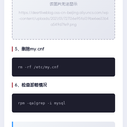
该图片无法显示
https://desrtliveblog.oss-cn-beijing.aliyuncs.com/wp
-content/uploads/2021/01/727136e95fa139be6ee33b4
a549d7fe9.png
5、删除my.cnf
6、检查卸载情况