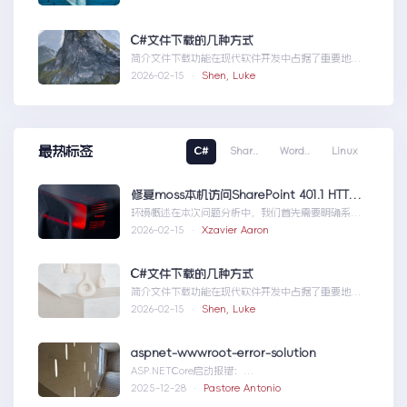
题，也为...修复moss本机访问
SharePoint401.1HTTP错误
C#文件下载的几种方式
简介文件下载功能在现代软件开发中占据了重要地
位，无论是为用户提供资源、分发文档，还是实现数
2026-02-15 ·
Shen, Luke
据传输，...C#文件下载的几种方式
最热标签
C#
Shar..
Word..
Linux
修复moss本机访问SharePoint 401.1 HTTP错误
环境概述在本次问题分析中，我们首先需要明确系统
的运行环境。了解环境配置不仅能帮助我们定位问
2026-02-15 ·
Xzavier Aaron
题，也为...修复moss本机访问
SharePoint401.1HTTP错误
C#文件下载的几种方式
简介文件下载功能在现代软件开发中占据了重要地
位，无论是为用户提供资源、分发文档，还是实现数
2026-02-15 ·
Shen, Luke
据传输，...C#文件下载的几种方式
aspnet-wwwroot-error-solution
ASP.NETCore启动报错：
DirectoryNotFoundExceptionwwwroo...aspnet-
2025-12-28 ·
Pastore Antonio
wwwroot-error-solution