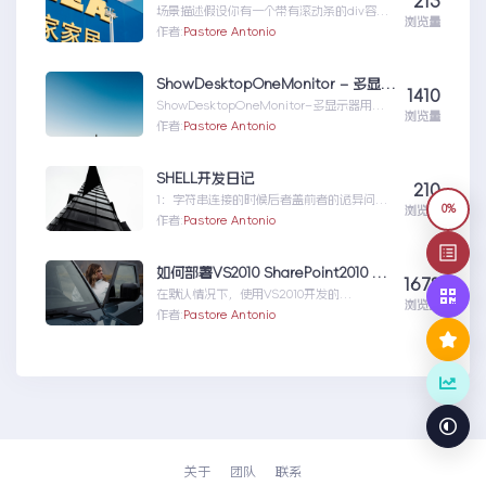
213
场景描述假设你有一个带有滚动条的div容
浏览量
器，你希望用户可以通过拖动鼠标来滚动内
作者:
Pastore Antonio
容，而不是直接滚动滚动...在DIV中实现拖动
滚动功能
ShowDesktopOneMonitor – 多显示器用户：在当前显示器上单独显示桌面（Win + D）[Windows] – 小众软件
1410
ShowDesktopOneMonitor–多显示器用
浏览量
户：在当前显示器上单独显示桌
作者:
Pastore Antonio
面...ShowDesktopOneMonitor–多显示器用
户：在当前显示器上单独显示桌面
（Win+D）[Windows]–小众软件
SHELL开发日记
210
1：字符串连接的时候后者盖前者的诡异问
0%
浏览量
题：https://blog.csdn.net/hefra...SHELL
作者:
Pastore Antonio
开发日记
如何部署VS2010 SharePoint2010 解决方案
1678
在默认情况下，使用VS2010开发的
浏览量
SharePoint2010解决方案将会被打包成为解
作者:
Pastore Antonio
决方案...如何部署VS2010SharePoint2010解
决方案
关于
团队
联系