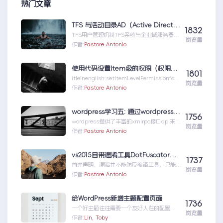
热门文章
TFS 与活动目录AD（Active Directory)的同步机制
1832
TFS用户管理机制TFS系统与企业域服务器用
浏览量
户系统（或本地计算机用户系统）高度集成
作者:
Pastore Antonio
在一起，使用域服...TFS与活动目录
AD（ActiveDirectory)的同步机制
使用代码设置Item级的权限（权限总结1）
1801
itleinenglish:setItemLevelPermissionforS
浏览量
har...使用代码设置Item级的权限（权限总结
作者:
Pastore Antonio
1）
wordpress学习五: 通过wordpress_xmlrpc的python包远程操作wordpress
1756
wordpress提供了丰富的xmlrpc接口api来供
浏览量
我们远程操控wp的内容。伟大的开源社区有
作者:
Pastore Antonio
人就...wordpress学习五:通过
wordpress_xmlrpc的python包远程操作
wordpress
vs2015自带混淆工具DotFuscator使用方法（超简单）
1737
首先声明，混淆并不能防反编译工具，只能增
浏览量
加反编译出来的代码阅读难度（把方法和变量
作者:
Pastore Antonio
名变成无意义的声明如...vs2015自带混淆工
具DotFuscator使用方法（超简单）
给WordPress新增主题配置页面
1736
一个好主题往往需要一个友好人性的配置页
浏览量
面，那怎么做呢？请听我细细道来。
作者:
Lin, Toby