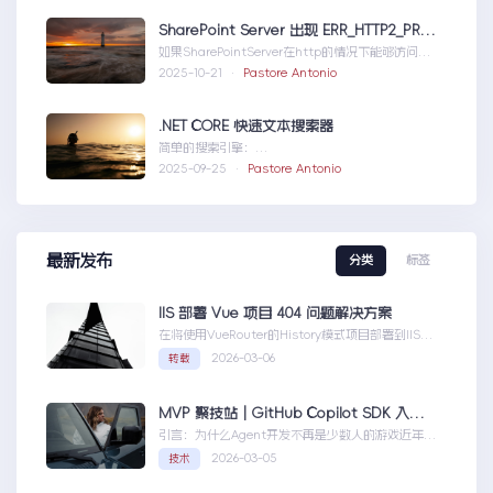
SharePoint Server 出现 ERR_HTTP2_PROTOCOL_ERROR
如果SharePointServer在http的情况下能够访问，
但是在https下不能访问报错如...SharePointServer
2025-10-21 ·
Pastore Antonio
出现ERR_HTTP2_PROTOCOL_ERROR
.NET CORE 快速文本搜索器
简单的搜索引擎：
usingSystem;usingSystem.Collections.Gen....N
2025-09-25 ·
Pastore Antonio
ETCORE快速文本搜索器
最新发布
分类
标签
IIS 部署 Vue 项目 404 问题解决方案
在将使用VueRouter的History模式项目部署到IIS
时，可能会遇到刷新页面或...IIS部署Vue项目404问
2026-03-06
转载
题解决方案
MVP 聚技站｜GitHub Copilot SDK 入门：五分钟构建你的第一个 AI Agent
引言：为什么Agent开发不再是少数人的游戏近年
来，随着人工智能技术的快速发展，AIAgen...MVP
2026-03-05
技术
聚技站｜GitHubCopilotSDK入门：五分钟构建你的
第一个AIAgent