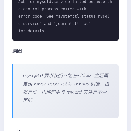
Job for mysqld.service failed because th
e control process exited with

error code. See "systemctl status mysql
d.service" and "journalctl -xe" 

原因：
mysql8.0 要求我们不能在initialize之后再
更改 lower_case_table_names 的值，也
就是说，再通过更改 my.cnf 文件是不管
用的。