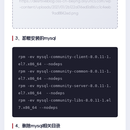
https://desrtliveblog.oss-cn-beijing.aliyuncs.com/wp
-content/uploads/2021/01/2b122a016ed0a86cc1c4eeb
9ad8842ed.png
3、卸载安装的mysql
rpm -ev mysql-community-client-8.0.11-1.
el7.x86_64 --nodeps

rpm -ev mysql-community-common-8.0.11-1.
el7.x86_64 --nodeps

rpm -ev mysql-community-server-8.0.11-1.
el7.x86_64  --nodeps

rpm -ev mysql-community-libs-8.0.11-1.el
4、删除mysql相关目录