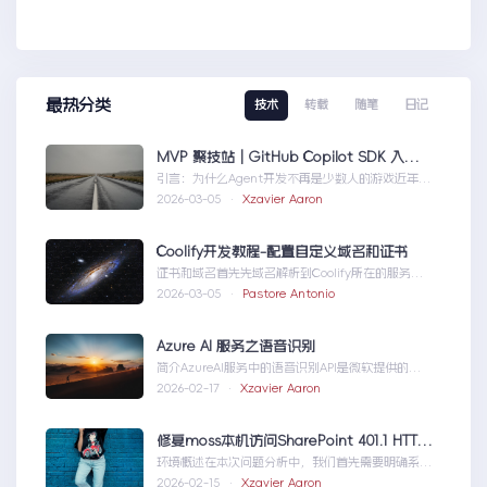
最热分类
技术
转载
随笔
日记
MVP 聚技站｜GitHub Copilot SDK 入门：五分钟构建你的第一个 AI Agent
引言：为什么Agent开发不再是少数人的游戏近年
来，随着人工智能技术的快速发展，AIAgen...MVP
2026-03-05 ·
Xzavier Aaron
聚技站｜GitHubCopilotSDK入门：五分钟构建你的
第一个AIAgent
Coolify开发教程-配置自定义域名和证书
证书和域名首先先域名解析到Coolify所在的服务
器，然后获取你的证书NGINX版本的，这里就不
2026-03-05 ·
Pastore Antonio
赘...Coolify开发教程-配置自定义域名和证书
Azure AI 服务之语音识别
简介AzureAI服务中的语音识别API是微软提供的一
项先进技术，旨在帮助开发者轻松实现语...AzureAI
2026-02-17 ·
Xzavier Aaron
服务之语音识别
修复moss本机访问SharePoint 401.1 HTTP错误
环境概述在本次问题分析中，我们首先需要明确系统
的运行环境。了解环境配置不仅能帮助我们定位问
2026-02-15 ·
Xzavier Aaron