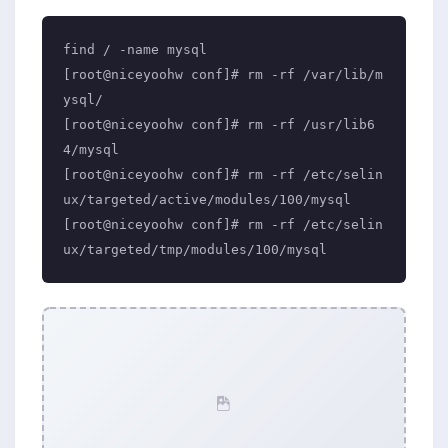
find / -name mysql

[root@niceyoohw conf]# rm -rf /var/lib/m
ysql/

[root@niceyoohw conf]# rm -rf /usr/lib6
4/mysql

[root@niceyoohw conf]# rm -rf /etc/selin
ux/targeted/active/modules/100/mysql

[root@niceyoohw conf]# rm -rf /etc/selin