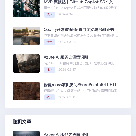
MVP 聚技站｜GitHub Copilot SDK 入门：五分钟构建你的第一个 AI Agent
引言：为什么Agent开发不再是少数人的游戏近年
来，随着人工智能技术的快速发展，AIAgen...MVP
2026-03-05
技术
聚技站｜GitHubCopilotSDK入门：五分钟构建你的
第一个AIAgent
Coolify开发教程-配置自定义域名和证书
证书和域名首先先域名解析到Coolify所在的服务
器，然后获取你的证书NGINX版本的，这里就不
2026-03-05
技术
赘...Coolify开发教程-配置自定义域名和证书
Azure AI 服务之语音识别
简介AzureAI服务中的语音识别API是微软提供的一
项先进技术，旨在帮助开发者轻松实现语...AzureAI
2026-02-17
技术
服务之语音识别
修复moss本机访问SharePoint 401.1 HTTP错误
环境概述在本次问题分析中，我们首先需要明确系统
的运行环境。了解环境配置不仅能帮助我们定位问
2026-02-15
技术
题，也为...修复moss本机访问
SharePoint401.1HTTP错误
随机文章
Azure AI 服务之语音识别