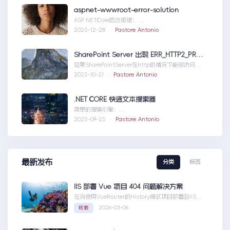
aspnet-wwwroot-error-solution
ASP.NETCore启动报错：
DirectoryNotFoundExceptionwwwroo...aspnet-
2025-12-28 ·
Pastore Antonio
wwwroot-error-solution
SharePoint Server 出现 ERR_HTTP2_PROTOCOL_ERROR
如果SharePointServer在http的情况下能够访问，
但是在https下不能访问报错如...SharePointServer
2025-10-21 ·
Pastore Antonio
出现ERR_HTTP2_PROTOCOL_ERROR
.NET CORE 快速文本搜索器
简单的搜索引擎：
usingSystem;usingSystem.Collections.Gen....N
2025-09-25 ·
Pastore Antonio
ETCORE快速文本搜索器
最新发布
分类
标签
IIS 部署 Vue 项目 404 问题解决方案
在将使用VueRouter的History模式项目部署到IIS
时，可能会遇到刷新页面或...IIS部署Vue项目404问
2026-03-06
转载
题解决方案