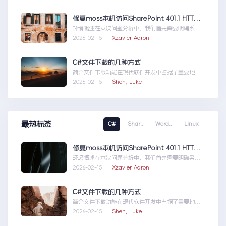
服务之语音识别
修复moss本机访问SharePoint 401.1 HTTP错误
环境概述在本次问题分析中，我们首先需要明确系统
的运行环境。了解环境配置不仅能帮助我们定位问
2026-02-15 ·
Xzavier Aaron
题，也为...修复moss本机访问
SharePoint401.1HTTP错误
C#文件下载的几种方式
简介文件下载功能在现代软件开发中占据了重要地
位，无论是为用户提供资源、分发文档，还是实现数
2026-02-15 ·
Shen, Luke
据传输，...C#文件下载的几种方式
最热标签
C#
Shar..
Word..
Linux
修复moss本机访问SharePoint 401.1 HTTP错误
环境概述在本次问题分析中，我们首先需要明确系统
的运行环境。了解环境配置不仅能帮助我们定位问
2026-02-15 ·
Xzavier Aaron
题，也为...修复moss本机访问
SharePoint401.1HTTP错误
C#文件下载的几种方式
简介文件下载功能在现代软件开发中占据了重要地
位，无论是为用户提供资源、分发文档，还是实现数
2026-02-15 ·
Shen, Luke
据传输，...C#文件下载的几种方式