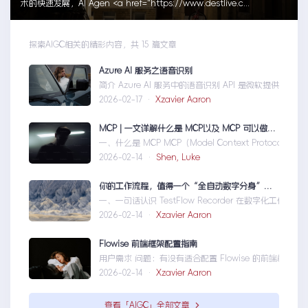
术的快速发展，AI Agen <a href="https://www.destlive.c...
探索AIGC相关的精彩内容，共 15 篇文章
Azure AI 服务之语音识别
简介 Azure AI 服务中的语音识别 API 是微软提供的一
2026-02-17 ·
Xzavier Aaron
MCP | 一文详解什么是 MCP以及 MCP 可以做什么
一、什么是 MCP MCP（Model Context Protocol
2026-02-14 ·
Shen, Luke
你的工作流程，值得一个“全自动数字分身”：录制、截图、成文，一气呵成
一、一句话认识 TestFlow Recorder 在数字化工作环
2026-02-14 ·
Xzavier Aaron
Flowise 前端框架配置指南
用户需求 问题：有没有适合配置 Flowise 的前端框架？ 目标：
2026-02-14 ·
Xzavier Aaron
查看「AIGC」全部文章