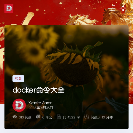
Skip
to
the
content
转载
docker命令大全
Xzavier Aaron
2025年01月08日
310 阅读
0 评论
约 4522 字
阅读约 10 分钟