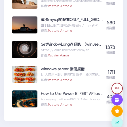
事前準備4.安裝dotnettool#dotnetefdotnet
浏览量
工具安裝--gl....net6webapi&mysql8
作者:
Pastore Antonio
解决mysql的配置ONLY_FULL_GROUP_BY引起的错误
580
由于自己的本地网站环境使用了mysql8.0的
浏览量
版本，在测试一个groupby的sql查...解决
作者:
Pastore Antonio
mysql的配置ONLY_FULL_GROUP_BY引起
的错误
SetWindowLongW 函数 （winuser.h） – Win32 apps | Microsoft Learn
1373
https://learn.microsoft.com/zh-
浏览量
cn/windows/win32/ap...SetWindowLong
作者:
Xzavier Aaron
W函数（winuser.h）–
Win32apps|MicrosoftLearn
windows server 常见报错
1711
1：大面积出现：无法启动服务，原因可能是
浏览量
已被禁用或与其相关联的设备没有启动，按照
作者:
Pastore Antonio
如下图启动相关服务。
0%
How to Use Power BI REST API as an Admin
408
AccessingthePowerBIRESTAPIwithanappl
浏览量
icatio...HowtoUsePowerBIRESTAPIasanAd
作者:
Pastore Antonio
min