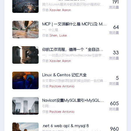
191
简介AzureAI服务中的语音识别API是微软提
浏览量
供的一项先进技术，旨在帮助开发者轻松实现
作者:
Xzavier Aaron
语...AzureAI服务之语音识别
MCP | 一文详解什么是 MCP以及 MCP 可以做什么
64
一、什么是
浏览量
MCPMCP（ModelContextProtocol）是一
作者:
Shen, Luke
个专为大型语言模型（L...MCP|一文详解什么
是MCP以及MCP可以做什么
你的工作流程，值得一个“全自动数字分身”：录制、截图、成文，一气呵成
33
一、一句话认识TestFlowRecorder在数字化
浏览量
工作环境中，如何准确记录操作步骤并生成
作者:
Xzavier Aaron
清...你的工作流程，值得一个“全自动数字分
身”：录制、截图、成文，一气呵成
Linux & Centos 记忆大全
5
本文章针对我做项目的时候出现的一些经典问
浏览量
题进行说明：关于
作者:
Pastore Antonio
yumError:Cannotret...Linux&Centos记忆
大全
Navicat设置MySQL索引+MySQL索引知识
605
引用：
浏览量
https://www.cnblogs.com/bypp/p/775
作者:
Pastore Antonio
5307.htmlht...Navicat设置MySQL索引
+MySQL索引知识
.net 6 web api & mysql 8
960