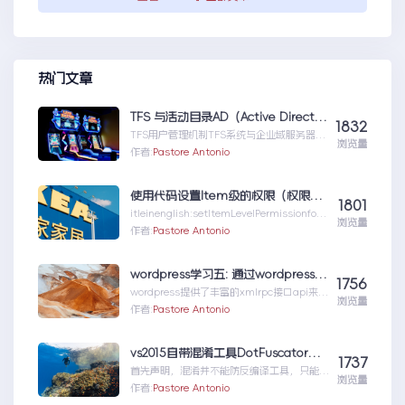
热门文章
TFS 与活动目录AD（Active Directory)的同步机制
1832
TFS用户管理机制TFS系统与企业域服务器用
浏览量
户系统（或本地计算机用户系统）高度集成
作者:
Pastore Antonio
在一起，使用域服...TFS与活动目录
AD（ActiveDirectory)的同步机制
使用代码设置Item级的权限（权限总结1）
1801
itleinenglish:setItemLevelPermissionforS
浏览量
har...使用代码设置Item级的权限（权限总结
作者:
Pastore Antonio
1）
wordpress学习五: 通过wordpress_xmlrpc的python包远程操作wordpress
1756
wordpress提供了丰富的xmlrpc接口api来供
浏览量
我们远程操控wp的内容。伟大的开源社区有
作者:
Pastore Antonio
人就...wordpress学习五:通过
wordpress_xmlrpc的python包远程操作
wordpress
vs2015自带混淆工具DotFuscator使用方法（超简单）
1737
首先声明，混淆并不能防反编译工具，只能增
浏览量
加反编译出来的代码阅读难度（把方法和变量
作者:
Pastore Antonio
名变成无意义的声明如...vs2015自带混淆工