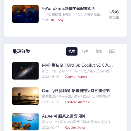
具DotFuscator使用方法（超简单）
给WordPress新增主题配置页面
1736
一个好主题往往需要一个友好人性的配置页
浏览量
面，那怎么做呢？请听我细细道来。
作者:
Lin, Toby
最热分类
技术
转载
随笔
日记
MVP 聚技站｜GitHub Copilot SDK 入门：五分钟构建你的第一个 AI Agent
引言：为什么Agent开发不再是少数人的游戏近年
来，随着人工智能技术的快速发展，AIAgen...MVP
2026-03-05 ·
Xzavier Aaron
聚技站｜GitHubCopilotSDK入门：五分钟构建你的
第一个AIAgent
Coolify开发教程-配置自定义域名和证书
证书和域名首先先域名解析到Coolify所在的服务
器，然后获取你的证书NGINX版本的，这里就不
2026-03-05 ·
Pastore Antonio
赘...Coolify开发教程-配置自定义域名和证书
Azure AI 服务之语音识别
简介AzureAI服务中的语音识别API是微软提供的一
项先进技术，旨在帮助开发者轻松实现语...AzureAI
2026-02-17 ·
Xzavier Aaron