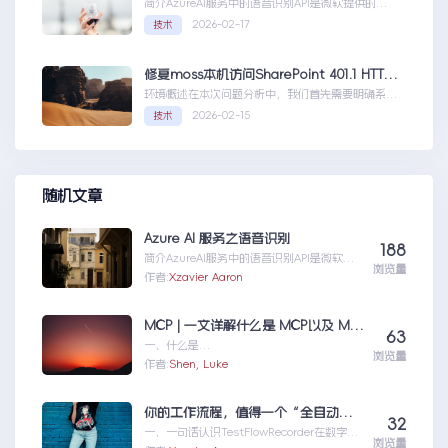
简介AzureAI服务中的语音识别API是微软提供的一
项先进技术，旨在帮助开发者轻松实现语...AzureAI
2026-02-17
技术
服务之语音识别
修复moss本机访问SharePoint 401.1 HTTP错误
环境概述在本次问题分析中，我们首先需要明确系统
的运行环境。了解环境配置不仅能帮助我们定位问
2026-02-15
技术
题，也为...修复moss本机访问
SharePoint401.1HTTP错误
随机文章
Azure AI 服务之语音识别
188
简介AzureAI服务中的语音识别API是微软提
浏览量
供的一项先进技术，旨在帮助开发者轻松实现
作者:
Xzavier Aaron
语...AzureAI服务之语音识别
MCP | 一文详解什么是 MCP以及 MCP 可以做什么
63
一、什么是
浏览量
MCPMCP（ModelContextProtocol）是一
作者:
Shen, Luke
个专为大型语言模型（L...MCP|一文详解什么
是MCP以及MCP可以做什么
你的工作流程，值得一个“全自动数字分身”：录制、截图、成文，一气呵成
32
一、一句话认识TestFlowRecorder在数字化
浏览量