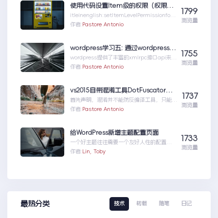
使用代码设置Item级的权限（权限总结1）
1799
itleinenglish:setItemLevelPermissionforS
浏览量
har...使用代码设置Item级的权限（权限总结
作者:
Pastore Antonio
1）
wordpress学习五: 通过wordpress_xmlrpc的python包远程操作wordpress
1755
wordpress提供了丰富的xmlrpc接口api来供
浏览量
我们远程操控wp的内容。伟大的开源社区有
作者:
Pastore Antonio
人就...wordpress学习五:通过
wordpress_xmlrpc的python包远程操作
wordpress
vs2015自带混淆工具DotFuscator使用方法（超简单）
1737
首先声明，混淆并不能防反编译工具，只能增
浏览量
加反编译出来的代码阅读难度（把方法和变量
作者:
Pastore Antonio
名变成无意义的声明如...vs2015自带混淆工
具DotFuscator使用方法（超简单）
给WordPress新增主题配置页面
1733
一个好主题往往需要一个友好人性的配置页
浏览量
面，那怎么做呢？请听我细细道来。
作者:
Lin, Toby
最热分类
技术
转载
随笔
日记