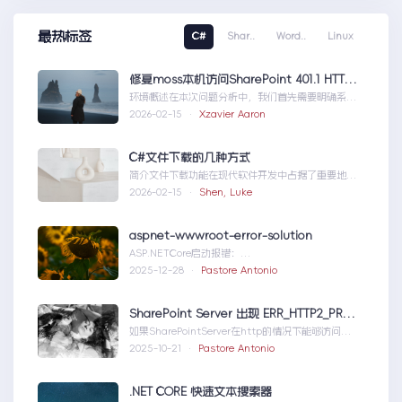
最热标签
C#
Shar..
Word..
Linux
修复moss本机访问SharePoint 401.1 HTTP错误
环境概述在本次问题分析中，我们首先需要明确系统
的运行环境。了解环境配置不仅能帮助我们定位问
2026-02-15 ·
Xzavier Aaron
题，也为...修复moss本机访问
SharePoint401.1HTTP错误
C#文件下载的几种方式
简介文件下载功能在现代软件开发中占据了重要地
位，无论是为用户提供资源、分发文档，还是实现数
2026-02-15 ·
Shen, Luke
据传输，...C#文件下载的几种方式
aspnet-wwwroot-error-solution
ASP.NETCore启动报错：
DirectoryNotFoundExceptionwwwroo...aspnet-
2025-12-28 ·
Pastore Antonio
wwwroot-error-solution
SharePoint Server 出现 ERR_HTTP2_PROTOCOL_ERROR
如果SharePointServer在http的情况下能够访问，
但是在https下不能访问报错如...SharePointServer
2025-10-21 ·
Pastore Antonio
出现ERR_HTTP2_PROTOCOL_ERROR
.NET CORE 快速文本搜索器