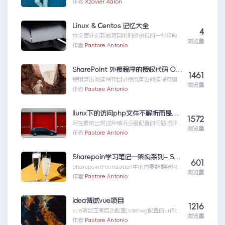
工作环境中，如何准确记录操作步骤并生成
作者:
Xzavier Aaron
清...你的工作流程，值得一个“全自动数字分
身”：录制、截图、成文，一气呵成
Linux & Centos 记忆大全
4
本文章针对我做项目的时候出现的一些经典问
浏览量
题进行说明：关于
作者:
Pastore Antonio
yumError:Cannotret...Linux&Centos记忆
大全
SharePoint 外接程序的授权代码 OAuth 流
1461
使用英语阅读保存目录使用英语阅读保存编辑
浏览量
TwitterLinkedInFaceboo...SharePoint外接
作者:
Pastore Antonio
程序的授权代码OAuth流
liunx下的访问php文件不解析而是下载
1572
写在最前出现这种情况多是配置的问题吧环境
浏览量
搭建完成之后，我在项目的目录中上传了代
作者:
Pastore Antonio
码，nginx配置也...liunx下的访问php文件不
解析而是下载
Sharepoin学习笔记—架构系列– Sharepoint的数据模型(DataModel)、数据管理(Data Management)与查询(Query System)
601
SharepointFoundation中的首要数据结构就
浏览量
是列表(List),每个...Sharepoin学习笔记—架
作者:
Pastore Antonio
构系列–Sharepoint的数据模型
(DataModel)、数据管理
(DataManagement)与查询
idea调试vue项目
1216
(QuerySystem)
vue项目正常启动配置jsdebug配置的url就是
浏览量
前端的页面地址参考：http://www....idea
作者:
Pastore Antonio