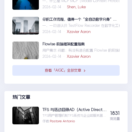
一、什么是 MCP MCP（Model Context Protoco
2026-02-14 ·
Shen, Luke
你的工作流程，值得一个“全自动数字分身”：录制、截图、成文，一气呵成
一、一句话认识 TestFlow Recorder 在数字化工作
2026-02-14 ·
Xzavier Aaron
Flowise 前端框架配置指南
用户需求 问题：有没有适合配置 Flowise 的前端框架？ 目标
2026-02-14 ·
Xzavier Aaron
查看「AIGC」全部文章
热门文章
TFS 与活动目录AD（Active Directory)的同步机制
1831
TFS用户管理机制TFS系统与企业域服务器用
浏览量
户系统（或本地计算机用户系统）高度集成在
作者:
Pastore Antonio
一起，使用域服...TFS与活动目录
AD（ActiveDirectory)的同步机制