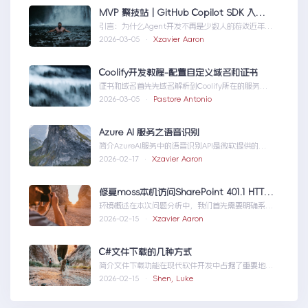
MVP 聚技站｜GitHub Copilot SDK 入门：五分钟构建你的第一个 AI Agent
引言：为什么Agent开发不再是少数人的游戏近年
来，随着人工智能技术的快速发展，AIAgen...MVP
2026-03-05 ·
Xzavier Aaron
聚技站｜GitHubCopilotSDK入门：五分钟构建你的
第一个AIAgent
Coolify开发教程-配置自定义域名和证书
证书和域名首先先域名解析到Coolify所在的服务
器，然后获取你的证书NGINX版本的，这里就不
2026-03-05 ·
Pastore Antonio
赘...Coolify开发教程-配置自定义域名和证书
Azure AI 服务之语音识别
简介AzureAI服务中的语音识别API是微软提供的一
项先进技术，旨在帮助开发者轻松实现语...AzureAI
2026-02-17 ·
Xzavier Aaron
服务之语音识别
修复moss本机访问SharePoint 401.1 HTTP错误
环境概述在本次问题分析中，我们首先需要明确系统
的运行环境。了解环境配置不仅能帮助我们定位问
2026-02-15 ·
Xzavier Aaron
题，也为...修复moss本机访问
SharePoint401.1HTTP错误
C#文件下载的几种方式
简介文件下载功能在现代软件开发中占据了重要地
位，无论是为用户提供资源、分发文档，还是实现数
2026-02-15 ·
Shen, Luke
据传输，...C#文件下载的几种方式