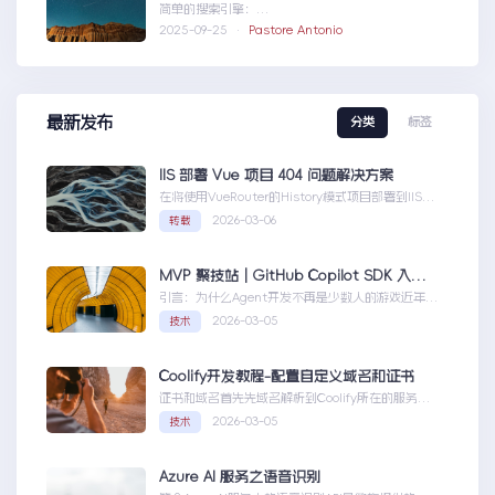
简单的搜索引擎：
usingSystem;usingSystem.Collections.Gen....N
2025-09-25 ·
Pastore Antonio
ETCORE快速文本搜索器
最新发布
分类
标签
IIS 部署 Vue 项目 404 问题解决方案
在将使用VueRouter的History模式项目部署到IIS
时，可能会遇到刷新页面或...IIS部署Vue项目404问
2026-03-06
转载
题解决方案
MVP 聚技站｜GitHub Copilot SDK 入门：五分钟构建你的第一个 AI Agent
引言：为什么Agent开发不再是少数人的游戏近年
来，随着人工智能技术的快速发展，AIAgen...MVP
2026-03-05
技术
聚技站｜GitHubCopilotSDK入门：五分钟构建你的
第一个AIAgent
Coolify开发教程-配置自定义域名和证书
证书和域名首先先域名解析到Coolify所在的服务
器，然后获取你的证书NGINX版本的，这里就不
2026-03-05
技术
赘...Coolify开发教程-配置自定义域名和证书
Azure AI 服务之语音识别