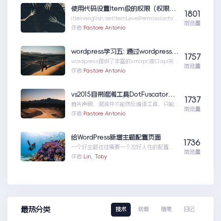
使用代码设置Item级的权限（权限总结1）
1801
itleinenglish:setItemLevelPermissionforS
浏览量
har...使用代码设置Item级的权限（权限总结
作者:
Pastore Antonio
1）
wordpress学习五: 通过wordpress_xmlrpc的python包远程操作wordpress
1757
wordpress提供了丰富的xmlrpc接口api来供
浏览量
我们远程操控wp的内容。伟大的开源社区有
作者:
Pastore Antonio
人就...wordpress学习五:通过
wordpress_xmlrpc的python包远程操作
wordpress
vs2015自带混淆工具DotFuscator使用方法（超简单）
1737
首先声明，混淆并不能防反编译工具，只能增
浏览量
加反编译出来的代码阅读难度（把方法和变量
作者:
Pastore Antonio
名变成无意义的声明如...vs2015自带混淆工
具DotFuscator使用方法（超简单）
给WordPress新增主题配置页面
1736
一个好主题往往需要一个友好人性的配置页
浏览量
面，那怎么做呢？请听我细细道来。
作者:
Lin, Toby
最热分类
技术
转载
随笔
日记