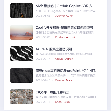
MVP 聚技站｜GitHub Copilot SDK 入门：五分钟构建你的第一个 AI Agent
引言：为什么Agent开发不再是少数人的游戏近年
来，随着人工智能技术的快速发展，AIAgen...MVP
2026-03-05 ·
Xzavier Aaron
聚技站｜GitHubCopilotSDK入门：五分钟构建你的
第一个AIAgent
Coolify开发教程-配置自定义域名和证书
证书和域名首先先域名解析到Coolify所在的服务
器，然后获取你的证书NGINX版本的，这里就不
2026-03-05 ·
Pastore Antonio
赘...Coolify开发教程-配置自定义域名和证书
Azure AI 服务之语音识别
简介AzureAI服务中的语音识别API是微软提供的一
项先进技术，旨在帮助开发者轻松实现语...AzureAI
2026-02-17 ·
Xzavier Aaron
服务之语音识别
修复moss本机访问SharePoint 401.1 HTTP错误
环境概述在本次问题分析中，我们首先需要明确系统
的运行环境。了解环境配置不仅能帮助我们定位问
2026-02-15 ·
Xzavier Aaron
题，也为...修复moss本机访问
SharePoint401.1HTTP错误
C#文件下载的几种方式
简介文件下载功能在现代软件开发中占据了重要地
位，无论是为用户提供资源、分发文档，还是实现数
2026-02-15 ·
Shen, Luke
据传输，...C#文件下载的几种方式