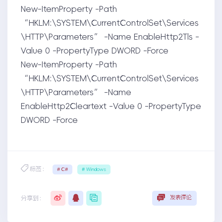
New-ItemProperty -Path
“HKLM:\SYSTEM\CurrentControlSet\Services
\HTTP\Parameters” -Name EnableHttp2Tls -
Value 0 -PropertyType DWORD -Force
New-ItemProperty -Path
“HKLM:\SYSTEM\CurrentControlSet\Services
\HTTP\Parameters” -Name
EnableHttp2Cleartext -Value 0 -PropertyType
DWORD -Force
标签：
# C#
# Windows
发表评论
分享到：