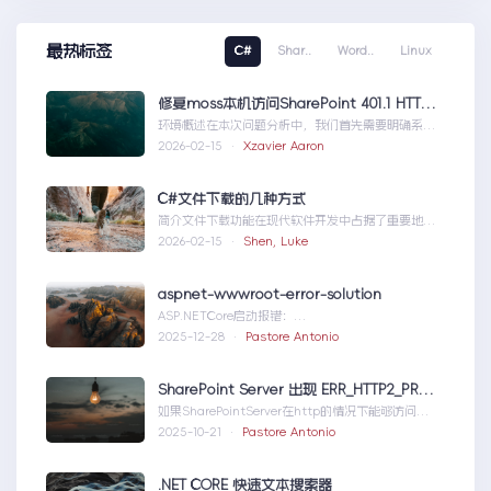
最热标签
C#
Shar..
Word..
Linux
修复moss本机访问SharePoint 401.1 HTTP错误
环境概述在本次问题分析中，我们首先需要明确系统
的运行环境。了解环境配置不仅能帮助我们定位问
2026-02-15 ·
Xzavier Aaron
题，也为...修复moss本机访问
SharePoint401.1HTTP错误
C#文件下载的几种方式
简介文件下载功能在现代软件开发中占据了重要地
位，无论是为用户提供资源、分发文档，还是实现数
2026-02-15 ·
Shen, Luke
据传输，...C#文件下载的几种方式
aspnet-wwwroot-error-solution
ASP.NETCore启动报错：
DirectoryNotFoundExceptionwwwroo...aspnet-
2025-12-28 ·
Pastore Antonio
wwwroot-error-solution
SharePoint Server 出现 ERR_HTTP2_PROTOCOL_ERROR
如果SharePointServer在http的情况下能够访问，
但是在https下不能访问报错如...SharePointServer
2025-10-21 ·
Pastore Antonio
出现ERR_HTTP2_PROTOCOL_ERROR
.NET CORE 快速文本搜索器