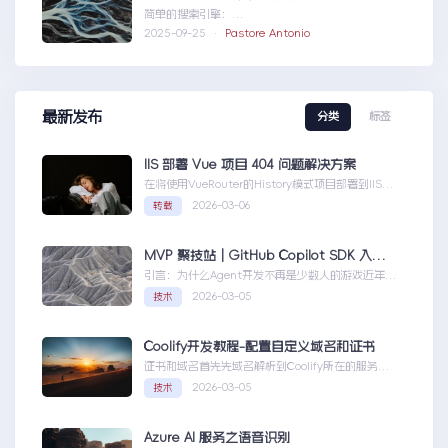
简单的搜索引擎：
usingSystem;usingSystem.Collections.Gen....N
2025-09-25 ·
Pastore Antonio
ETCORE快速文本搜索器
最新发布
分类
标签
IIS 部署 Vue 项目 404 问题解决方案
在将使用VueRouter的History模式项目部署到IIS
时，可能会遇到刷新页面或...IIS部署Vue项目404问
2026-03-06
转载
题解决方案
MVP 聚技站｜GitHub Copilot SDK 入门：五分钟构建你的第一个 AI Agent
引言：为什么Agent开发不再是少数人的游戏近年
来，随着人工智能技术的快速发展，AIAgen...MVP
2026-03-05
技术
聚技站｜GitHubCopilotSDK入门：五分钟构建你的
第一个AIAgent
Coolify开发教程-配置自定义域名和证书
证书和域名首先先域名解析到Coolify所在的服务
器，然后获取你的证书NGINX版本的，这里就不
2026-03-05
技术
赘...Coolify开发教程-配置自定义域名和证书
Azure AI 服务之语音识别