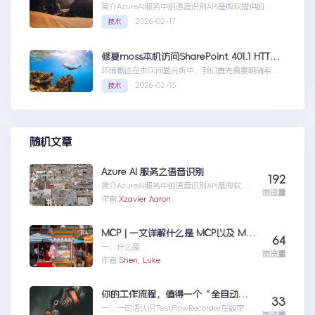
简介AzureAI服务中的语音识别API是微软提供的一
项先进技术，旨在帮助开发者轻松实现语...AzureAI
2026-02-17
技术
服务之语音识别
修复moss本机访问SharePoint 401.1 HTTP错误
环境概述在本次问题分析中，我们首先需要明确系统
的运行环境。了解环境配置不仅能帮助我们定位问
2026-02-15
技术
题，也为...修复moss本机访问
SharePoint401.1HTTP错误
随机文章
Azure AI 服务之语音识别
192
简介AzureAI服务中的语音识别API是微软提
浏览量
供的一项先进技术，旨在帮助开发者轻松实现
作者:
Xzavier Aaron
语...AzureAI服务之语音识别
MCP | 一文详解什么是 MCP以及 MCP 可以做什么
64
一、什么是
浏览量
MCPMCP（ModelContextProtocol）是一
作者:
Shen, Luke
个专为大型语言模型（L...MCP|一文详解什么
是MCP以及MCP可以做什么
你的工作流程，值得一个“全自动数字分身”：录制、截图、成文，一气呵成
33
一、一句话认识TestFlowRecorder在数字化