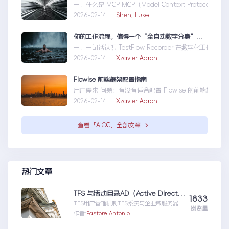
一、什么是 MCP MCP（Model Context Protocol）是一
2026-02-14 ·
Shen, Luke
你的工作流程，值得一个“全自动数字分身”：录制、截图、成文，一气呵成
一、一句话认识 TestFlow Recorder 在数字化工作环境中，如
2026-02-14 ·
Xzavier Aaron
Flowise 前端框架配置指南
用户需求 问题：有没有适合配置 Flowise 的前端框架？ 目标：寻找类似
2026-02-14 ·
Xzavier Aaron
查看「AIGC」全部文章
热门文章
TFS 与活动目录AD（Active Directory)的同步机制
1833
TFS用户管理机制TFS系统与企业域服务器用
浏览量
户系统（或本地计算机用户系统）高度集成
作者:
Pastore Antonio
在一起，使用域服...TFS与活动目录
AD（ActiveDirectory)的同步机制