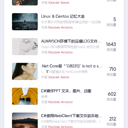
浏览量
工作环境中，如何准确记录操作步骤并生成
作者:
Xzavier Aaron
清...你的工作流程，值得一个“全自动数字分
身”：录制、截图、成文，一气呵成
Linux & Centos 记忆大全
5
本文章针对我做项目的时候出现的一些经典问
浏览量
题进行说明：关于
作者:
Pastore Antonio
yumError:Cannotret...Linux&Centos记忆
大全
ALWAYSON环境下的压缩LOG文件方法
1643
Step1.将DB脱离可用性组Step2.修改为简单
浏览量
恢复模式>收缩文件>修改回完整恢复模式--
作者:
Pastore Antonio
T...ALWAYSON环境下的压缩LOG文件方法
.Net Core报“‘GB2312‘ is not a supported encoding name. For information on defining a custom encod”的错误
710
1、
问题描述在.NetCore中使用
浏览量
Encoding.GetEncoding(“G....NetCore报
作者:
Xzavier Aaron
“‘GB2312‘isnotasupportedencodingna
me.Forinformationondefiningacustomen
cod”的错误
C#操作PPT 文本、图片、动画
602
参考：
浏览量
https://blog.csdn.net/badaaasss/articl
作者:
Pastore Antonio
e/details...C#操作PPT文本、图片、动画
C#使用WebClient下载文件到本地目录
212
C#使用WebClient下载文件到本地目录。1、
浏览量
配置本地目录路径<appSettings...C#使用
作者:
Pastore Antonio