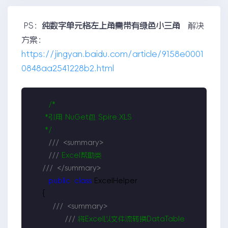
PS：
纯数字单元格左上角需带有绿色小三角
解决
方案：
https://jingyan.baidu.com/article/9158e0001
0848aa2541228b2.html
/*
     *引用 NuGet包 Spire.XLS

*/
///
<summary>
///
 Excel帮助类

///
</summary>
public
class
 ExcelHelper

    {

///
<summary>
///
 将Excel以文件流转换DataTable
