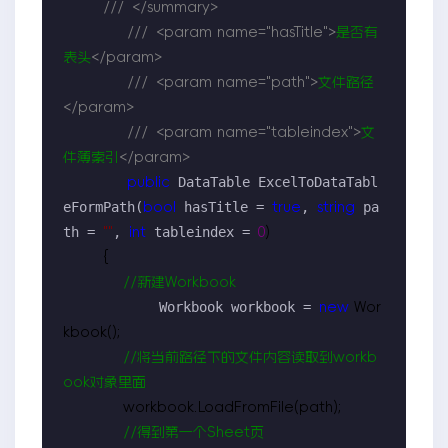
///
</summary>
///
<param name="hasTitle">
是否有
表头
</param>
///
<param name="path">
文件路径
</param>
///
<param name="tableindex">
文
件簿索引
</param>
 DataTable ExcelToDataTabl
public
eFormPath(
 hasTitle = 
, 
 pa
bool
true
string
th = 
, 
 tableindex = 
""
int
0
)

        {

//
新建Workbook
            Workbook workbook = 
new
 Wor
kbook();

//
将当前路径下的文件内容读取到workb
ook对象里面
            workbook.LoadFromFile(path);

//
得到第一个Sheet页