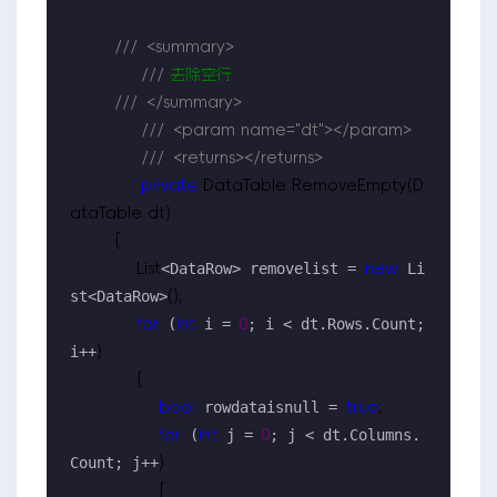
///
<summary>
///
 去除空行

///
</summary>
///
<param name="dt"></param>
///
<returns></returns>
private
 DataTable RemoveEmpty(D
ataTable dt)

        {

<DataRow> removelist = 
 Li
            List
new
st<DataRow>
();

 (
 i = 
; i < dt.Rows.Count; 
for
int
0
i++
)

            {

 rowdataisnull = 
bool
true
;

 (
 j = 
; j < dt.Columns.
for
int
0
Count; j++
)

                {
