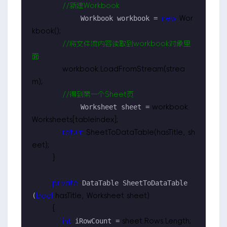
//
新建Workbook
            Workbook workbook = 
new
 Wor
kbook();

//
将文件流内容读取到workbook对象里
面
            workbook.LoadFromStream(strea
m);

//
得到第一个Sheet页
            Worksheet sheet =
 workbook.
Worksheets[tableindex];

return
 SheetToDataTable(hasTitle, sh
eet);

        }

 DataTable SheetToDataTable
private
(
bool
 hasTitle, Worksheet sheet)

        {

 iRowCount =
int
 sheet.Rows.Length;
