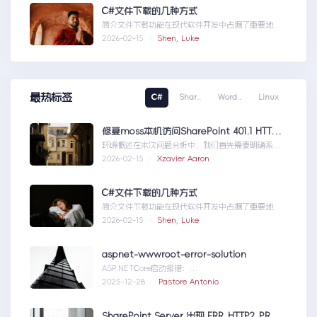
C#文件下载的几种方式
简介文件下载功能在现代软件开发中占据了重要地
位，无论是为用户提供资源、分发文档，还是实现数
2026-02-15 ·
Shen, Luke
据传输，...C#文件下载的几种方式
最热标签
C#
Shar..
Word..
Linux
修复moss本机访问SharePoint 401.1 HTTP错误
环境概述在本次问题分析中，我们首先需要明确系统
的运行环境。了解环境配置不仅能帮助我们定位问
2026-02-15 ·
Xzavier Aaron
题，也为...修复moss本机访问
SharePoint401.1HTTP错误
C#文件下载的几种方式
简介文件下载功能在现代软件开发中占据了重要地
位，无论是为用户提供资源、分发文档，还是实现数
2026-02-15 ·
Shen, Luke
据传输，...C#文件下载的几种方式
aspnet-wwwroot-error-solution
ASP.NETCore启动报错：
DirectoryNotFoundExceptionwwwroo...aspnet-
2025-12-28 ·
Pastore Antonio
wwwroot-error-solution
SharePoint Server 出现 ERR_HTTP2_PROTOCOL_ERROR