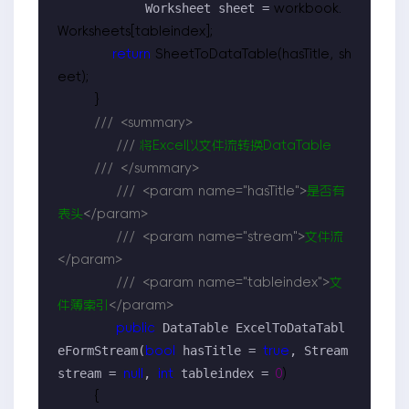
            Worksheet sheet =
 workbook.
Worksheets[tableindex];

return
 SheetToDataTable(hasTitle, sh
eet);

        }

///
<summary>
///
 将Excel以文件流转换DataTable

///
</summary>
///
<param name="hasTitle">
是否有
表头
</param>
///
<param name="stream">
文件流
</param>
///
<param name="tableindex">
文
件簿索引
</param>
 DataTable ExcelToDataTabl
public
eFormStream(
 hasTitle = 
, Stream 
bool
true
stream = 
, 
 tableindex = 
null
int
0
)

        {
