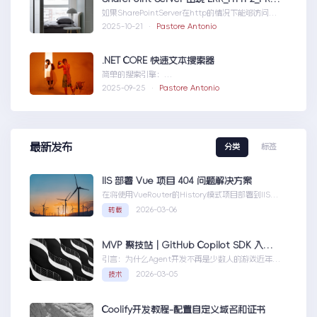
如果SharePointServer在http的情况下能够访问，
但是在https下不能访问报错如...SharePointServer
2025-10-21 ·
Pastore Antonio
出现ERR_HTTP2_PROTOCOL_ERROR
.NET CORE 快速文本搜索器
简单的搜索引擎：
usingSystem;usingSystem.Collections.Gen....N
2025-09-25 ·
Pastore Antonio
ETCORE快速文本搜索器
最新发布
分类
标签
IIS 部署 Vue 项目 404 问题解决方案
在将使用VueRouter的History模式项目部署到IIS
时，可能会遇到刷新页面或...IIS部署Vue项目404问
2026-03-06
转载
题解决方案
MVP 聚技站｜GitHub Copilot SDK 入门：五分钟构建你的第一个 AI Agent
引言：为什么Agent开发不再是少数人的游戏近年
来，随着人工智能技术的快速发展，AIAgen...MVP
2026-03-05
技术
聚技站｜GitHubCopilotSDK入门：五分钟构建你的
第一个AIAgent
Coolify开发教程-配置自定义域名和证书