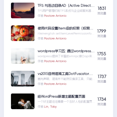
TFS 与活动目录AD（Active Directory)的同步机制
1831
TFS用户管理机制TFS系统与企业域服务器用
浏览量
户系统（或本地计算机用户系统）高度集成在
作者:
Pastore Antonio
一起，使用域服...TFS与活动目录
AD（ActiveDirectory)的同步机制
使用代码设置Item级的权限（权限总结1）
1799
itleinenglish:setItemLevelPermissionforS
浏览量
har...使用代码设置Item级的权限（权限总结
作者:
Pastore Antonio
1）
wordpress学习五: 通过wordpress_xmlrpc的python包远程操作wordpress
1755
wordpress提供了丰富的xmlrpc接口api来供
浏览量
我们远程操控wp的内容。伟大的开源社区有
作者:
Pastore Antonio
人就...wordpress学习五:通过
wordpress_xmlrpc的python包远程操作
wordpress
vs2015自带混淆工具DotFuscator使用方法（超简单）
1737
首先声明，混淆并不能防反编译工具，只能增
浏览量
加反编译出来的代码阅读难度（把方法和变量
作者:
Pastore Antonio
名变成无意义的声明如...vs2015自带混淆工
具DotFuscator使用方法（超简单）
给WordPress新增主题配置页面
1734
一个好主题往往需要一个友好人性的配置页
浏览量
面，那怎么做呢？请听我细细道来。
作者:
Lin, Toby