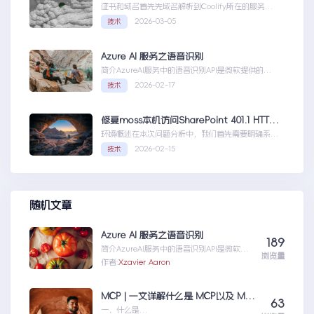
证书和域名首先先域名解析到Coolify所在的服务
器，然后获取你的证书NGINX版本的，这里就不
2026-03-05
技术
赘...Coolify开发教程-配置自定义域名和证书
Azure AI 服务之语音识别
简介AzureAI服务中的语音识别API是微软提供的一
项先进技术，旨在帮助开发者轻松实现语...AzureAI
2026-02-17
技术
服务之语音识别
修复moss本机访问SharePoint 401.1 HTTP错误
环境概述在本次问题分析中，我们首先需要明确系统
的运行环境。了解环境配置不仅能帮助我们定位问
2026-02-15
技术
题，也为...修复moss本机访问
SharePoint401.1HTTP错误
随机文章
Azure AI 服务之语音识别
189
简介AzureAI服务中的语音识别API是微软提
浏览量
供的一项先进技术，旨在帮助开发者轻松实现
作者:
Xzavier Aaron
语...AzureAI服务之语音识别
MCP | 一文详解什么是 MCP以及 MCP 可以做什么
63
一、什么是