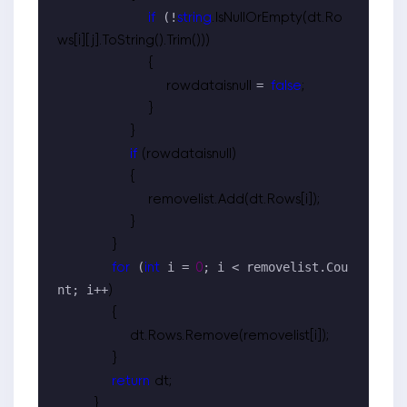
 (!
if
string
.IsNullOrEmpty(dt.Ro
ws[i][j].ToString().Trim()))

                    {

= 
                        rowdataisnull 
false
;

                    }

                }

if
 (rowdataisnull)

                {

                    removelist.Add(dt.Rows[i]);

                }

            }

 (
 i = 
; i < removelist.Cou
for
int
0
nt; i++
)

            {

                dt.Rows.Remove(removelist[i]);

            }

return
 dt;

        }
