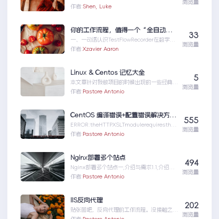
浏览量
MCPMCP（ModelContextProtocol）是一
作者:
Shen, Luke
个专为大型语言模型（L...MCP|一文详解什么
是MCP以及MCP可以做什么
你的工作流程，值得一个“全自动数字分身”：录制、截图、成文，一气呵成
33
一、一句话认识TestFlowRecorder在数字化
浏览量
工作环境中，如何准确记录操作步骤并生成
作者:
Xzavier Aaron
清...你的工作流程，值得一个“全自动数字分
身”：录制、截图、成文，一气呵成
Linux & Centos 记忆大全
5
本文章针对我做项目的时候出现的一些经典问
浏览量
题进行说明：关于
作者:
Pastore Antonio
yumError:Cannotret...Linux&Centos记忆
大全
CentOS 编译错误+配置错误解决方法集合
555
ERROR:theHTTPXSLTmodulerequirestheli
浏览量
bxml2/l...CentOS编译错误+配置错误解决
作者:
Pastore Antonio
方法集合
Nginx部署多个站点
494
Nginx部署多个站点一,介绍与需求1.1,介绍详
浏览量
细介绍请看nginx代理部署Vue与
作者:
Pastore Antonio
Reac...Nginx部署多个站点
IIS反向代理
202
贴张图吧，反向代理的工作流程。没接触之
浏览量
前，觉得反向代理是一个很高级的东西。其实