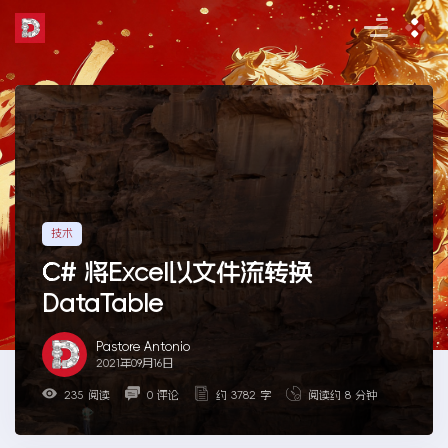
Skip
to
the
content
技术
C# 将Excel以文件流转换
DataTable
Pastore Antonio
2021年09月16日
235 阅读
0 评论
约 3782 字
阅读约 8 分钟