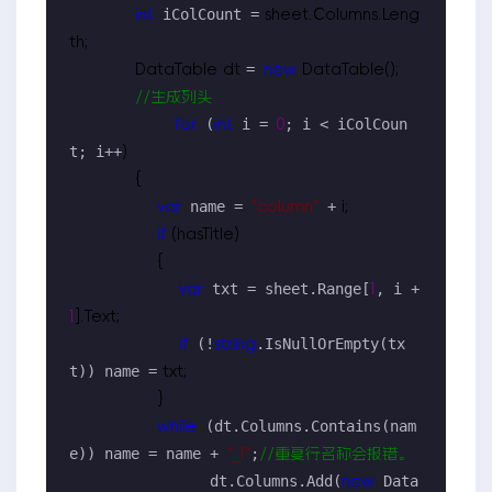
 iColCount =
int
 sheet.Columns.Leng
th;

= 
            DataTable dt 
new
 DataTable();

//
生成列头
 (
 i = 
; i < iColCoun
for
int
0
t; i++
)

            {

 name = 
 +
var
"
column
"
 i;

if
 (hasTitle)

                {

 txt = sheet.Range[
, i + 
var
1
1
].Text;

 (!
.IsNullOrEmpty(tx
if
string
t)) name =
 txt;

                }

 (dt.Columns.Contains(nam
while
e)) name = name + 
;
"
_1
"
//
重复行名称会报错。
                dt.Columns.Add(
 Data
new