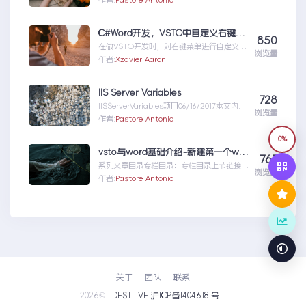
作者:
Pastore Antonio
也只是新建一个空...IIS反向代理
C#Word开发，VSTO中自定义右键菜单，CommandBarButton的Click事件不触发，或者只触发一次 原创
850
在做VSTO开发时，对右键菜单进行自定义，
浏览量
添加自定义按钮。新建按钮代码...C#Word开
作者:
Xzavier Aaron
发，VSTO中自定义右键菜单，
CommandBarButton的Click事件不触发，
或者只触发一次原创
IIS Server Variables
728
IISServerVariables项目06/16/2017本文内容
浏览量
IISserver...IISServerVariables
作者:
Pastore Antonio
0%
vsto与word基础介绍-新建第一个word加载项〔1〕
767
系列文章目录专栏目录：专栏目录上节链接：
浏览量
word加载项vsto从入门到精通–专栏目录
作者:
Pastore Antonio
vs20...vsto与word基础介绍-新建第一个
word加载项〔1〕
关于
团队
联系
2026©
DESTLIVE 沪ICP备14046181号-1