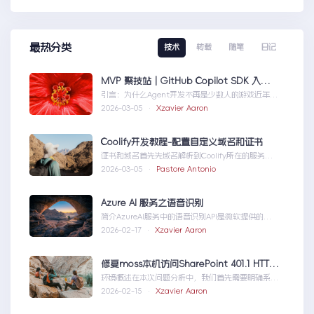
最热分类
技术
转载
随笔
日记
MVP 聚技站｜GitHub Copilot SDK 入门：五分钟构建你的第一个 AI Agent
引言：为什么Agent开发不再是少数人的游戏近年
来，随着人工智能技术的快速发展，AIAgen...MVP
2026-03-05 ·
Xzavier Aaron
聚技站｜GitHubCopilotSDK入门：五分钟构建你的
第一个AIAgent
Coolify开发教程-配置自定义域名和证书
证书和域名首先先域名解析到Coolify所在的服务
器，然后获取你的证书NGINX版本的，这里就不
2026-03-05 ·
Pastore Antonio
赘...Coolify开发教程-配置自定义域名和证书
Azure AI 服务之语音识别
简介AzureAI服务中的语音识别API是微软提供的一
项先进技术，旨在帮助开发者轻松实现语...AzureAI
2026-02-17 ·
Xzavier Aaron
服务之语音识别
修复moss本机访问SharePoint 401.1 HTTP错误
环境概述在本次问题分析中，我们首先需要明确系统
的运行环境。了解环境配置不仅能帮助我们定位问
2026-02-15 ·
Xzavier Aaron
题，也为...修复moss本机访问
SharePoint401.1HTTP错误