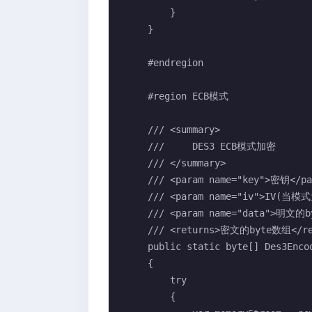
        }

    }

    #endregion

    #region ECB模式

    /// <summary>

    ///     DES3 ECB模式加密

    /// </summary>

    /// <param name="key">密钥</param>

    /// <param name="iv">IV(当模式为ECB时，IV无用)</param>

    /// <param name="data">明文的byte数组</param>

    /// <returns>密文的byte数组</returns>

    public static byte[] Des3EncodeECB(byte[] key, byte[] iv, byte[] data)

    {

        try

        {
