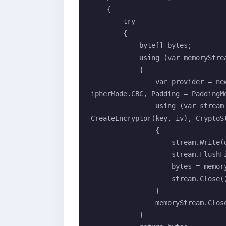
    {

        try

        {

            byte[] bytes;

            using (var memoryStream = new MemoryStream())

            {

                var provider = new TripleDESCryptoServiceProvider { Mode = C
ipherMode.CBC, Padding = PaddingMo
                using (var stream = new CryptoStream(memoryStream, provider.
CreateEncryptor(key, iv), CryptoSt
                {

                    stream.Write(data, 0, data.Length);

                    stream.FlushFinalBlock();

                    bytes = memoryStream.ToArray();

                    stream.Close();

                }

                memoryStream.Close();

            }
