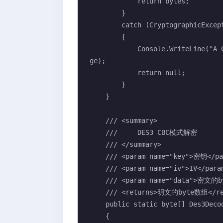
            return bytes;

        }

        catch (CryptographicException e)

        {

            Console.WriteLine("A Cryptographic error occurred: {0}", e.Messa
ge);

            return null;

        }

    }

    /// <summary>

    ///     DES3 CBC模式解密

    /// </summary>

    /// <param name="key">密钥</param>

    /// <param name="iv">IV</param>

    /// <param name="data">密文的byte数组</param>

    /// <returns>明文的byte数组</returns>

    public static byte[] Des3DecodeCBC(byte[] key, byte[] iv, byte[] data)

    {
