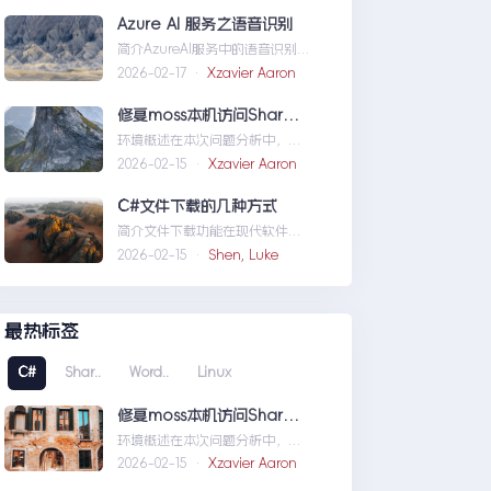
义域名和证书
Azure AI 服务之语音识别
简介AzureAI服务中的语音识别
API是微软提供的一项先进技术，
2026-02-17 ·
Xzavier Aaron
旨在帮助开发者轻松实现
语...AzureAI服务之语音识别
修复moss本机访问SharePoint 401.1 HTTP错误
环境概述在本次问题分析中，我
们首先需要明确系统的运行环
2026-02-15 ·
Xzavier Aaron
境。了解环境配置不仅能帮助我
们定位问题，也为...修复moss本
C#文件下载的几种方式
机访问SharePoint401.1HTTP错
简介文件下载功能在现代软件开
误
发中占据了重要地位，无论是为
2026-02-15 ·
Shen, Luke
用户提供资源、分发文档，还是
实现数据传输，...C#文件下载的
几种方式
最热标签
C#
Shar..
Word..
Linux
修复moss本机访问SharePoint 401.1 HTTP错误
环境概述在本次问题分析中，我
们首先需要明确系统的运行环
2026-02-15 ·
Xzavier Aaron
境。了解环境配置不仅能帮助我