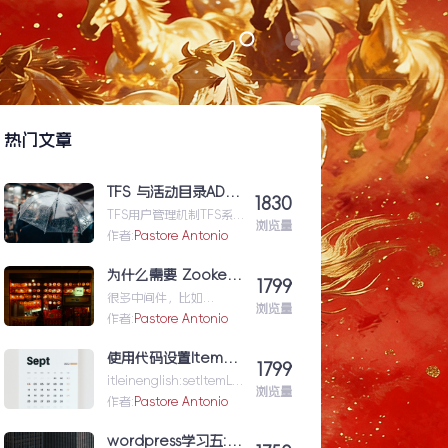
热门文章
TFS 与活动目录AD（Active Directory)的同步机制
1830
TFS用户管理机制TFS系统
浏览量
与企业域服务器用户系统
作者:
Pastore Antonio
（或本地计算机用户系
统）高度集成在一起，使
为什么需要 Zookeeper
1799
用域服...TFS与活动目录
很多中间件，比如
AD（ActiveDirectory)的
浏览量
Kafka、Hadoop、
作者:
Pastore Antonio
同步机制
HBase，都用到了
Zookeeper，于是很多人
使用代码设置Item级的权限（权限总结1）
1799
就会去...为什么需要
itleinenglish:setItemLev
Zookeeper
浏览量
elPermissionforShar...使
作者:
Pastore Antonio
用代码设置Item级的权限
（权限总结1）
wordpress学习五: 通过wordpress_xmlrpc的python包远程操作wordpress