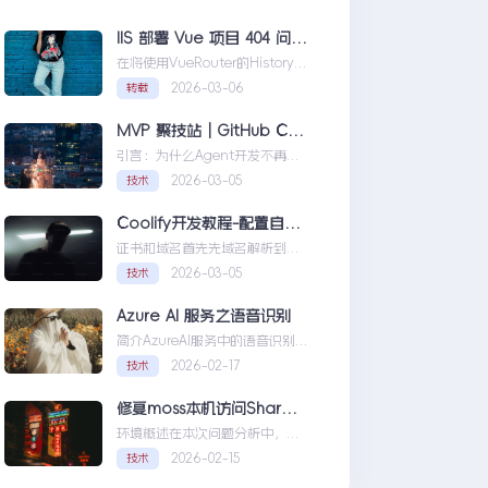
IIS 部署 Vue 项目 404 问题解决方案
在将使用VueRouter的History模
式项目部署到IIS时，可能会遇到
2026-03-06
转载
刷新页面或...IIS部署Vue项目404
问题解决方案
MVP 聚技站｜GitHub Copilot SDK 入门：五分钟构建你的第一个 AI Agent
引言：为什么Agent开发不再是
少数人的游戏近年来，随着人工
2026-03-05
技术
智能技术的快速发展，
AIAgen...MVP聚技站｜
Coolify开发教程-配置自定义域名和证书
GitHubCopilotSDK入门：五分
证书和域名首先先域名解析到
钟构建你的第一个AIAgent
Coolify所在的服务器，然后获取
2026-03-05
技术
你的证书NGINX版本的，这里就
不赘...Coolify开发教程-配置自定
Azure AI 服务之语音识别
义域名和证书
简介AzureAI服务中的语音识别
API是微软提供的一项先进技术，
2026-02-17
技术
旨在帮助开发者轻松实现
语...AzureAI服务之语音识别
修复moss本机访问SharePoint 401.1 HTTP错误
环境概述在本次问题分析中，我
们首先需要明确系统的运行环
2026-02-15
技术
境。了解环境配置不仅能帮助我