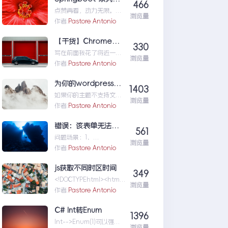
466
nux&Centos记忆大全
点赞再看，动力无限。
浏览量
Helloworld:)微信搜「程
作者:
Pastore Antonio
序猿阿朗」。本文
Github....Springboot系
【干货】Chrome插件(扩展)开发全攻略
330
列（八）动态Banner与图
写在前面我花了将近一个
片转字符图案的手动实现
浏览量
多月的时间断断续续写下
作者:
Pastore Antonio
这篇博文，并精心写下完
整demo，写博客的辛苦
为你的wordpress主题添加支持文章格式
1403
大家懂的...【干货】
如果你的主题不支持文章
Chrome插件(扩展)开发全
浏览量
格式，首先你需要在
作者:
Pastore Antonio
攻略
functions.php中添加如
下类似代码让你的主题支
错误：该表单无法显示，可能是由于 Microsoft SharePoint Server State Service 配置不当。有关详细信息，请与服务器管理员联系
561
持该...为你的wordpress
问题场景：1、
主题添加支持文章格式
浏览量
SharePoint2013中工作流
作者:
Pastore Antonio
需要状态服务
（StateService），...错
js获取不同时区时间
349
误：该表单无法显示，可
<!DOCTYPEhtml><html>
能是由于
浏览量
<head>&l...js获取不同时
作者:
Pastore Antonio
MicrosoftSharePointSer
区时间
verStateService配置不
C# Int转Enum
当。有关详细信息，请与
1396
服务器管理员联系
Int-->Enum(1)可以强制
浏览量