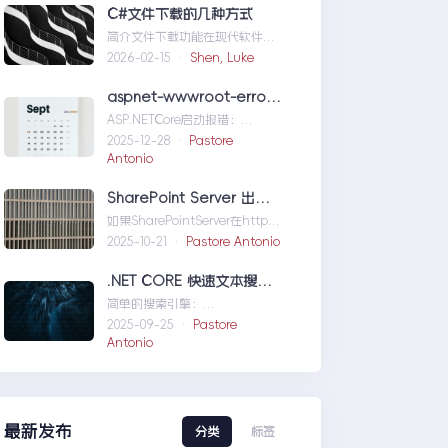
们定位问题，也为...修复moss本
C#文件下载的几种方式
机访问SharePoint401.1HTTP错
简介文件下载功能在现代软件开
误
发中占据了重要地位，无论是为
2026-02-15 ·
Shen, Luke
用户提供资源、分发文档，还是
实现数据传输，...C#文件下载的
aspnet-wwwroot-error-solution
几种方式
ASP.NETCore启动报错：
DirectoryNotFoundException
2025-12-28 ·
Pastore
wwwroo...aspnet-wwwroot-
Antonio
error-solution
SharePoint Server 出现 ERR_HTTP2_PROTOCOL_ERROR
如果SharePointServer在http的
情况下能够访问，但是在https
2025-10-21 ·
Pastore Antonio
下不能访问报错
如...SharePointServer出现
.NET CORE 快速文本搜索器
ERR_HTTP2_PROTOCOL_ERRO
简单的搜索引擎：
R
usingSystem;usingSystem.Co
2025-09-25 ·
Pastore
llections.Gen....NETCORE快速
Antonio
文本搜索器
最新发布
分类
标签