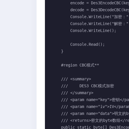
        encode = Des3EncodeCBC(key, iv, data);

        decode = Des3DecodeCBC(key, iv, encode);

        Console.WriteLine("加密：" + Convert.ToBase64String(encode));

        Console.WriteLine("解密：" + Encoding.UTF8.GetString(decode));

        Console.WriteLine();

        Console.Read();

    }

    #region CBC模式**

    /// <summary>

    ///     DES3 CBC模式加密

    /// </summary>

    /// <param name="key">密钥</param>

    /// <param name="iv">IV</param>

    /// <param name="data">明文的byte数组</param>

    /// <returns>密文的byte数组</returns>

    public static byte[] Des3EncodeCBC(byte[] key, byte[] iv, byte[] data)
