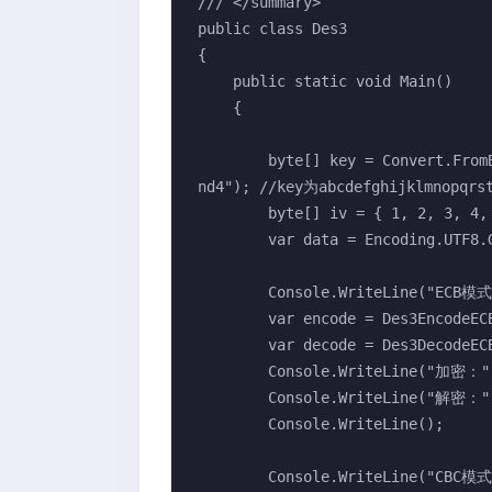
/// </summary>

public class Des3

{

    public static void Main()

    {

        byte[] key = Convert.FromBase64String("YWJjZGVmZ2hpamtsbW5vcHFyc3R1d
nd4"); //key为abcdefghijklmnopqrs
        byte[] iv = { 1, 2, 3, 4, 5, 6, 7, 8 };

        var data = Encoding.UTF8.GetBytes("中国ABCabc123:{}");

        Console.WriteLine("ECB模式:");//当模式为ECB时，IV无用

        var encode = Des3EncodeECB(key, iv, data);

        var decode = Des3DecodeECB(key, iv, encode);

        Console.WriteLine("加密：" + Convert.ToBase64String(encode));

        Console.WriteLine("解密：" + Encoding.UTF8.GetString(decode));

        Console.WriteLine();

        Console.WriteLine("CBC模式:");
