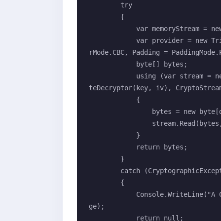
        try

        {

            var memoryStream = new MemoryStream(data);

            var provider = new TripleDESCryptoServiceProvider { Mode = Ciphe
rMode.CBC, Padding = PaddingMode.P
            byte[] bytes;

            using (var stream = new CryptoStream(memoryStream, provider.Crea
teDecryptor(key, iv), CryptoStream
            {

                bytes = new byte[data.Length];

                stream.Read(bytes, 0, bytes.Length);

            }

            return bytes;

        }

        catch (CryptographicException e)

        {

            Console.WriteLine("A Cryptographic error occurred: {0}", e.Messa
ge);

            return null;
