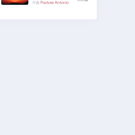
转换将整型转换成枚举类
作者:
Pastore Antonio
型。例如：
Colorscolor...C#Int转
Enum