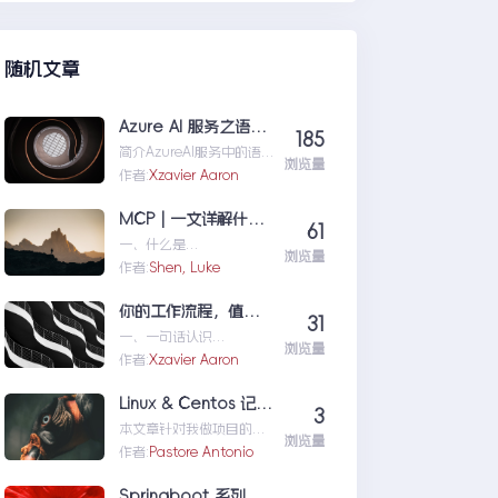
们定位问题，也为...修复moss本
机访问SharePoint401.1HTTP错
误
随机文章
Azure AI 服务之语音识别
185
简介AzureAI服务中的语
浏览量
音识别API是微软提供的一
作者:
Xzavier Aaron
项先进技术，旨在帮助开
发者轻松实现语...AzureAI
MCP | 一文详解什么是 MCP以及 MCP 可以做什么
61
服务之语音识别
一、什么是
浏览量
MCPMCP（ModelConte
作者:
Shen, Luke
xtProtocol）是一个专为
大型语言模型（L...MCP|
你的工作流程，值得一个“全自动数字分身”：录制、截图、成文，一气呵成
31
一文详解什么是MCP以及
一、一句话认识
MCP可以做什么
浏览量
TestFlowRecorder在数字
作者:
Xzavier Aaron
化工作环境中，如何准确
记录操作步骤并生成清...
Linux & Centos 记忆大全
3
你的工作流程，值得一个
本文章针对我做项目的时
“全自动数字分身”：录
浏览量
候出现的一些经典问题进
作者:
Pastore Antonio
制、截图、成文，一气呵
行说明：关于
成
yumError:Cannotret...Li
Springboot 系列（八）动态Banner与图片转字符图案的手动实现