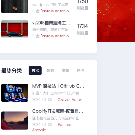
1750
wordpress提供了丰富的
浏览量
xmlrpc接口api来供我们
作者:
Pastore Antonio
远程操控wp的内容。伟大
的开源社区有人
vs2015自带混淆工具DotFuscator使用方法（超简单）
1734
就...wordpress学习五:通
首先声明，混淆并不能防
过wordpress_xmlrpc的
浏览量
反编译工具，只能增加反
作者:
Pastore Antonio
python包远程操作
编译出来的代码阅读难度
wordpress
（把方法和变量名变成无
意义的声明如...vs2015自
带混淆工具DotFuscator
使用方法（超简单）
最热分类
技术
转载
随笔
日记
MVP 聚技站｜GitHub Copilot SDK 入门：五分钟构建你的第一个 AI Agent
引言：为什么Agent开发不再是
少数人的游戏近年来，随着人工
2026-03-05 ·
Xzavier Aaron
智能技术的快速发展，
AIAgen...MVP聚技站｜
Coolify开发教程-配置自定义域名和证书
GitHubCopilotSDK入门：五分
证书和域名首先先域名解析到
钟构建你的第一个AIAgent
Coolify所在的服务器，然后获取
2026-03-05 ·
Pastore
你的证书NGINX版本的，这里就
Antonio
不赘...Coolify开发教程-配置自定