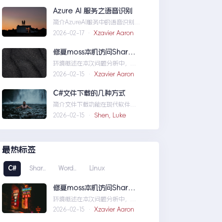
义域名和证书
Azure AI 服务之语音识别
简介AzureAI服务中的语音识别
API是微软提供的一项先进技术，
2026-02-17 ·
Xzavier Aaron
旨在帮助开发者轻松实现
语...AzureAI服务之语音识别
修复moss本机访问SharePoint 401.1 HTTP错误
环境概述在本次问题分析中，我
们首先需要明确系统的运行环
2026-02-15 ·
Xzavier Aaron
境。了解环境配置不仅能帮助我
们定位问题，也为...修复moss本
C#文件下载的几种方式
机访问SharePoint401.1HTTP错
简介文件下载功能在现代软件开
误
发中占据了重要地位，无论是为
2026-02-15 ·
Shen, Luke
用户提供资源、分发文档，还是
实现数据传输，...C#文件下载的
几种方式
最热标签
C#
Shar..
Word..
Linux
修复moss本机访问SharePoint 401.1 HTTP错误
环境概述在本次问题分析中，我
们首先需要明确系统的运行环
2026-02-15 ·
Xzavier Aaron
境。了解环境配置不仅能帮助我