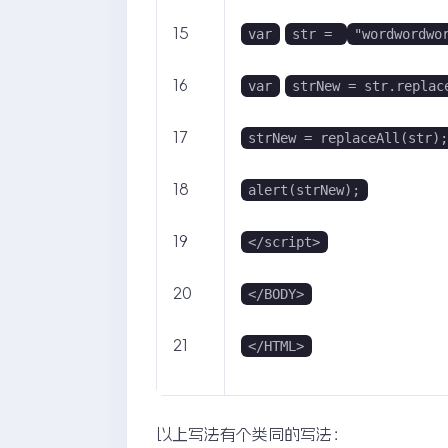
15
var
str = 
"wordwordwo
16
var
strNew = str.replac
17
strNew = replaceAll(str)
18
alert(strNew);
19
</script>
20
</BODY>
21
</HTML>
以上写法有个类同的写法：