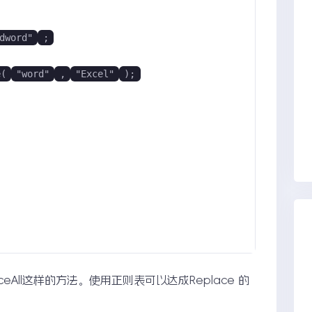
dword"
;
e(
"word"
,
"Excel"
);
ceAll这样的方法。使用正则表可以达成Replace 的