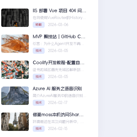
IIS 部署 Vue 项目 404 问题解决方案
在将使用VueRouter的History模
式项目部署到IIS时，可能会遇到
2026-03-06
转载
刷新页面或...IIS部署Vue项目404
问题解决方案
MVP 聚技站｜GitHub Copilot SDK 入门：五分钟构建你的第一个 AI Agent
引言：为什么Agent开发不再是
少数人的游戏近年来，随着人工
2026-03-05
技术
智能技术的快速发展，
AIAgen...MVP聚技站｜
Coolify开发教程-配置自定义域名和证书
GitHubCopilotSDK入门：五分
证书和域名首先先域名解析到
钟构建你的第一个AIAgent
Coolify所在的服务器，然后获取
2026-03-05
技术
你的证书NGINX版本的，这里就
不赘...Coolify开发教程-配置自定
Azure AI 服务之语音识别
义域名和证书
简介AzureAI服务中的语音识别
API是微软提供的一项先进技术，
2026-02-17
技术
旨在帮助开发者轻松实现
语...AzureAI服务之语音识别
修复moss本机访问SharePoint 401.1 HTTP错误
环境概述在本次问题分析中，我
们首先需要明确系统的运行环
2026-02-15
技术
境。了解环境配置不仅能帮助我