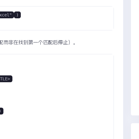
xcel"
)
匹配而非在找到第一个匹配后停止）。
ITLE>
)