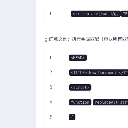
1
str.replace(/word/g,
"E
g 的意义是：执行全局匹配（查找所有
1
<HEAD>
2
<TITLE> New Document </T
3
<script>
4
function
replaceAll(str
5
{