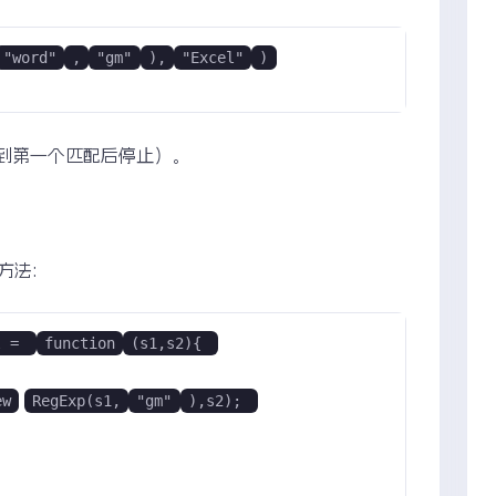
"word"
,
"gm"
),
"Excel"
)
找到第一个匹配后停止）。
方法:
l = 
function
(s1,s2){ 
ew
RegExp(s1,
"gm"
),s2); 