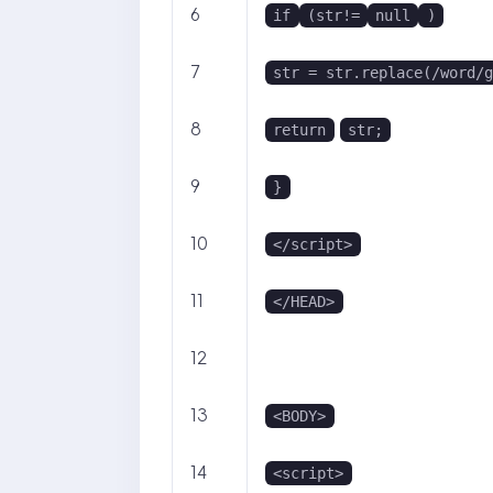
6
if
(str!=
null
)
7
str = str.replace(/word/
8
return
str;
9
}
10
</script>
11
</HEAD>
12
13
<BODY>
14
<script>