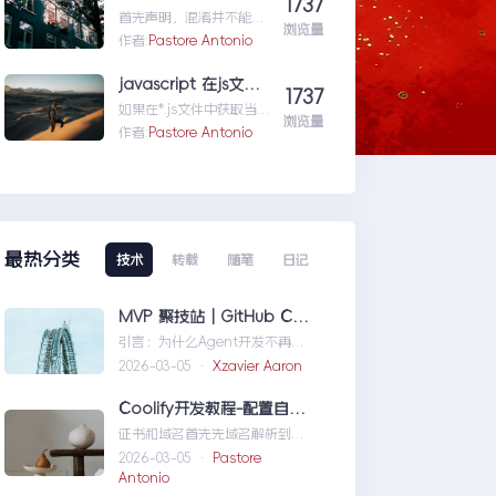
1737
就...wordpress学习五:通
首先声明，混淆并不能防
过wordpress_xmlrpc的
浏览量
反编译工具，只能增加反
作者:
Pastore Antonio
python包远程操作
编译出来的代码阅读难度
wordpress
（把方法和变量名变成无
javascript 在js文件中获取路径
1737
意义的声明如...vs2015自
如果在*.js文件中获取当自
带混淆工具DotFuscator
浏览量
己当前的路径是很重要
作者:
Pastore Antonio
使用方法（超简单）
的。举个例子，如果一个
css文件中引用图片，如
ba...javascript在js文件
中获取路径
最热分类
技术
转载
随笔
日记
MVP 聚技站｜GitHub Copilot SDK 入门：五分钟构建你的第一个 AI Agent
引言：为什么Agent开发不再是
少数人的游戏近年来，随着人工
2026-03-05 ·
Xzavier Aaron
智能技术的快速发展，
AIAgen...MVP聚技站｜
Coolify开发教程-配置自定义域名和证书
GitHubCopilotSDK入门：五分
证书和域名首先先域名解析到
钟构建你的第一个AIAgent
Coolify所在的服务器，然后获取
2026-03-05 ·
Pastore
你的证书NGINX版本的，这里就
Antonio
不赘...Coolify开发教程-配置自定