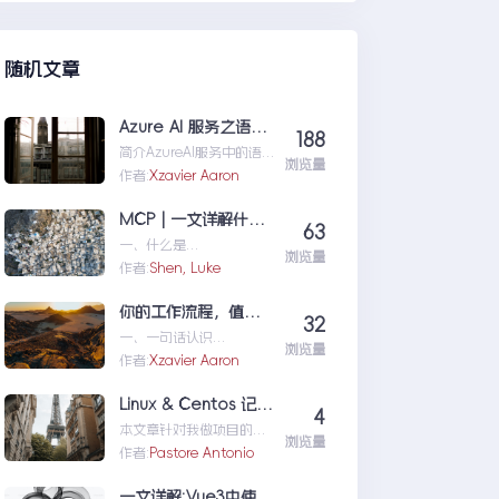
们定位问题，也为...修复moss本
机访问SharePoint401.1HTTP错
误
随机文章
Azure AI 服务之语音识别
188
简介AzureAI服务中的语
浏览量
音识别API是微软提供的一
作者:
Xzavier Aaron
项先进技术，旨在帮助开
发者轻松实现语...AzureAI
MCP | 一文详解什么是 MCP以及 MCP 可以做什么
63
服务之语音识别
一、什么是
浏览量
MCPMCP（ModelConte
作者:
Shen, Luke
xtProtocol）是一个专为
大型语言模型（L...MCP|
你的工作流程，值得一个“全自动数字分身”：录制、截图、成文，一气呵成
32
一文详解什么是MCP以及
一、一句话认识
MCP可以做什么
浏览量
TestFlowRecorder在数字
作者:
Xzavier Aaron
化工作环境中，如何准确
记录操作步骤并生成清...
Linux & Centos 记忆大全
4
你的工作流程，值得一个
本文章针对我做项目的时
“全自动数字分身”：录
浏览量
候出现的一些经典问题进
作者:
Pastore Antonio
制、截图、成文，一气呵
行说明：关于
成
yumError:Cannotret...Li
一文详解:Vue3中使用Vue Router