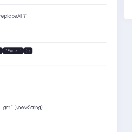
laceAll了
,
"Excel"
);
)
g,”gm”),newString)