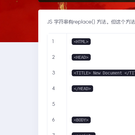
JS 字符串有replace() 方法。但
1
<HTML>
2
<HEAD>
3
<TITLE> New Document </TI
4
</HEAD>
5
6
<BODY>