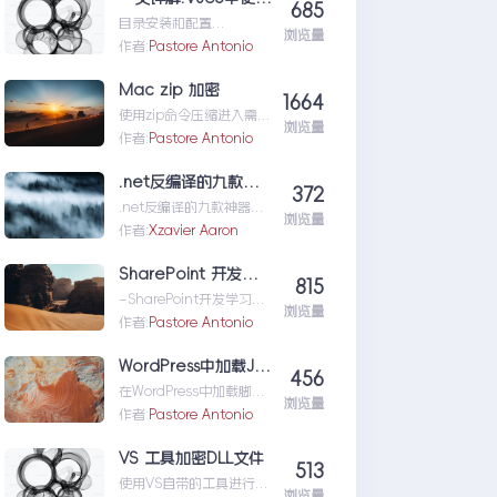
685
nux&Centos记忆大全
目录安装和配置
浏览量
VueRouter安装
作者:
Pastore Antonio
VueRouter配置
VueRouterVueR...一文详
Mac zip 加密
1664
解:Vue3中使用
使用zip命令压缩进入需要
VueRouter
浏览量
压缩文件的目录后执行单
作者:
Pastore Antonio
个文件:zip-
etest.ziptext...Maczip加
.net反编译的九款神器
372
密
.net反编译的九款神器
浏览量
</h1><....net反编译的九
作者:
Xzavier Aaron
款神器
SharePoint 开发学习——Timer Job
815
–SharePoint开发学习
浏览量
——TimerJob–作者：
作者:
Pastore Antonio
spri...SharePoint开发学
习——TimerJob
WordPress中加载JavaScript脚本的方法
456
在WordPress中加载脚本
浏览量
（为CSS和JS，下同）文
作者:
Pastore Antonio
件，大多数人的做法是直
接在hea...WordPress中
VS 工具加密DLL文件
513
加载JavaScript脚本的方
使用VS自带的工具进行
法
浏览量