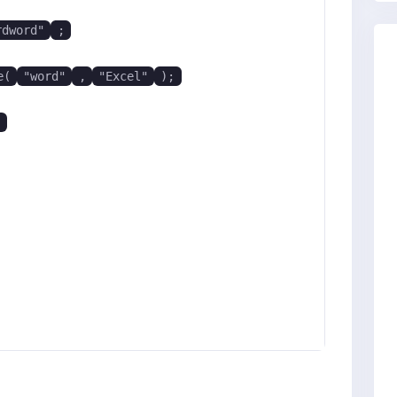
rdword"
;
e(
"word"
,
"Excel"
);
;