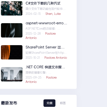
们定位问题，也为...修复moss本
C#文件下载的几种方式
机访问SharePoint401.1HTTP错
简介文件下载功能在现代软件开
误
发中占据了重要地位，无论是为
2026-02-15 ·
Shen, Luke
用户提供资源、分发文档，还是
实现数据传输，...C#文件下载的
aspnet-wwwroot-error-solution
几种方式
ASP.NETCore启动报错：
DirectoryNotFoundException
2025-12-28 ·
Pastore
wwwroo...aspnet-wwwroot-
Antonio
error-solution
SharePoint Server 出现 ERR_HTTP2_PROTOCOL_ERROR
如果SharePointServer在http的
情况下能够访问，但是在https
2025-10-21 ·
Pastore Antonio
下不能访问报错
如...SharePointServer出现
.NET CORE 快速文本搜索器
ERR_HTTP2_PROTOCOL_ERRO
简单的搜索引擎：
R
usingSystem;usingSystem.Co
2025-09-25 ·
Pastore
llections.Gen....NETCORE快速
Antonio
文本搜索器
最新发布
分类
标签