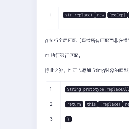
1
str.replace(
new
RegExp(
g 执行全局匹配（查找所有匹配而非在
m 执行多行匹配。
除此之外，也可以添加 Stirng对象的原型
1
String.prototype.replaceAl
2
return
this
.replace(
n
3
}