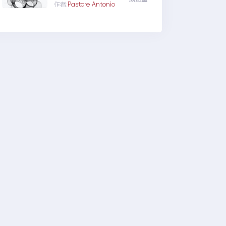
DLL的加密，这样反编译
作者:
Pastore Antonio
出来也不能运行，类似js
的混淆压缩此工具值适用
于代码...VS工具加密DLL
文件