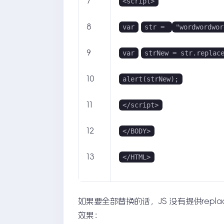
7
<script>
8
var
str = 
"wordwordwor
9
var
strNew = str.replac
10
alert(strNew);
11
</script>
12
</BODY>
13
</HTML>
如果要全部替换的话，JS 没有提供repla
效果：