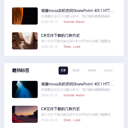
服务之语音识别
修复moss本机访问SharePoint 401.1 HTTP错误
环境概述在本次问题分析中，我们首先需要明确系统
的运行环境。了解环境配置不仅能帮助我们定位问
2026-02-15 ·
Xzavier Aaron
题，也为...修复moss本机访问
SharePoint401.1HTTP错误
C#文件下载的几种方式
简介文件下载功能在现代软件开发中占据了重要地
位，无论是为用户提供资源、分发文档，还是实现数
2026-02-15 ·
Shen, Luke
据传输，...C#文件下载的几种方式
最热标签
C#
Shar..
Word..
Linux
修复moss本机访问SharePoint 401.1 HTTP错误
环境概述在本次问题分析中，我们首先需要明确系统
的运行环境。了解环境配置不仅能帮助我们定位问
2026-02-15 ·
Xzavier Aaron
题，也为...修复moss本机访问
SharePoint401.1HTTP错误
C#文件下载的几种方式
简介文件下载功能在现代软件开发中占据了重要地
位，无论是为用户提供资源、分发文档，还是实现数
2026-02-15 ·
Shen, Luke
据传输，...C#文件下载的几种方式