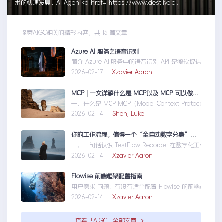
术的快速发展，AI Agen <a href="https://www.destlive.c...
探索AIGC相关的精彩内容，共 15 篇文章
Azure AI 服务之语音识别
简介 Azure AI 服务中的语音识别 API 是微软提供的一
2026-02-17 ·
Xzavier Aaron
MCP | 一文详解什么是 MCP以及 MCP 可以做什么
一、什么是 MCP MCP（Model Context Protoco
2026-02-14 ·
Shen, Luke
你的工作流程，值得一个“全自动数字分身”：录制、截图、成文，一气呵成
一、一句话认识 TestFlow Recorder 在数字化工作环
2026-02-14 ·
Xzavier Aaron
Flowise 前端框架配置指南
用户需求 问题：有没有适合配置 Flowise 的前端框架？ 目标：
2026-02-14 ·
Xzavier Aaron
查看「AIGC」全部文章