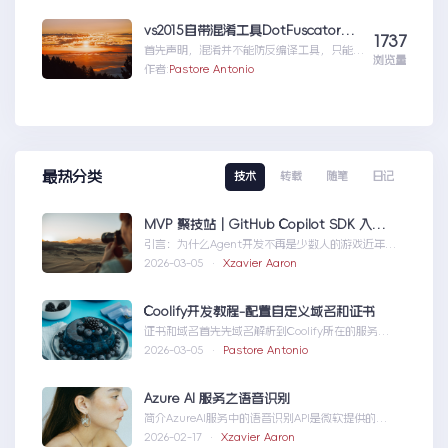
vs2015自带混淆工具DotFuscator使用方法（超简单）
1737
首先声明，混淆并不能防反编译工具，只能增
浏览量
加反编译出来的代码阅读难度（把方法和变量
作者:
Pastore Antonio
名变成无意义的声明如...vs2015自带混淆工
具DotFuscator使用方法（超简单）
最热分类
技术
转载
随笔
日记
MVP 聚技站｜GitHub Copilot SDK 入门：五分钟构建你的第一个 AI Agent
引言：为什么Agent开发不再是少数人的游戏近年
来，随着人工智能技术的快速发展，AIAgen...MVP
2026-03-05 ·
Xzavier Aaron
聚技站｜GitHubCopilotSDK入门：五分钟构建你的
第一个AIAgent
Coolify开发教程-配置自定义域名和证书
证书和域名首先先域名解析到Coolify所在的服务
器，然后获取你的证书NGINX版本的，这里就不
2026-03-05 ·
Pastore Antonio
赘...Coolify开发教程-配置自定义域名和证书
Azure AI 服务之语音识别
简介AzureAI服务中的语音识别API是微软提供的一
项先进技术，旨在帮助开发者轻松实现语...AzureAI
2026-02-17 ·
Xzavier Aaron