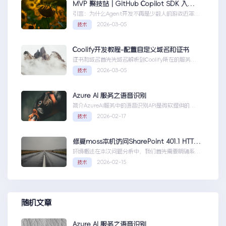
MVP 聚技站｜GitHub Copilot SDK 入门：五分钟构建你的第一个 AI Agent
引言：为什么Agent开发不再是少数人的游戏近年
来，随着人工智能技术的快速发展，AIAgen...MVP
2026-03-05
技术
聚技站｜GitHubCopilotSDK入门：五分钟构建你的
第一个AIAgent
Coolify开发教程-配置自定义域名和证书
证书和域名首先先域名解析到Coolify所在的服务
器，然后获取你的证书NGINX版本的，这里就不
2026-03-05
技术
赘...Coolify开发教程-配置自定义域名和证书
Azure AI 服务之语音识别
简介AzureAI服务中的语音识别API是微软提供的一
项先进技术，旨在帮助开发者轻松实现语...AzureAI
2026-02-17
技术
服务之语音识别
修复moss本机访问SharePoint 401.1 HTTP错误
环境概述在本次问题分析中，我们首先需要明确系统
的运行环境。了解环境配置不仅能帮助我们定位问
2026-02-15
技术
题，也为...修复moss本机访问
SharePoint401.1HTTP错误
随机文章
Azure AI 服务之语音识别