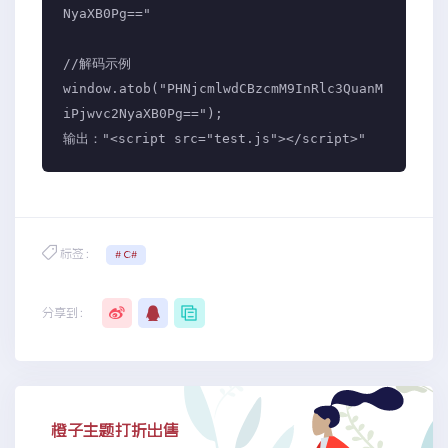
NyaXB0Pg=="

//解码示例

window.atob("PHNjcmlwdCBzcmM9InRlc3QuanM
iPjwvc2NyaXB0Pg=="); 

标签：
# C#
分享到：
橙子主题打折出售