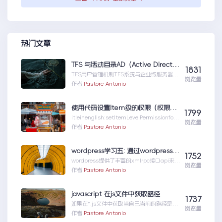
热门文章
TFS 与活动目录AD（Active Directory)的同步机制
1831
TFS用户管理机制TFS系统与企业域服务器用
浏览量
户系统（或本地计算机用户系统）高度集成在
作者:
Pastore Antonio
一起，使用域服...TFS与活动目录
AD（ActiveDirectory)的同步机制
使用代码设置Item级的权限（权限总结1）
1799
itleinenglish:setItemLevelPermissionforS
浏览量
har...使用代码设置Item级的权限（权限总结
作者:
Pastore Antonio
1）
wordpress学习五: 通过wordpress_xmlrpc的python包远程操作wordpress
1752
wordpress提供了丰富的xmlrpc接口api来供
浏览量
我们远程操控wp的内容。伟大的开源社区有
作者:
Pastore Antonio
人就...wordpress学习五:通过
wordpress_xmlrpc的python包远程操作
wordpress
javascript 在js文件中获取路径
1737
如果在*.js文件中获取当自己当前的路径是很
浏览量
重要的。举个例子，如果一个css文件中引用
作者:
Pastore Antonio
图片，如ba...javascript在js文件中获取路径