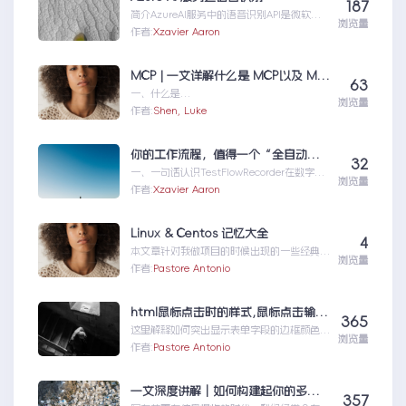
187
简介AzureAI服务中的语音识别API是微软提
浏览量
供的一项先进技术，旨在帮助开发者轻松实现
作者:
Xzavier Aaron
语...AzureAI服务之语音识别
MCP | 一文详解什么是 MCP以及 MCP 可以做什么
63
一、什么是
浏览量
MCPMCP（ModelContextProtocol）是一
作者:
Shen, Luke
个专为大型语言模型（L...MCP|一文详解什么
是MCP以及MCP可以做什么
你的工作流程，值得一个“全自动数字分身”：录制、截图、成文，一气呵成
32
一、一句话认识TestFlowRecorder在数字化
浏览量
工作环境中，如何准确记录操作步骤并生成
作者:
Xzavier Aaron
清...你的工作流程，值得一个“全自动数字分
身”：录制、截图、成文，一气呵成
Linux & Centos 记忆大全
4
本文章针对我做项目的时候出现的一些经典问
浏览量
题进行说明：关于
作者:
Pastore Antonio
yumError:Cannotret...Linux&Centos记忆
大全
html鼠标点击时的样式,鼠标点击输入框时高亮显示边框颜色【jquery和css实现】…
365
这里解释如何突出显示表单字段的边框颜色、
浏览量
背景颜色等，如焦点上的HTML输入文本框、
作者:
Pastore Antonio
输入密码、选择下拉...html鼠标点击时的样
式,鼠标点击输入框时高亮显示边框颜色
【jquery和css实现】…
一文深度讲解｜如何构建起你的多模态AI知识库
357