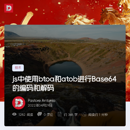
Skip
to
the
content
技术
js中使用btoa和atob进行Base64
的编码和解码
Pastore Antonio
2022年04月29日
1282 阅读
0 评论
约 368 字
阅读约 1 分钟