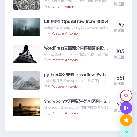
写在前面在信息爆炸的时代，我们经常会在各
浏览量
种平台上碰到优质的技术讲座或深度播客。这
作者:
Xzavier Aaron
些内容或许是一次2...一文深度讲解｜如何构
建起你的多模态AI知识库
C# 后台Http访问 raw from 键值对
97
usingRestSharp;usingSystem;usingSyst
浏览量
em.Collec...C#后台Http访问rawfrom键值
作者:
Pastore Antonio
对
WordPress文章部分内容加密的设置方法！
105
我们在使用wordpress网站的时候，经常会用
浏览量
到文章加密的方法，这个操作在发布的时候设
作者:
Pastore Antonio
置公开度的时...WordPress文章部分内容加密
的设置方法！
python怎么安装tensorflow-Python使用pip安装TensorFlow模块
561
1.首先确保已经安装python，然后用pip来安
浏览量
装matplotlib模块。2.进入到cmd窗
作者:
Pastore Antonio
口...python怎么安装tensorflow-Python使
用pip安装TensorFlow模块
0%
Sharepoin学习笔记—架构系列– Sharepoint的数据模型(DataModel)、数据管理(Data Management)与查询(Query System)
601
SharepointFoundation中的首要数据结构就
浏览量
是列表(List),每个...Sharepoin学习笔记—架
作者:
Pastore Antonio
构系列–Sharepoint的数据模型
(DataModel)、数据管理
(DataManagement)与查询
(QuerySystem)