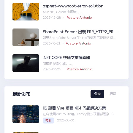
aspnet-wwwroot-error-solution
ASP.NETCore启动报错：
DirectoryNotFoundExceptionwwwroo...aspnet-
2025-12-28 ·
Pastore Antonio
wwwroot-error-solution
SharePoint Server 出现 ERR_HTTP2_PROTOCOL_ERROR
如果SharePointServer在http的情况下能够访问，
但是在https下不能访问报错如...SharePointServer
2025-10-21 ·
Pastore Antonio
出现ERR_HTTP2_PROTOCOL_ERROR
.NET CORE 快速文本搜索器
简单的搜索引擎：
usingSystem;usingSystem.Collections.Gen....N
2025-09-25 ·
Pastore Antonio
ETCORE快速文本搜索器
最新发布
分类
标签
IIS 部署 Vue 项目 404 问题解决方案
在将使用VueRouter的History模式项目部署到IIS
时，可能会遇到刷新页面或...IIS部署Vue项目404问
2026-03-06
转载
题解决方案