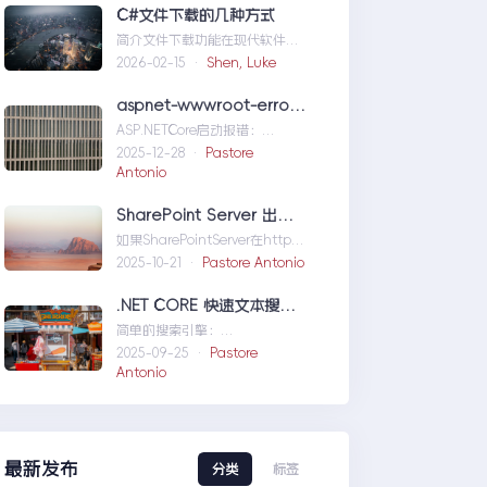
们定位问题，也为...修复moss本
C#文件下载的几种方式
机访问SharePoint401.1HTTP错
简介文件下载功能在现代软件开
误
发中占据了重要地位，无论是为
2026-02-15 ·
Shen, Luke
用户提供资源、分发文档，还是
实现数据传输，...C#文件下载的
aspnet-wwwroot-error-solution
几种方式
ASP.NETCore启动报错：
DirectoryNotFoundException
2025-12-28 ·
Pastore
wwwroo...aspnet-wwwroot-
Antonio
error-solution
SharePoint Server 出现 ERR_HTTP2_PROTOCOL_ERROR
如果SharePointServer在http的
情况下能够访问，但是在https
2025-10-21 ·
Pastore Antonio
下不能访问报错
如...SharePointServer出现
.NET CORE 快速文本搜索器
ERR_HTTP2_PROTOCOL_ERRO
简单的搜索引擎：
R
usingSystem;usingSystem.Co
2025-09-25 ·
Pastore
llections.Gen....NETCORE快速
Antonio
文本搜索器
最新发布
分类
标签