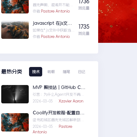
1736
就...wordpress学习五:通
首先声明，混淆并不能防
过wordpress_xmlrpc的
浏览量
反编译工具，只能增加反
作者:
Pastore Antonio
python包远程操作
编译出来的代码阅读难度
wordpress
（把方法和变量名变成无
javascript 在js文件中获取路径
1735
意义的声明如...vs2015自
如果在*.js文件中获取当自
带混淆工具DotFuscator
浏览量
己当前的路径是很重要
作者:
Pastore Antonio
使用方法（超简单）
的。举个例子，如果一个
css文件中引用图片，如
ba...javascript在js文件
中获取路径
最热分类
技术
转载
随笔
日记
MVP 聚技站｜GitHub Copilot SDK 入门：五分钟构建你的第一个 AI Agent
引言：为什么Agent开发不再是
少数人的游戏近年来，随着人工
2026-03-05 ·
Xzavier Aaron
智能技术的快速发展，
AIAgen...MVP聚技站｜
Coolify开发教程-配置自定义域名和证书
GitHubCopilotSDK入门：五分
证书和域名首先先域名解析到
钟构建你的第一个AIAgent
Coolify所在的服务器，然后获取
2026-03-05 ·
Pastore
你的证书NGINX版本的，这里就
Antonio
不赘...Coolify开发教程-配置自定