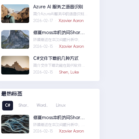
义域名和证书
Azure AI 服务之语音识别
简介AzureAI服务中的语音识别
API是微软提供的一项先进技术，
2026-02-17 ·
Xzavier Aaron
旨在帮助开发者轻松实现
语...AzureAI服务之语音识别
修复moss本机访问SharePoint 401.1 HTTP错误
环境概述在本次问题分析中，我
们首先需要明确系统的运行环
2026-02-15 ·
Xzavier Aaron
境。了解环境配置不仅能帮助我
们定位问题，也为...修复moss本
C#文件下载的几种方式
机访问SharePoint401.1HTTP错
简介文件下载功能在现代软件开
误
发中占据了重要地位，无论是为
2026-02-15 ·
Shen, Luke
用户提供资源、分发文档，还是
实现数据传输，...C#文件下载的
几种方式
最热标签
C#
Shar..
Word..
Linux
修复moss本机访问SharePoint 401.1 HTTP错误
环境概述在本次问题分析中，我
们首先需要明确系统的运行环
2026-02-15 ·
Xzavier Aaron
境。了解环境配置不仅能帮助我