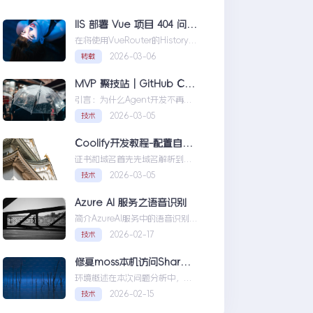
IIS 部署 Vue 项目 404 问题解决方案
在将使用VueRouter的History模
式项目部署到IIS时，可能会遇到
2026-03-06
转载
刷新页面或...IIS部署Vue项目404
问题解决方案
MVP 聚技站｜GitHub Copilot SDK 入门：五分钟构建你的第一个 AI Agent
引言：为什么Agent开发不再是
少数人的游戏近年来，随着人工
2026-03-05
技术
智能技术的快速发展，
AIAgen...MVP聚技站｜
Coolify开发教程-配置自定义域名和证书
GitHubCopilotSDK入门：五分
证书和域名首先先域名解析到
钟构建你的第一个AIAgent
Coolify所在的服务器，然后获取
2026-03-05
技术
你的证书NGINX版本的，这里就
不赘...Coolify开发教程-配置自定
Azure AI 服务之语音识别
义域名和证书
简介AzureAI服务中的语音识别
API是微软提供的一项先进技术，
2026-02-17
技术
旨在帮助开发者轻松实现
语...AzureAI服务之语音识别
修复moss本机访问SharePoint 401.1 HTTP错误
环境概述在本次问题分析中，我
们首先需要明确系统的运行环
2026-02-15
技术
境。了解环境配置不仅能帮助我