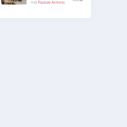
moment是什么？1.日期
作者:
Pastore Antonio
格式化：2.相对时间：3.
日历时间：4.多语...vue之
moment使用