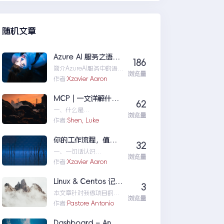
们定位问题，也为...修复moss本
机访问SharePoint401.1HTTP错
误
随机文章
Azure AI 服务之语音识别
186
简介AzureAI服务中的语
浏览量
音识别API是微软提供的一
作者:
Xzavier Aaron
项先进技术，旨在帮助开
发者轻松实现语...AzureAI
MCP | 一文详解什么是 MCP以及 MCP 可以做什么
62
服务之语音识别
一、什么是
浏览量
MCPMCP（ModelConte
作者:
Shen, Luke
xtProtocol）是一个专为
大型语言模型（L...MCP|
你的工作流程，值得一个“全自动数字分身”：录制、截图、成文，一气呵成
32
一文详解什么是MCP以及
一、一句话认识
MCP可以做什么
浏览量
TestFlowRecorder在数字
作者:
Xzavier Aaron
化工作环境中，如何准确
记录操作步骤并生成清...
Linux & Centos 记忆大全
3
你的工作流程，值得一个
本文章针对我做项目的时
“全自动数字分身”：录
浏览量
候出现的一些经典问题进
作者:
Pastore Antonio
制、截图、成文，一气呵
行说明：关于
成
yumError:Cannotret...Li
Dashboard – Analytics | Vuexy – Bootstrap Admin Template