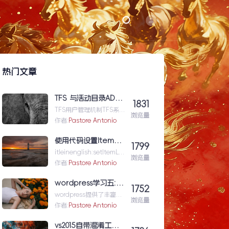
热门文章
TFS 与活动目录AD（Active Directory)的同步机制
1831
TFS用户管理机制TFS系统
浏览量
与企业域服务器用户系统
作者:
Pastore Antonio
（或本地计算机用户系
统）高度集成在一起，使
使用代码设置Item级的权限（权限总结1）
1799
用域服...TFS与活动目录
itleinenglish:setItemLev
AD（ActiveDirectory)的
浏览量
elPermissionforShar...使
作者:
Pastore Antonio
同步机制
用代码设置Item级的权限
（权限总结1）
wordpress学习五: 通过wordpress_xmlrpc的python包远程操作wordpress
1752
wordpress提供了丰富的
浏览量
xmlrpc接口api来供我们
作者:
Pastore Antonio
远程操控wp的内容。伟大
的开源社区有人
vs2015自带混淆工具DotFuscator使用方法（超简单）