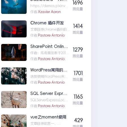
1696
nux&Centos记忆大全
https://demos.pixinven
浏览量
t.com/vuexy-html-
作者:
Xzavier Aaron
admin-
templ...Dashboard–
Chrome 插件开发
1414
Analytics|Vuexy–
文章目录chrome插件的
BootstrapAdminTempla
浏览量
控制能力chrome插件的
作者:
Pastore Antonio
te
主要模块
1.manifesh.jso...Chrome
SharePoint Online Add-in 开发简介
1279
插件开发
作者：陈希章发表于2017
浏览量
年12月22日在再谈
作者:
Pastore Antonio
SharePoint大局观中我提
到了
WordPress常用的函数、方法,判断是否是首页、文章页等函数
1701
Shar...SharePointOnline
选择使用WordPress来搭
Add-in开发简介
浏览量
建博客，主要原因便在于
作者:
Pastore Antonio
WordPress有较高的流行
度，还有各种
SQL Server Express LocalDB 中文乱码问题
1165
围...WordPress常用的函
SQLServerExpressLocal
数、方法,判断是否是首
浏览量
DB中文乱码问题
作者:
Pastore Antonio
页、文章页等函数
ALTERDATABASE[...SQLS
erverExpressLocalDB中
vue之moment使用
429
文乱码问题
文章目录前言一、
浏览量