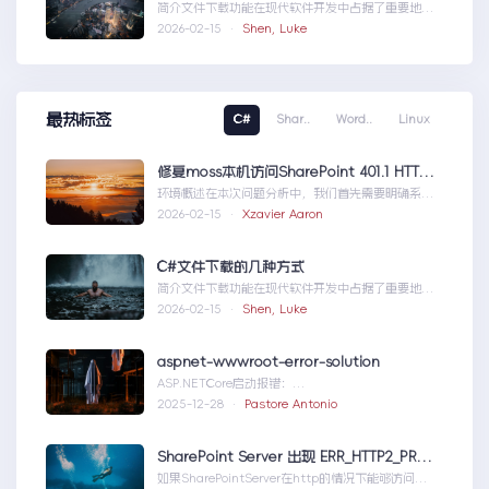
简介文件下载功能在现代软件开发中占据了重要地
位，无论是为用户提供资源、分发文档，还是实现数
2026-02-15 ·
Shen, Luke
据传输，...C#文件下载的几种方式
最热标签
C#
Shar..
Word..
Linux
修复moss本机访问SharePoint 401.1 HTTP错误
环境概述在本次问题分析中，我们首先需要明确系统
的运行环境。了解环境配置不仅能帮助我们定位问
2026-02-15 ·
Xzavier Aaron
题，也为...修复moss本机访问
SharePoint401.1HTTP错误
C#文件下载的几种方式
简介文件下载功能在现代软件开发中占据了重要地
位，无论是为用户提供资源、分发文档，还是实现数
2026-02-15 ·
Shen, Luke
据传输，...C#文件下载的几种方式
aspnet-wwwroot-error-solution
ASP.NETCore启动报错：
DirectoryNotFoundExceptionwwwroo...aspnet-
2025-12-28 ·
Pastore Antonio
wwwroot-error-solution
SharePoint Server 出现 ERR_HTTP2_PROTOCOL_ERROR
如果SharePointServer在http的情况下能够访问，