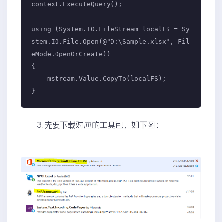
context.ExecuteQuery();

using (System.IO.FileStream localFS = Sy
stem.IO.File.Open(@"D:\Sample.xlsx", Fil
eMode.OpenOrCreate))

{

    mstream.Value.CopyTo(localFS);

}
3.先要下载对应的工具包，如下图：