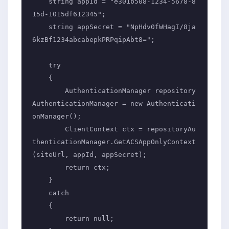
    string appId = "e301b508-1234-5678-8
15d-1015df612345";

    string appSecret = "NpHdv0fWHagI/8ja
6kzBf1234abcabepkPRPqipAbt8=";

    try

    {

        AuthenticationManager repository
AuthenticationManager = new Authenticati
onManager();

        ClientContext ctx = repositoryAu
thenticationManager.GetACSAppOnlyContext
(siteUrl, appId, appSecret);

        return ctx;

    }

    catch

    {

        return null;
