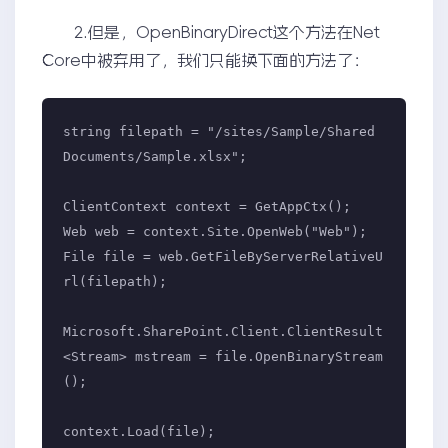
2.但是，OpenBinaryDirect这个方法在Net
Core中被弃用了，我们只能换下面的方法了：
string filepath = "/sites/Sample/Shared 
Documents/Sample.xlsx";

ClientContext context = GetAppCtx();

Web web = context.Site.OpenWeb("Web");

File file = web.GetFileByServerRelativeU
rl(filepath);

Microsoft.SharePoint.Client.ClientResult
<Stream> mstream = file.OpenBinaryStream
();

context.Load(file);
