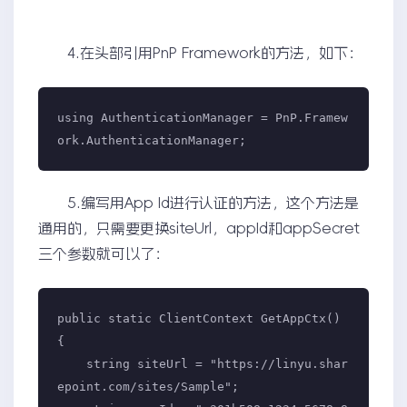
4.在头部引用PnP Framework的方法，如下：
using AuthenticationManager = PnP.Framew
ork.AuthenticationManager;
5.编写用App Id进行认证的方法，这个方法是
通用的，只需要更换siteUrl，appId和appSecret
三个参数就可以了：
public static ClientContext GetAppCtx()

{

    string siteUrl = "https://linyu.shar
epoint.com/sites/Sample";
