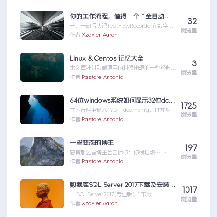
是MCP以及MCP可以做什么
你的工作流程，值得一个“全自动数字分身”：录制、截图、成文，一气呵成
32
一、一句话认识TestFlowRecorder在数字化
浏览量
工作环境中，如何准确记录操作步骤并生成
作者:
Xzavier Aaron
清...你的工作流程，值得一个“全自动数字分
身”：录制、截图、成文，一气呵成
Linux & Centos 记忆大全
3
本文章针对我做项目的时候出现的一些经典问
浏览量
题进行说明：关于
作者:
Pastore Antonio
yumError:Cannotret...Linux&Centos记忆
大全
64位windows系统如何显示32位dcom组件配置
1725
在运行栏中输入命令：dcomcnfg，打开组件
浏览量
服务管理窗口，但是却发现找不到
作者:
Pastore Antonio
MicrosoftEx...64位windows系统如何显示
32位dcom组件配置
一些变态的博主
197
总有那么些博主会告诉你：你很垃圾……
浏览量
https://www.cnblogs.com/yinghua...一
作者:
Pastore Antonio
些变态的博主
数据库SQL Server 2017下载及安装 原创
1017
一.SQLServer2017(专业版）1.下载
浏览量
SQLServer2017链...数据库SQLServer2017下
作者:
Xzavier Aaron
载及安装原创