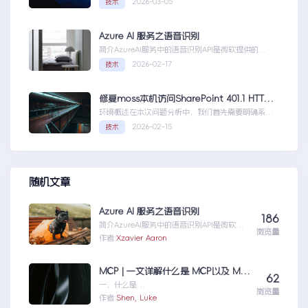
2026-03-05
技术
赘...Coolify开发教程-配置自定义域名和证书
Azure AI 服务之语音识别
简介AzureAI服务中的语音识别API是微软提供的一
项先进技术，旨在帮助开发者轻松实现语...AzureAI
2026-02-17
技术
服务之语音识别
修复moss本机访问SharePoint 401.1 HTTP错误
环境概述在本次问题分析中，我们首先需要明确系统
的运行环境。了解环境配置不仅能帮助我们定位问
2026-02-15
技术
题，也为...修复moss本机访问
SharePoint401.1HTTP错误
随机文章
Azure AI 服务之语音识别
186
简介AzureAI服务中的语音识别API是微软提
浏览量
供的一项先进技术，旨在帮助开发者轻松实现
作者:
Xzavier Aaron
语...AzureAI服务之语音识别
MCP | 一文详解什么是 MCP以及 MCP 可以做什么
62
一、什么是
浏览量
MCPMCP（ModelContextProtocol）是一
作者:
Shen, Luke
个专为大型语言模型（L...MCP|一文详解什么