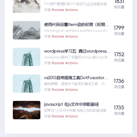
1831
TFS用户管理机制TFS系统与企业域服务器用
浏览量
户系统（或本地计算机用户系统）高度集成在
作者:
Pastore Antonio
一起，使用域服...TFS与活动目录
AD（ActiveDirectory)的同步机制
使用代码设置Item级的权限（权限总结1）
1799
itleinenglish:setItemLevelPermissionforS
浏览量
har...使用代码设置Item级的权限（权限总结
作者:
Pastore Antonio
1）
wordpress学习五: 通过wordpress_xmlrpc的python包远程操作wordpress
1752
wordpress提供了丰富的xmlrpc接口api来供
浏览量
我们远程操控wp的内容。伟大的开源社区有
作者:
Pastore Antonio
人就...wordpress学习五:通过
wordpress_xmlrpc的python包远程操作
wordpress
vs2015自带混淆工具DotFuscator使用方法（超简单）
1736
首先声明，混淆并不能防反编译工具，只能
浏览量
增加反编译出来的代码阅读难度（把方法和
作者:
Pastore Antonio
变量名变成无意义的声明如...vs2015自带混
淆工具DotFuscator使用方法（超简单）
javascript 在js文件中获取路径
1735
如果在*.js文件中获取当自己当前的路径是很
浏览量
重要的。举个例子，如果一个css文件中引用
作者:
Pastore Antonio
图片，如ba...javascript在js文件中获取路径