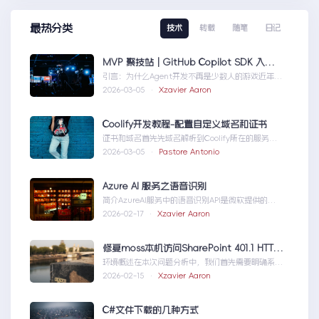
最热分类
技术
转载
随笔
日记
MVP 聚技站｜GitHub Copilot SDK 入门：五分钟构建你的第一个 AI Agent
引言：为什么Agent开发不再是少数人的游戏近年
来，随着人工智能技术的快速发展，AIAgen...MVP
2026-03-05 ·
Xzavier Aaron
聚技站｜GitHubCopilotSDK入门：五分钟构建你的
第一个AIAgent
Coolify开发教程-配置自定义域名和证书
证书和域名首先先域名解析到Coolify所在的服务
器，然后获取你的证书NGINX版本的，这里就不
2026-03-05 ·
Pastore Antonio
赘...Coolify开发教程-配置自定义域名和证书
Azure AI 服务之语音识别
简介AzureAI服务中的语音识别API是微软提供的一
项先进技术，旨在帮助开发者轻松实现语...AzureAI
2026-02-17 ·
Xzavier Aaron
服务之语音识别
修复moss本机访问SharePoint 401.1 HTTP错误
环境概述在本次问题分析中，我们首先需要明确系统
的运行环境。了解环境配置不仅能帮助我们定位问
2026-02-15 ·
Xzavier Aaron
题，也为...修复moss本机访问
SharePoint401.1HTTP错误
C#文件下载的几种方式