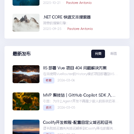
但是在https下不能访问报错如...SharePointServer
2025-10-21 ·
Pastore Antonio
出现ERR_HTTP2_PROTOCOL_ERROR
.NET CORE 快速文本搜索器
简单的搜索引擎：
usingSystem;usingSystem.Collections.Gen....N
2025-09-25 ·
Pastore Antonio
ETCORE快速文本搜索器
最新发布
分类
标签
IIS 部署 Vue 项目 404 问题解决方案
在将使用VueRouter的History模式项目部署到IIS
时，可能会遇到刷新页面或...IIS部署Vue项目404问
2026-03-06
转载
题解决方案
MVP 聚技站｜GitHub Copilot SDK 入门：五分钟构建你的第一个 AI Agent
引言：为什么Agent开发不再是少数人的游戏近年
来，随着人工智能技术的快速发展，AIAgen...MVP
2026-03-05
技术
聚技站｜GitHubCopilotSDK入门：五分钟构建你的
第一个AIAgent
Coolify开发教程-配置自定义域名和证书
证书和域名首先先域名解析到Coolify所在的服务
器，然后获取你的证书NGINX版本的，这里就不