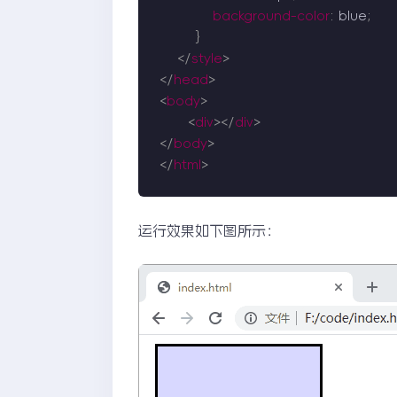
background-color
:
 blue
;
}
</
style
>
</
head
>
<
body
>
<
div
>
</
div
>
</
body
>
</
html
>
运行效果如下图所示：