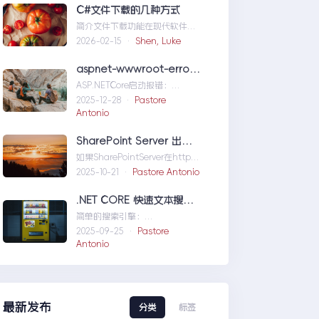
们定位问题，也为...修复moss本
C#文件下载的几种方式
机访问SharePoint401.1HTTP错
简介文件下载功能在现代软件开
误
发中占据了重要地位，无论是为
2026-02-15 ·
Shen, Luke
用户提供资源、分发文档，还是
实现数据传输，...C#文件下载的
aspnet-wwwroot-error-solution
几种方式
ASP.NETCore启动报错：
DirectoryNotFoundException
2025-12-28 ·
Pastore
wwwroo...aspnet-wwwroot-
Antonio
error-solution
SharePoint Server 出现 ERR_HTTP2_PROTOCOL_ERROR
如果SharePointServer在http的
情况下能够访问，但是在https
2025-10-21 ·
Pastore Antonio
下不能访问报错
如...SharePointServer出现
.NET CORE 快速文本搜索器
ERR_HTTP2_PROTOCOL_ERRO
简单的搜索引擎：
R
usingSystem;usingSystem.Co
2025-09-25 ·
Pastore
llections.Gen....NETCORE快速
Antonio
文本搜索器
最新发布
分类
标签