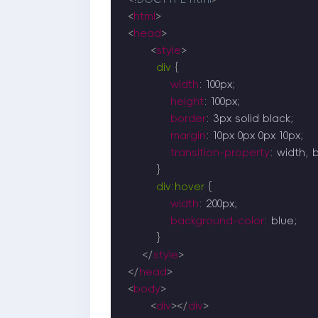
<
html
>
<
head
>
<
style
>
div
{
width
:
 100px
;
height
:
 100px
;
border
:
 3px solid black
;
margin
:
 10px 0px 0px 10px
;
transition-property
:
 width
,
 
}
div:hover
{
width
:
 200px
;
background-color
:
 blue
;
}
</
style
>
</
head
>
<
body
>
<
div
>
</
div
>