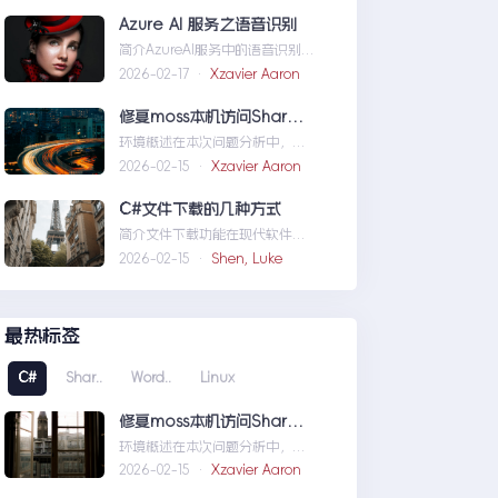
义域名和证书
Azure AI 服务之语音识别
简介AzureAI服务中的语音识别
API是微软提供的一项先进技术，
2026-02-17 ·
Xzavier Aaron
旨在帮助开发者轻松实现
语...AzureAI服务之语音识别
修复moss本机访问SharePoint 401.1 HTTP错误
环境概述在本次问题分析中，我
们首先需要明确系统的运行环
2026-02-15 ·
Xzavier Aaron
境。了解环境配置不仅能帮助我
们定位问题，也为...修复moss本
C#文件下载的几种方式
机访问SharePoint401.1HTTP错
简介文件下载功能在现代软件开
误
发中占据了重要地位，无论是为
2026-02-15 ·
Shen, Luke
用户提供资源、分发文档，还是
实现数据传输，...C#文件下载的
几种方式
最热标签
C#
Shar..
Word..
Linux
修复moss本机访问SharePoint 401.1 HTTP错误
环境概述在本次问题分析中，我
们首先需要明确系统的运行环
2026-02-15 ·
Xzavier Aaron
境。了解环境配置不仅能帮助我