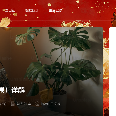
开发日记
数据统计
生活记录
渡效果）详解
 评论
约 5191 字
阅读约 11 分钟