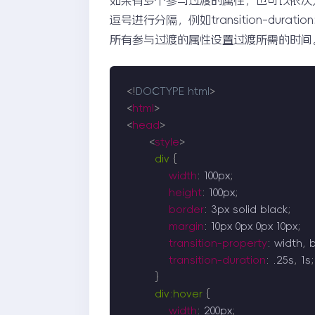
逗号进行分隔，例如transition-durati
所有参与过渡的属性设置过渡所需的时间
<!
DOCTYPE
html
>
<
html
>
<
head
>
<
style
>
div
{
width
:
 100px
;
height
:
 100px
;
border
:
 3px solid black
;
margin
:
 10px 0px 0px 10px
;
transition-property
:
 width
,
 
transition-duration
:
 .25s
,
 1s
;
}
div:hover
{
width
:
 200px
;