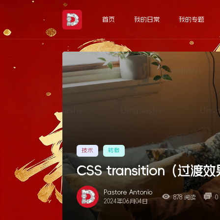
Skip
to
首页
我的日常
我的专题
the
content
技术
转载
CSS transition（过
Pastore Antonio
878 阅读
0
2024年06月04日