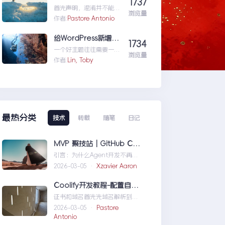
1737
就...wordpress学习五:通
首先声明，混淆并不能防
过wordpress_xmlrpc的
浏览量
反编译工具，只能增加反
作者:
Pastore Antonio
python包远程操作
编译出来的代码阅读难度
wordpress
（把方法和变量名变成无
给WordPress新增主题配置页面
1734
意义的声明如...vs2015自
一个好主题往往需要一个
带混淆工具DotFuscator
浏览量
友好人性的配置页面，那
作者:
Lin, Toby
使用方法（超简单）
怎么做呢？请听我细细道
来。
最热分类
技术
转载
随笔
日记
MVP 聚技站｜GitHub Copilot SDK 入门：五分钟构建你的第一个 AI Agent
引言：为什么Agent开发不再是
少数人的游戏近年来，随着人工
2026-03-05 ·
Xzavier Aaron
智能技术的快速发展，
AIAgen...MVP聚技站｜
Coolify开发教程-配置自定义域名和证书
GitHubCopilotSDK入门：五分
证书和域名首先先域名解析到
钟构建你的第一个AIAgent
Coolify所在的服务器，然后获取
2026-03-05 ·
Pastore
你的证书NGINX版本的，这里就
Antonio
不赘...Coolify开发教程-配置自定