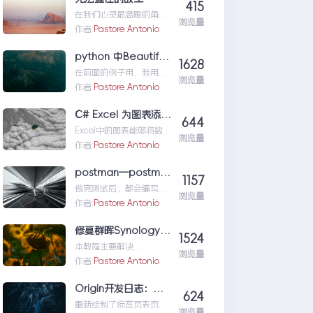
415
nux&Centos记忆大全
在我们心灵最温暖的角
浏览量
落，总有一寸土地是属于
作者:
Pastore Antonio
故乡的。虽然我们看似已
远离故土，可骨子里对故
python 中BeautifulSoup入门
1628
乡的依恋却是从未冷却
在前面的例子用，我用了
过。我们无论漂泊他乡，
浏览量
BeautifulSoup来从58同
作者:
Pastore Antonio
还是在繁华都市平步青
城抓取了手机维修的店铺
云，可故乡的悠悠情思总
信息，这个库使用起
C# Excel 为图表添加模拟运算表
会潜入梦乡与你缠绵。是
644
来...python中
儿时那一缕缕茉莉的清香
Excel中的图表能够将数据
BeautifulSoup入门
浏览量
萦绕在梦境，也是邻家那
可视化，方便我们比较分
作者:
Pastore Antonio
已锈迹斑斑的铁壶里，开
析数据。但也有一定的局
出艳丽的花儿在梦的边缘
限，例如：不能够直接从
postman—postman生成测试报告
摇曳。故土就这样根深蒂
1157
图...C#Excel为图表添加模
做完测试后，都会编写一
固地在我们的灵魂深处烙
拟运算表
浏览量
份测试报告，测试报告中
下深深的印记。
作者:
Pastore Antonio
最主要的就是呈现出测试
结果，哪些用例通过了，
修复群晖Synology Drive client右键菜单缺失问题
1524
哪些用例...postman—
本教程主要解决
postman生成测试报告
浏览量
windows10右键菜单中没
作者:
Pastore Antonio
有SynologyDrive菜单的
问题，整体思路是找到...
Origin开发日志：标签列表页面和分类列表页面重绘
624
修复群晖
重新绘制了标签页表页面
SynologyDriveclient右键
浏览量