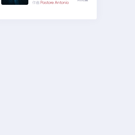
和分类列表页面，如下：
作者:
Pastore Antonio
菜单缺失问题
列表页面头部为标题，其
他分类和标签，下部展示
描述，后期...Origin开发
日志：标签列表页面和分
类列表页面重绘