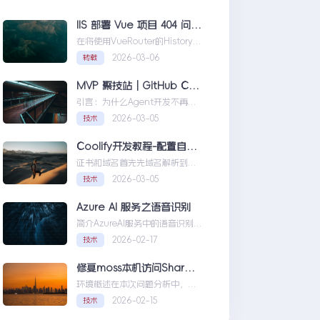
IIS 部署 Vue 项目 404 问题解决方案
在将使用VueRouter的History模
式项目部署到IIS时，可能会遇到
2026-03-06
转载
刷新页面或...IIS部署Vue项目404
问题解决方案
MVP 聚技站｜GitHub Copilot SDK 入门：五分钟构建你的第一个 AI Agent
引言：为什么Agent开发不再是
少数人的游戏近年来，随着人工
2026-03-05
技术
智能技术的快速发展，
AIAgen...MVP聚技站｜
Coolify开发教程-配置自定义域名和证书
GitHubCopilotSDK入门：五分
证书和域名首先先域名解析到
钟构建你的第一个AIAgent
Coolify所在的服务器，然后获取
2026-03-05
技术
你的证书NGINX版本的，这里就
不赘...Coolify开发教程-配置自定
Azure AI 服务之语音识别
义域名和证书
简介AzureAI服务中的语音识别
API是微软提供的一项先进技术，
2026-02-17
技术
旨在帮助开发者轻松实现
语...AzureAI服务之语音识别
修复moss本机访问SharePoint 401.1 HTTP错误
环境概述在本次问题分析中，我
们首先需要明确系统的运行环
2026-02-15
技术
境。了解环境配置不仅能帮助我