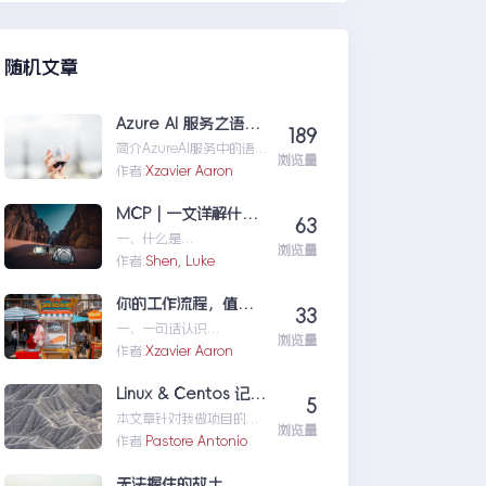
们定位问题，也为...修复moss本
机访问SharePoint401.1HTTP错
误
随机文章
Azure AI 服务之语音识别
189
简介AzureAI服务中的语
浏览量
音识别API是微软提供的一
作者:
Xzavier Aaron
项先进技术，旨在帮助开
发者轻松实现语...AzureAI
MCP | 一文详解什么是 MCP以及 MCP 可以做什么
63
服务之语音识别
一、什么是
浏览量
MCPMCP（ModelConte
作者:
Shen, Luke
xtProtocol）是一个专为
大型语言模型（L...MCP|
你的工作流程，值得一个“全自动数字分身”：录制、截图、成文，一气呵成
33
一文详解什么是MCP以及
一、一句话认识
MCP可以做什么
浏览量
TestFlowRecorder在数字
作者:
Xzavier Aaron
化工作环境中，如何准确
记录操作步骤并生成清...
Linux & Centos 记忆大全
5
你的工作流程，值得一个
本文章针对我做项目的时
“全自动数字分身”：录
浏览量
候出现的一些经典问题进
作者:
Pastore Antonio
制、截图、成文，一气呵
行说明：关于
成
yumError:Cannotret...Li
无法握住的故土