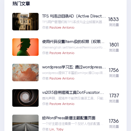
热门文章
TFS 与活动目录AD（Active Directory)的同步机制
1833
TFS用户管理机制TFS系统与企业域服务器用
浏览量
户系统（或本地计算机用户系统）高度集成
作者:
Pastore Antonio
在一起，使用域服...TFS与活动目录
AD（ActiveDirectory)的同步机制
使用代码设置Item级的权限（权限总结1）
1801
itleinenglish:setItemLevelPermissionforS
浏览量
har...使用代码设置Item级的权限（权限总结
作者:
Pastore Antonio
1）
wordpress学习五: 通过wordpress_xmlrpc的python包远程操作wordpress
1756
wordpress提供了丰富的xmlrpc接口api来供
浏览量
我们远程操控wp的内容。伟大的开源社区有
作者:
Pastore Antonio
人就...wordpress学习五:通过
wordpress_xmlrpc的python包远程操作
wordpress
vs2015自带混淆工具DotFuscator使用方法（超简单）
1737
首先声明，混淆并不能防反编译工具，只能增
浏览量
加反编译出来的代码阅读难度（把方法和变量
作者:
Pastore Antonio
名变成无意义的声明如...vs2015自带混淆工
具DotFuscator使用方法（超简单）
给WordPress新增主题配置页面
1736
一个好主题往往需要一个友好人性的配置页
浏览量
面，那怎么做呢？请听我细细道来。
作者:
Lin, Toby