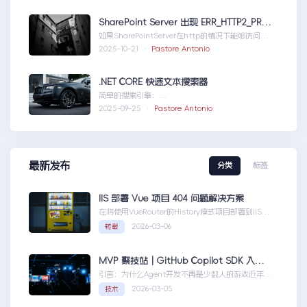
SharePoint Server 出现 ERR_HTTP2_PROTOCOL_ERROR
如果SharePointServer在http的情况下能够访问，
但是在https下不能访问报错如...SharePointServer
2025-10-21 ·
Pastore Antonio
出现ERR_HTTP2_PROTOCOL_ERROR
.NET CORE 快速文本搜索器
简单的搜索引擎：
usingSystem;usingSystem.Collections.Gen....N
2025-09-25 ·
Pastore Antonio
ETCORE快速文本搜索器
最新发布
分类
标签
IIS 部署 Vue 项目 404 问题解决方案
在将使用VueRouter的History模式项目部署到IIS
时，可能会遇到刷新页面或...IIS部署Vue项目404问
2026-03-06
转载
题解决方案
MVP 聚技站｜GitHub Copilot SDK 入门：五分钟构建你的第一个 AI Agent
引言：为什么Agent开发不再是少数人的游戏近年
来，随着人工智能技术的快速发展，AIAgen...MVP
2026-03-05
技术
聚技站｜GitHubCopilotSDK入门：五分钟构建你的