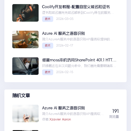
第一个AIAgent
Coolify开发教程-配置自定义域名和证书
证书和域名首先先域名解析到Coolify所在的服务
器，然后获取你的证书NGINX版本的，这里就不
2026-03-05
技术
赘...Coolify开发教程-配置自定义域名和证书
Azure AI 服务之语音识别
简介AzureAI服务中的语音识别API是微软提供的一
项先进技术，旨在帮助开发者轻松实现语...AzureAI
2026-02-17
技术
服务之语音识别
修复moss本机访问SharePoint 401.1 HTTP错误
环境概述在本次问题分析中，我们首先需要明确系统
的运行环境。了解环境配置不仅能帮助我们定位问
2026-02-15
技术
题，也为...修复moss本机访问
SharePoint401.1HTTP错误
随机文章
Azure AI 服务之语音识别
191
简介AzureAI服务中的语音识别API是微软提
浏览量
供的一项先进技术，旨在帮助开发者轻松实现
作者:
Xzavier Aaron
语...AzureAI服务之语音识别