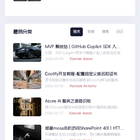
最热分类
技术
转载
随笔
日记
MVP 聚技站｜GitHub Copilot SDK 入门：五分钟构建你的第一个 AI Agent
引言：为什么Agent开发不再是少数人的游戏近年
来，随着人工智能技术的快速发展，AIAgen...MVP
2026-03-05 ·
Xzavier Aaron
聚技站｜GitHubCopilotSDK入门：五分钟构建你的
第一个AIAgent
Coolify开发教程-配置自定义域名和证书
证书和域名首先先域名解析到Coolify所在的服务
器，然后获取你的证书NGINX版本的，这里就不
2026-03-05 ·
Pastore Antonio
赘...Coolify开发教程-配置自定义域名和证书
Azure AI 服务之语音识别
简介AzureAI服务中的语音识别API是微软提供的一
项先进技术，旨在帮助开发者轻松实现语...AzureAI
2026-02-17 ·
Xzavier Aaron
服务之语音识别
修复moss本机访问SharePoint 401.1 HTTP错误
环境概述在本次问题分析中，我们首先需要明确系统
的运行环境。了解环境配置不仅能帮助我们定位问