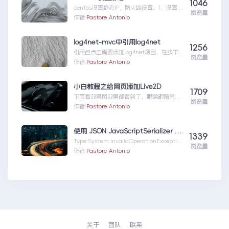
1046
centos设置静态IP，防火墙设置。1、设置虚
浏览量
拟机的网络适配器为NAT模式2、找到子网掩
作者:
Pastore Antonio
码...centos设置静态IP
log4net-mvc中引用log4net
1256
引用包点击需要添加log4net项目，在线下载
浏览量
安装包，如下：在管理器中输入log4net下载
作者:
Pastore Antonio
一个...log4net-mvc中引用log4net
小白教程之给网页添加Live2D
1709
下面看效果图效果都看到了，眼睛跟随鼠标
浏览量
聚焦，可以换装，还能换人，能弹出对话
作者:
Pastore Antonio
框……功能太多不一一介绍...小白教程之给网
页添加Live2D
使用 JSON JavaScriptSerializer 进行序列化或反序列化时出错。字符串的长度超过了为 maxJsonLength 属性设置的值
1339
Type:System.InvalidOperationException
浏览量
,mscorlib,...使用
作者:
Pastore Antonio
JSONJavaScriptSerializer进行序列化或反
序列化时出错。字符串的长度超过了为
maxJsonLength属性设置的值
关于
团队
联系