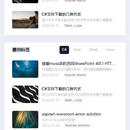
2026-02-15 ·
Xzavier Aaron
题，也为...修复moss本机访问
SharePoint401.1HTTP错误
C#文件下载的几种方式
简介文件下载功能在现代软件开发中占据了重要地
位，无论是为用户提供资源、分发文档，还是实现数
2026-02-15 ·
Shen, Luke
据传输，...C#文件下载的几种方式
最热标签
C#
Shar..
Word..
Linux
修复moss本机访问SharePoint 401.1 HTTP错误
环境概述在本次问题分析中，我们首先需要明确系统
的运行环境。了解环境配置不仅能帮助我们定位问
2026-02-15 ·
Xzavier Aaron
题，也为...修复moss本机访问
SharePoint401.1HTTP错误
C#文件下载的几种方式
简介文件下载功能在现代软件开发中占据了重要地
位，无论是为用户提供资源、分发文档，还是实现数
2026-02-15 ·
Shen, Luke
据传输，...C#文件下载的几种方式
aspnet-wwwroot-error-solution
ASP.NETCore启动报错：
DirectoryNotFoundExceptionwwwroo...aspnet-
2025-12-28 ·
Pastore Antonio
wwwroot-error-solution