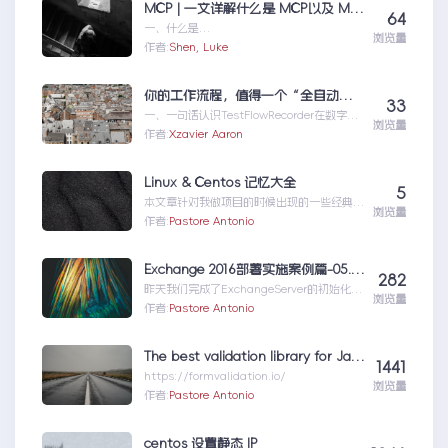
MCP | 一文详解什么是 MCP以及 MCP 可以做什么
64
一、什么是
浏览量
MCPMCP（ModelContextProtocol）是一
作者:
Shen, Luke
个专为大型语言模型（L...MCP|一文详解什么
是MCP以及MCP可以做什么
你的工作流程，值得一个“全自动数字分身”：录制、截图、成文，一气呵成
33
一、一句话认识TestFlowRecorder在数字化
浏览量
工作环境中，如何准确记录操作步骤并生成
作者:
Xzavier Aaron
清...你的工作流程，值得一个“全自动数字分
身”：录制、截图、成文，一气呵成
Linux & Centos 记忆大全
5
本文章针对我做项目的时候出现的一些经典问
浏览量
题进行说明：关于
作者:
Pastore Antonio
yumError:Cannotret...Linux&Centos记忆
大全
Exchange 2016部署实施案例篇-05.OOS部署与基础配置
282
昨天我们完成了ExchangeServer的初始化配
浏览量
置工作，接下来我们看下如何将
作者:
Pastore Antonio
OfficeO...Exchange2016部署实施案例
篇-05.OOS部署与基础配置
The best validation library for JavaScript – FormValidation
1441
https://formvalidation.io/
浏览量
作者:
Pastore Antonio
centos 设置静态 IP