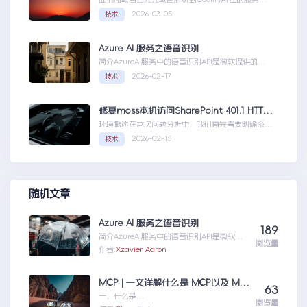
器，然后获取你的证书NGINX版本的，这里就不
2026-03-05
技术
赘...Coolify开发教程-配置自定义域名和证书
Azure AI 服务之语音识别
简介AzureAI服务中的语音识别API是微软提供的一
项先进技术，旨在帮助开发者轻松实现语...AzureAI
2026-02-17
技术
服务之语音识别
修复moss本机访问SharePoint 401.1 HTTP错误
环境概述在本次问题分析中，我们首先需要明确系统
的运行环境。了解环境配置不仅能帮助我们定位问
2026-02-15
技术
题，也为...修复moss本机访问
SharePoint401.1HTTP错误
随机文章
Azure AI 服务之语音识别
189
简介AzureAI服务中的语音识别API是微软提
浏览量
供的一项先进技术，旨在帮助开发者轻松实现
作者:
Xzavier Aaron
语...AzureAI服务之语音识别
MCP | 一文详解什么是 MCP以及 MCP 可以做什么
63
一、什么是
浏览量