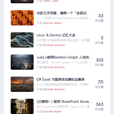
MCPMCP（ModelContextProtocol）是一
作者:
Shen, Luke
个专为大型语言模型（L...MCP|一文详解什么
是MCP以及MCP可以做什么
你的工作流程，值得一个“全自动数字分身”：录制、截图、成文，一气呵成
33
一、一句话认识TestFlowRecorder在数字化
浏览量
工作环境中，如何准确记录操作步骤并生成
作者:
Xzavier Aaron
清...你的工作流程，值得一个“全自动数字分
身”：录制、截图、成文，一气呵成
Linux & Centos 记忆大全
5
本文章针对我做项目的时候出现的一些经典问
浏览量
题进行说明：关于
作者:
Pastore Antonio
yumError:Cannotret...Linux&Centos记忆
大全
vue2.x使用Relation Graph 人物关系图谱
302
贴个官网：relation-graph:一个vue关系图
浏览量
谱组件引入relation-graph...vue2.x使用
作者:
Pastore Antonio
RelationGraph人物关系图谱
C# Excel 为图表添加模拟运算表
771
Excel中的图表能够将数据可视化，方便我们
浏览量
比较分析数据。但也有一定的局限，例如：不
作者:
Pastore Antonio
能够直接从图...C#Excel为图表添加模拟运算
表
(已停用！) 使用 SharePoint Azure ACS App-Only 授予访问权限
363
简介SharePoint仅限应用（App-Only）模型
浏览量
是一种传统的设置方式，用于配置应用主体。
作者:
Xzavier Aaron