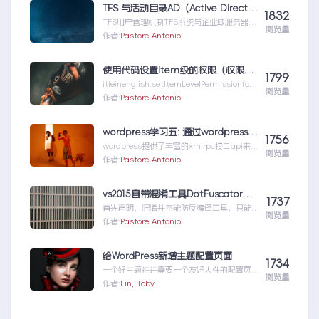
TFS 与活动目录AD（Active Directory)的同步机制
1832
TFS用户管理机制TFS系统与企业域服务器用
浏览量
户系统（或本地计算机用户系统）高度集成
作者:
Pastore Antonio
在一起，使用域服...TFS与活动目录
AD（ActiveDirectory)的同步机制
使用代码设置Item级的权限（权限总结1）
1799
itleinenglish:setItemLevelPermissionforS
浏览量
har...使用代码设置Item级的权限（权限总结
作者:
Pastore Antonio
1）
wordpress学习五: 通过wordpress_xmlrpc的python包远程操作wordpress
1756
wordpress提供了丰富的xmlrpc接口api来供
浏览量
我们远程操控wp的内容。伟大的开源社区有
作者:
Pastore Antonio
人就...wordpress学习五:通过
wordpress_xmlrpc的python包远程操作
wordpress
vs2015自带混淆工具DotFuscator使用方法（超简单）
1737
首先声明，混淆并不能防反编译工具，只能增
浏览量
加反编译出来的代码阅读难度（把方法和变量
作者:
Pastore Antonio
名变成无意义的声明如...vs2015自带混淆工
具DotFuscator使用方法（超简单）
给WordPress新增主题配置页面
1734
一个好主题往往需要一个友好人性的配置页
浏览量
面，那怎么做呢？请听我细细道来。
作者:
Lin, Toby