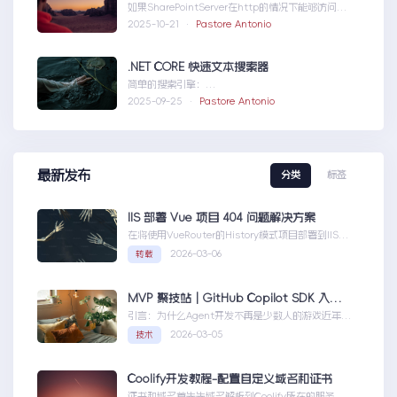
如果SharePointServer在http的情况下能够访问，
但是在https下不能访问报错如...SharePointServer
2025-10-21 ·
Pastore Antonio
出现ERR_HTTP2_PROTOCOL_ERROR
.NET CORE 快速文本搜索器
简单的搜索引擎：
usingSystem;usingSystem.Collections.Gen....N
2025-09-25 ·
Pastore Antonio
ETCORE快速文本搜索器
最新发布
分类
标签
IIS 部署 Vue 项目 404 问题解决方案
在将使用VueRouter的History模式项目部署到IIS
时，可能会遇到刷新页面或...IIS部署Vue项目404问
2026-03-06
转载
题解决方案
MVP 聚技站｜GitHub Copilot SDK 入门：五分钟构建你的第一个 AI Agent
引言：为什么Agent开发不再是少数人的游戏近年
来，随着人工智能技术的快速发展，AIAgen...MVP
2026-03-05
技术
聚技站｜GitHubCopilotSDK入门：五分钟构建你的
第一个AIAgent
Coolify开发教程-配置自定义域名和证书
证书和域名首先先域名解析到Coolify所在的服务