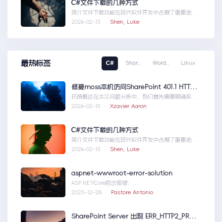
C#文件下载的几种方式
简介文件下载功能在现代软件开发中占据了重要地
位，无论是为用户提供资源、分发文档，还是实现数
2026-02-15 ·
Shen, Luke
据传输，...C#文件下载的几种方式
最热标签
C#
Shar..
Word..
Linux
修复moss本机访问SharePoint 401.1 HTTP错误
环境概述在本次问题分析中，我们首先需要明确系统
的运行环境。了解环境配置不仅能帮助我们定位问
2026-02-15 ·
Xzavier Aaron
题，也为...修复moss本机访问
SharePoint401.1HTTP错误
C#文件下载的几种方式
简介文件下载功能在现代软件开发中占据了重要地
位，无论是为用户提供资源、分发文档，还是实现数
2026-02-15 ·
Shen, Luke
据传输，...C#文件下载的几种方式
aspnet-wwwroot-error-solution
ASP.NETCore启动报错：
DirectoryNotFoundExceptionwwwroo...aspnet-
2025-12-28 ·
Pastore Antonio
wwwroot-error-solution
SharePoint Server 出现 ERR_HTTP2_PROTOCOL_ERROR