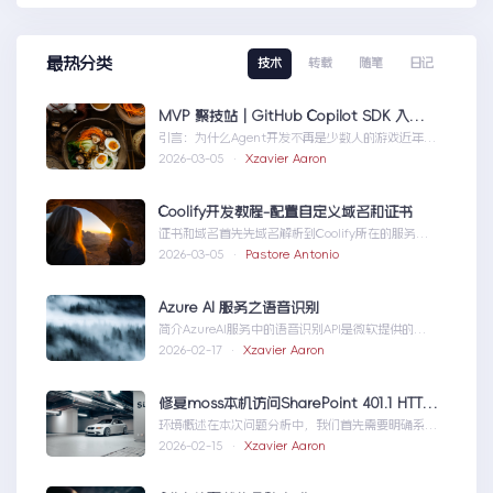
最热分类
技术
转载
随笔
日记
MVP 聚技站｜GitHub Copilot SDK 入门：五分钟构建你的第一个 AI Agent
引言：为什么Agent开发不再是少数人的游戏近年
来，随着人工智能技术的快速发展，AIAgen...MVP
2026-03-05 ·
Xzavier Aaron
聚技站｜GitHubCopilotSDK入门：五分钟构建你的
第一个AIAgent
Coolify开发教程-配置自定义域名和证书
证书和域名首先先域名解析到Coolify所在的服务
器，然后获取你的证书NGINX版本的，这里就不
2026-03-05 ·
Pastore Antonio
赘...Coolify开发教程-配置自定义域名和证书
Azure AI 服务之语音识别
简介AzureAI服务中的语音识别API是微软提供的一
项先进技术，旨在帮助开发者轻松实现语...AzureAI
2026-02-17 ·
Xzavier Aaron
服务之语音识别
修复moss本机访问SharePoint 401.1 HTTP错误
环境概述在本次问题分析中，我们首先需要明确系统
的运行环境。了解环境配置不仅能帮助我们定位问
2026-02-15 ·
Xzavier Aaron
题，也为...修复moss本机访问
SharePoint401.1HTTP错误