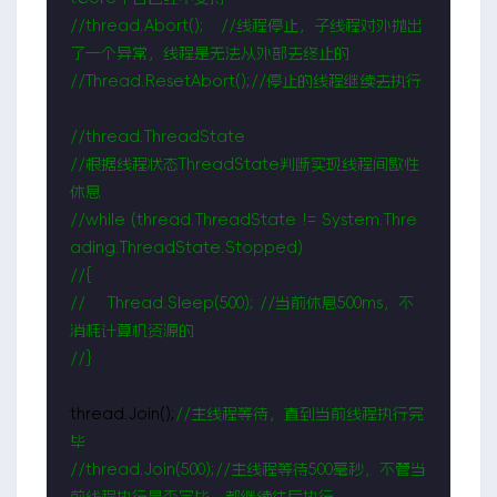
//
thread.Abort();   
//
线程停止，子线程对外抛出
//
Thread.ResetAbort();
//
停止的线程继续去执行

//
//
根据线程状态ThreadState判断实现线程间歇性
//
while (thread.ThreadState != System.Thre
//
//
    Thread.Sleep(500); 
//
当前休息500ms，不
//
}
thread.Join();
//
主线程等待，直到当前线程执行完
//
thread.Join(500);
//
主线程等待500毫秒，不管当