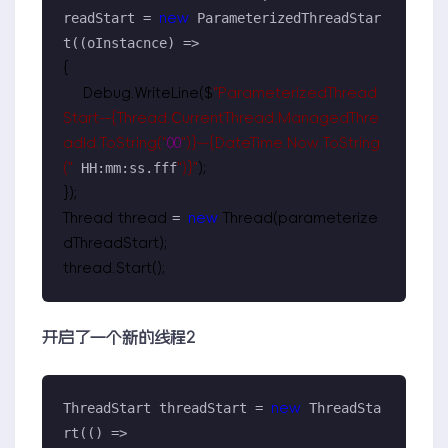
readStart = 
 ParameterizedThreadStar
new
t((oInstacnce) =>
{

    Debug.WriteLine($
"
ParameterizedThread
Start--{Thread.CurrentThread.ManagedThre
adId.ToString(
"
00
"
)}--{DateTime.Now.ToString
 HH:mm:ss.fff
(
"
"
)}
"
);

});

= 
Thread thread 
new
 Thread(parameterize
dThreadStart);

thread.Start();
开启了一个新的线程2
ThreadStart threadStart = 
 ThreadSta
new
rt(() =>