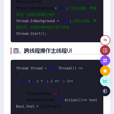
thread.Start();

= 
;
thread.IsBackground 
true
//
后台线程，界面
关闭，线程也就随之消失
thread.IsBackground = 
;
false
//
前台线程，界
面关闭，线程会等待执行完才结束
thread.Start();
0%
四、跨线程操作主线程UI
Thread thread = 
 Thread(() =>
new
{

 (
 i = 
; i <= 
; i++
for
int
0
5
)

    {

        Thread.Sleep(
500
);

 Action(()=> text
        textBox1.Invoke(
new
Box1.Text =
 i.ToString()));

    }
