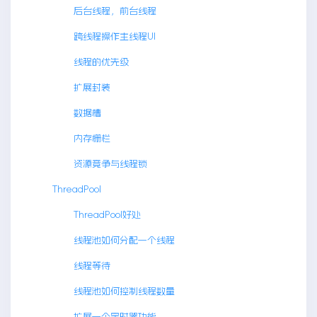
后台线程，前台线程
跨线程操作主线程UI
线程的优先级
扩展封装
数据槽
内存栅栏
资源竞争与线程锁
ThreadPool
ThreadPool好处
线程池如何分配一个线程
线程等待
线程池如何控制线程数量
扩展一个定时器功能