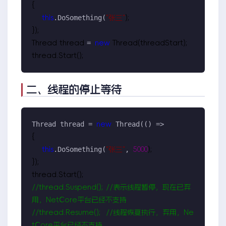
{

.DoSomething(
this
"
张三
"
);

});

= 
Thread thread 
new
 Thread(threadStart);

thread.Start();
二、
线程的停止等待
Thread thread = 
 Thread(() =>
new
{

.DoSomething(
, 
this
"
张三
"
5000
);

});

//
thread.Suspend(); 
//
表示线程暂停，现在已弃
//
thread.Resume();  
//
线程恢复执行，弃用，Ne