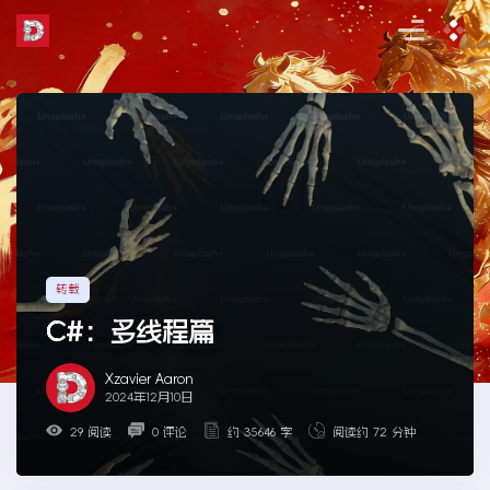
Skip
to
the
content
转载
C#：多线程篇
Xzavier Aaron
2024年12月10日
29 阅读
0 评论
约 35646 字
阅读约 72 分钟