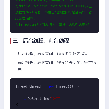
//
thread.Join(new TimeSpan(500*10000));
//
主
线程等待500毫秒，不管当前线程执行是否完毕，都
//
TimeSpan 单位100纳秒  1毫秒=10000*100纳秒
三、
后台线程，前台线程
后台线程，界面关闭，线程也就随之消失
前台线程，界面关闭，线程会等待执行完才结
束
Thread thread = 
 Thread(() =>
new
{

.DoSomething(
this
"
张三
"
);

});
