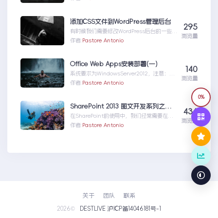
站...ADFS登录界面自定义
添加CSS文件到WordPress管理后台
295
有时候我们需要修改WordPress后台的一些样
浏览量
式，最直接的办法就是直接修改WordPress
作者:
Pastore Antonio
后...添加CSS文件到WordPress管理后台
Office Web Apps安装部署(一)
140
系统要求为WindowsServer2012，注意：安
浏览量
装OfficeWebApps的服务
作者:
Pastore Antonio
器...OfficeWebApps安装部署(一)
0%
SharePoint 2013 图文开发系列之事件接收器
436
在SharePoint的使用中，我们经常需要在完
浏览量
成一个动作之后，触发一个事件；比如，我们
作者:
Pastore Antonio
上传一个...SharePoint2013图文开发系列之
事件接收器
关于
团队
联系
2026©
DESTLIVE 沪ICP备14046181号-1