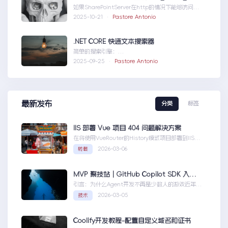
如果SharePointServer在http的情况下能够访问，
但是在https下不能访问报错如...SharePointServer
2025-10-21 ·
Pastore Antonio
出现ERR_HTTP2_PROTOCOL_ERROR
.NET CORE 快速文本搜索器
简单的搜索引擎：
usingSystem;usingSystem.Collections.Gen....N
2025-09-25 ·
Pastore Antonio
ETCORE快速文本搜索器
最新发布
分类
标签
IIS 部署 Vue 项目 404 问题解决方案
在将使用VueRouter的History模式项目部署到IIS
时，可能会遇到刷新页面或...IIS部署Vue项目404问
2026-03-06
转载
题解决方案
MVP 聚技站｜GitHub Copilot SDK 入门：五分钟构建你的第一个 AI Agent
引言：为什么Agent开发不再是少数人的游戏近年
来，随着人工智能技术的快速发展，AIAgen...MVP
2026-03-05
技术
聚技站｜GitHubCopilotSDK入门：五分钟构建你的
第一个AIAgent
Coolify开发教程-配置自定义域名和证书