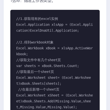
Type：指定工作表类型。
//1.获取现有的excel实例

Excel.Application xlsApp = (Excel.Appli
cation)ExcelDnaUtil.Application;

//2.得到workbook对象

Excel.Workbook xBook = xlsApp.ActiveWor
kbook;

//获取文件中有几个sheet页

var sheets = xBook.Sheets.Count;

//获取最后一个sheet页

Excel.Worksheet sheet= (Excel.Workshee
t)xBook.Sheets[sheets];

 //在最后新增一个sheet页

Excel.Worksheet xSheet = (Excel.Workshe
et)xBook.Sheets.Add(Missing.Value,shee
t,Missing.Value,Missing.Value);
