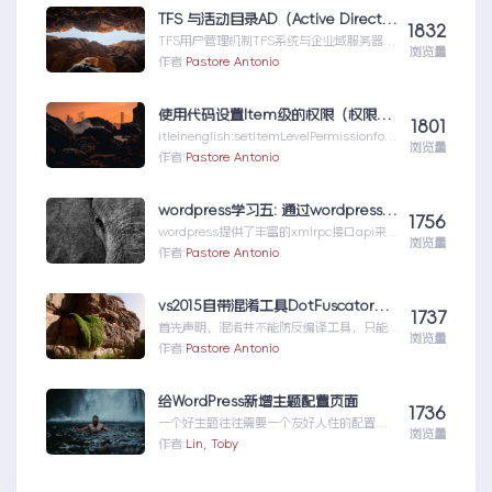
TFS 与活动目录AD（Active Directory)的同步机制
1832
TFS用户管理机制TFS系统与企业域服务器用
浏览量
户系统（或本地计算机用户系统）高度集成
作者:
Pastore Antonio
在一起，使用域服...TFS与活动目录
AD（ActiveDirectory)的同步机制
使用代码设置Item级的权限（权限总结1）
1801
itleinenglish:setItemLevelPermissionforS
浏览量
har...使用代码设置Item级的权限（权限总结
作者:
Pastore Antonio
1）
wordpress学习五: 通过wordpress_xmlrpc的python包远程操作wordpress
1756
wordpress提供了丰富的xmlrpc接口api来供
浏览量
我们远程操控wp的内容。伟大的开源社区有
作者:
Pastore Antonio
人就...wordpress学习五:通过
wordpress_xmlrpc的python包远程操作
wordpress
vs2015自带混淆工具DotFuscator使用方法（超简单）
1737
首先声明，混淆并不能防反编译工具，只能增
浏览量
加反编译出来的代码阅读难度（把方法和变量
作者:
Pastore Antonio
名变成无意义的声明如...vs2015自带混淆工
具DotFuscator使用方法（超简单）
给WordPress新增主题配置页面
1736
一个好主题往往需要一个友好人性的配置页
浏览量
面，那怎么做呢？请听我细细道来。
作者:
Lin, Toby