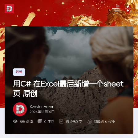
Skip
to
the
content
转载
用C# 在Excel最后新增一个sheet
页 原创
Xzavier Aaron
2024年12月09日
688 阅读
0 评论
约 2980 字
阅读约 6 分钟