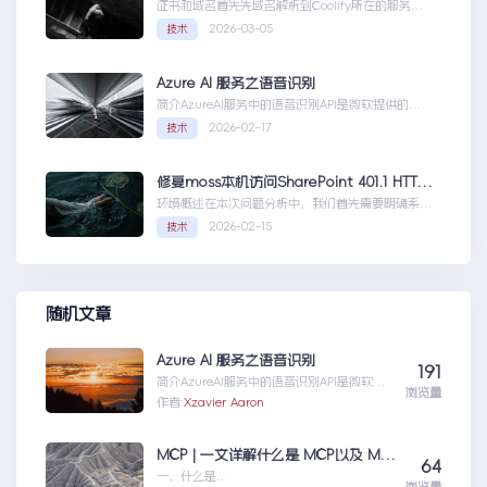
证书和域名首先先域名解析到Coolify所在的服务
器，然后获取你的证书NGINX版本的，这里就不
2026-03-05
技术
赘...Coolify开发教程-配置自定义域名和证书
Azure AI 服务之语音识别
简介AzureAI服务中的语音识别API是微软提供的一
项先进技术，旨在帮助开发者轻松实现语...AzureAI
2026-02-17
技术
服务之语音识别
修复moss本机访问SharePoint 401.1 HTTP错误
环境概述在本次问题分析中，我们首先需要明确系统
的运行环境。了解环境配置不仅能帮助我们定位问
2026-02-15
技术
题，也为...修复moss本机访问
SharePoint401.1HTTP错误
随机文章
Azure AI 服务之语音识别
191
简介AzureAI服务中的语音识别API是微软提
浏览量
供的一项先进技术，旨在帮助开发者轻松实现
作者:
Xzavier Aaron
语...AzureAI服务之语音识别
MCP | 一文详解什么是 MCP以及 MCP 可以做什么
64
一、什么是