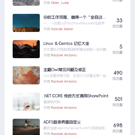
浏览量
MCPMCP（ModelContextProtocol）是一
作者:
Shen, Luke
个专为大型语言模型（L...MCP|一文详解什么
是MCP以及MCP可以做什么
你的工作流程，值得一个“全自动数字分身”：录制、截图、成文，一气呵成
33
一、一句话认识TestFlowRecorder在数字化
浏览量
工作环境中，如何准确记录操作步骤并生成
作者:
Xzavier Aaron
清...你的工作流程，值得一个“全自动数字分
身”：录制、截图、成文，一气呵成
Linux & Centos 记忆大全
5
本文章针对我做项目的时候出现的一些经典问
浏览量
题进行说明：关于
作者:
Pastore Antonio
yumError:Cannotret...Linux&Centos记忆
大全
主题Owl常见问题及修正
490
Owl主题安装之后，多多少少还是会有一些问
浏览量
题的，这里记录一些主题Owl常见的问题及修
作者:
Pastore Antonio
正方案。安装主...主题Owl常见问题及修正
.NET CORE 传统方式调用SharePoint
501
直接贴代码：
浏览量
usingMicrosoft.SharePoint.Client;usingP
作者:
Pastore Antonio
nP....NETCORE传统方式调用SharePoint
ADFS登录界面自定义
698
最近在做identityServer3+ADFS实现域账号
浏览量
第三方授权验证，发现一个问题，在我们网
作者:
Pastore Antonio