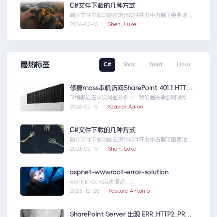
C#文件下载的几种方式
简介文件下载功能在现代软件开发中占据了重要地
位，无论是为用户提供资源、分发文档，还是实现数
2026-02-15 ·
Shen, Luke
据传输，...C#文件下载的几种方式
最热标签
C#
Shar..
Word..
Linux
修复moss本机访问SharePoint 401.1 HTTP错误
环境概述在本次问题分析中，我们首先需要明确系统
的运行环境。了解环境配置不仅能帮助我们定位问
2026-02-15 ·
Xzavier Aaron
题，也为...修复moss本机访问
SharePoint401.1HTTP错误
C#文件下载的几种方式
简介文件下载功能在现代软件开发中占据了重要地
位，无论是为用户提供资源、分发文档，还是实现数
2026-02-15 ·
Shen, Luke
据传输，...C#文件下载的几种方式
aspnet-wwwroot-error-solution
ASP.NETCore启动报错：
DirectoryNotFoundExceptionwwwroo...aspnet-
2025-12-28 ·
Pastore Antonio
wwwroot-error-solution
SharePoint Server 出现 ERR_HTTP2_PROTOCOL_ERROR