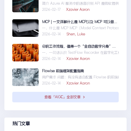
简介 Azure AI 服务中的语音识别 API 是微软提供的一
2026-02-17 ·
Xzavier Aaron
MCP | 一文详解什么是 MCP以及 MCP 可以做什么
一、什么是 MCP MCP（Model Context Protocol
2026-02-14 ·
Shen, Luke
你的工作流程，值得一个“全自动数字分身”：录制、截图、成文，一气呵成
一、一句话认识 TestFlow Recorder 在数字化工作环
2026-02-14 ·
Xzavier Aaron
Flowise 前端框架配置指南
用户需求 问题：有没有适合配置 Flowise 的前端框架？ 目标：
2026-02-14 ·
Xzavier Aaron
查看「AIGC」全部文章
热门文章