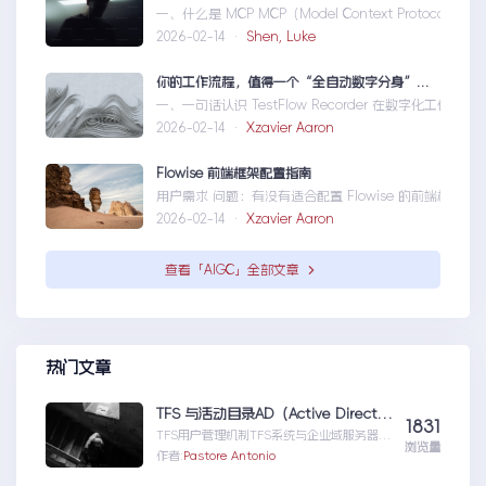
一、什么是 MCP MCP（Model Context Protoc
2026-02-14 ·
Shen, Luke
你的工作流程，值得一个“全自动数字分身”：录制、截图、成文，一气呵成
一、一句话认识 TestFlow Recorder 在数字化工作
2026-02-14 ·
Xzavier Aaron
Flowise 前端框架配置指南
用户需求 问题：有没有适合配置 Flowise 的前端框架？ 目
2026-02-14 ·
Xzavier Aaron
查看「AIGC」全部文章
热门文章
TFS 与活动目录AD（Active Directory)的同步机制
1831
TFS用户管理机制TFS系统与企业域服务器用
浏览量
户系统（或本地计算机用户系统）高度集成在
作者:
Pastore Antonio
一起，使用域服...TFS与活动目录