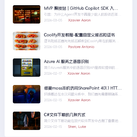
MVP 聚技站｜GitHub Copilot SDK 入门：五分钟构建你的第一个 AI Agent
引言：为什么Agent开发不再是少数人的游戏近年
来，随着人工智能技术的快速发展，AIAgen...MVP
2026-03-05 ·
Xzavier Aaron
聚技站｜GitHubCopilotSDK入门：五分钟构建你的
第一个AIAgent
Coolify开发教程-配置自定义域名和证书
证书和域名首先先域名解析到Coolify所在的服务
器，然后获取你的证书NGINX版本的，这里就不
2026-03-05 ·
Pastore Antonio
赘...Coolify开发教程-配置自定义域名和证书
Azure AI 服务之语音识别
简介AzureAI服务中的语音识别API是微软提供的一
项先进技术，旨在帮助开发者轻松实现语...AzureAI
2026-02-17 ·
Xzavier Aaron
服务之语音识别
修复moss本机访问SharePoint 401.1 HTTP错误
环境概述在本次问题分析中，我们首先需要明确系统
的运行环境。了解环境配置不仅能帮助我们定位问
2026-02-15 ·
Xzavier Aaron
题，也为...修复moss本机访问
SharePoint401.1HTTP错误
C#文件下载的几种方式
简介文件下载功能在现代软件开发中占据了重要地
位，无论是为用户提供资源、分发文档，还是实现数
2026-02-15 ·
Shen, Luke
据传输，...C#文件下载的几种方式