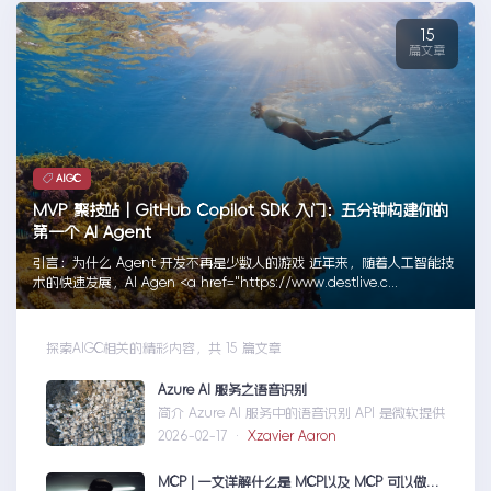
15
篇文章
AIGC
MVP 聚技站｜GitHub Copilot SDK 入门：五分钟构建你的
第一个 AI Agent
引言：为什么 Agent 开发不再是少数人的游戏 近年来，随着人工智能技
术的快速发展，AI Agen <a href="https://www.destlive.c...
探索AIGC相关的精彩内容，共 15 篇文章
Azure AI 服务之语音识别
简介 Azure AI 服务中的语音识别 API 是微软提供的
2026-02-17 ·
Xzavier Aaron
MCP | 一文详解什么是 MCP以及 MCP 可以做什么