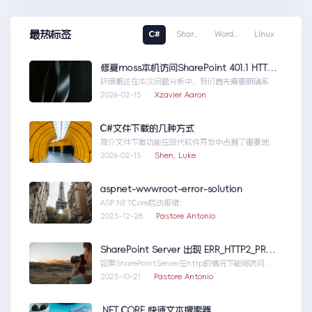
最热标签
C#
Shar..
Word..
Linux
修复moss本机访问SharePoint 401.1 HTTP错误
环境概述在本次问题分析中，我们首先需要明确系统
的运行环境。了解环境配置不仅能帮助我们定位问
2026-02-15 ·
Xzavier Aaron
题，也为...修复moss本机访问
SharePoint401.1HTTP错误
C#文件下载的几种方式
简介文件下载功能在现代软件开发中占据了重要地
位，无论是为用户提供资源、分发文档，还是实现数
2026-02-15 ·
Shen, Luke
据传输，...C#文件下载的几种方式
aspnet-wwwroot-error-solution
ASP.NETCore启动报错：
DirectoryNotFoundExceptionwwwroo...aspnet-
2025-12-28 ·
Pastore Antonio
wwwroot-error-solution
SharePoint Server 出现 ERR_HTTP2_PROTOCOL_ERROR
如果SharePointServer在http的情况下能够访问，
但是在https下不能访问报错如...SharePointServer
2025-10-21 ·
Pastore Antonio
出现ERR_HTTP2_PROTOCOL_ERROR
.NET CORE 快速文本搜索器